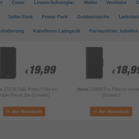
et
Cover
Linsen-Schutzglas
Wallet
Ventilator
U
Selfie-Stick
Power Pack
Outdoortasche
Ladestat
nhalterung
Kabelloses Ladegerät
Fernauslöser, kabellos
19,99
19,99
18,9
18,9
€
€
€
€
ma
123718 Daily Protect Folio für
Hama
118895 Eco Folio für Unive
Apple iPhone 16e (Schwarz)
(Schwarz)