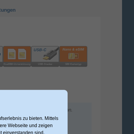
tungen
träts der nächsten Gene­ra­tion.
serlebnis zu bieten. Mittels
nsere Webseite und zeigen
ene­ra­tion. Für schnelles AAA
t einverstanden sind,