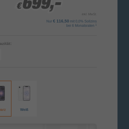
699,-
699,-
699,-
€
€
€
inkl. MwSt.
€ 116,50
Nur
mit 0,0% Sollzins
1
bei 6 Monatsraten
zität:
arz
Weiß