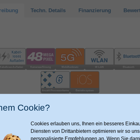
reibung
Techn.
Details
Finanzierung
Bewer
inem Cookie?
48 MP Fusion Kamera. Por
ter Ceramic Shield 2 auf
Speicher ab 256 GB
Cookies erlauben uns, Ihnen ein besseres Einkauf
atzfestigkeit
Diensten von Drittanbietern optimieren wir so u
A19 Chip der neu­esten G
tterie­lauf­zeit. Schnell­
personalisierte Empfehlungen an. Wenn Sie dami