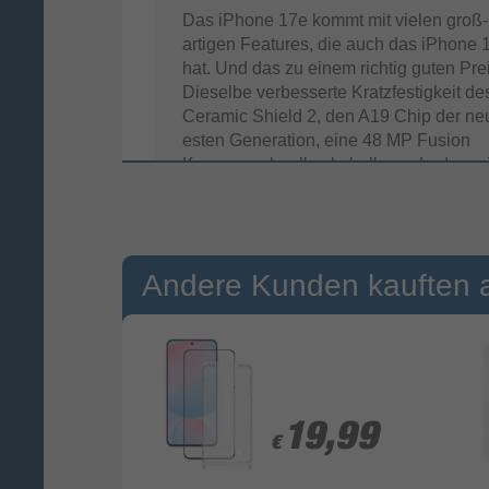
Das iPhone 17e kommt mit vielen groß­
artigen Features, die auch das iPhone 
hat. Und das zu einem richtig guten Prei
Dieselbe ver­besserte Kratz­festigkeit de
Ceramic Shield 2, den A19 Chip der ne
esten Gene­ra­tion, eine 48 MP Fusion
Kamera, schnelles kabel­loses Laden mi
MagSafe, USB‑C und 256 GB Speicher 
der Start­konfiguration. Viel iPhone. Für
viel weniger.
Andere Kunden kauften 
9,99
9,99
19,99
19,99
€
€