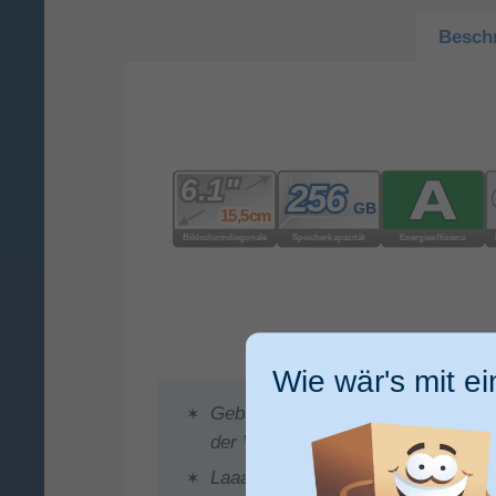
Besch
Wie wär's mit e
Gebaut, um lange zu halten. Robus
der Vorder­seite mit 3x besserer Kr
Laaaaange Batterie­lauf­zeit.Lange Ba