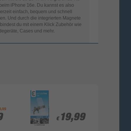
beim iPhone 16e. Du kannst es also
er­zeit ein­fach, bequem und schnell
en. Und durch die inte­grierten Magnete
­bindest du mit einem Klick Zubehör wie
de­geräte, Cases und mehr.
9,99
9
9
19,99
19,99
€
€