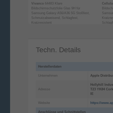
 Capsule Klare
Vivanco
64483 Klare
Cellula
rtetes Glas 9H
Bildschirmschutzfolie Glas 9H für
Bildsch
 Tropfsicher,
Samsung Galaxy A56/A36 5G Stoßfest,
Samsun
stent
Schmutzabweisend, Schlagfest,
Kratzre
Brillantes Dis­play
Kratzresistent
Schlagf
Das 6,1" Super Retina XDR Dis­play4
sorgt für Fotos mit leben­digen Farben 
ge­stochen scharfen Text, der leicht lesb
Techn. Details
ist. Und eine neue Antireflex-Beschich­t
mit sieben Schichten redu­ziert Blend­
effekte. Sogar in hellem Sonnen­licht
Herstellerdaten
Unternehmen
Apple Distribu
Hollyhill Indus
Adresse
T23 YK84
Cor
IE
Website
https://www.ap
Anschlüsse und Schnittstellen