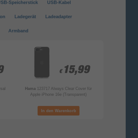
SB-Speicherstick
USB-Kabel
ion
Ladegerät
Ladeadapter
Armband
9
9
15,99
15,99
€
€
rsal
Hama
123717 Always Clear Cover für
Hama
22
Apple iPhone 16e (Transparent)
Kameraobjektiv
9H für Apple 
Fallbeständig, 
Kratzresistent