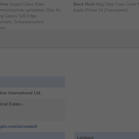
rline
Impact Glass Klare
Black Rock
Mag Clear Case Cover f
irmschutzfolie gehärtetes Glas für
Apple iPhone 14 (Transparent)
g Galaxy S26 Edge
sistent, Schockresistent,
A
est
Face ID
Di
Mit Face ID kannst du dein iPhone sicher
und
fea
ent­sperren, dich bei Apps anmelden und
ar
drü
bezahlen − mit nur einem Blick.
ung
– 
set
tion International Ltd.
trial Estate
-
k
ple.com/ie/contact/
Leistung