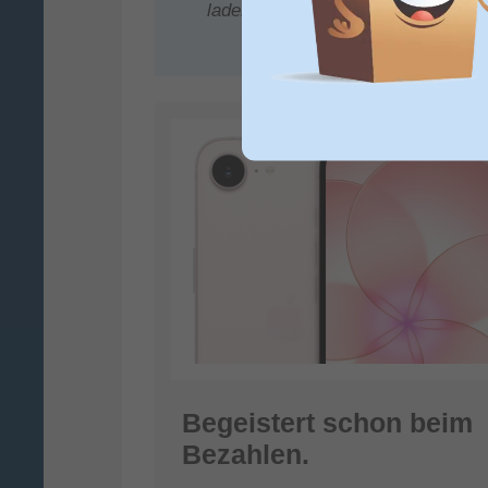
laden mit USB‑C und jetzt mit Ma
Begeistert schon beim
Bezahlen.