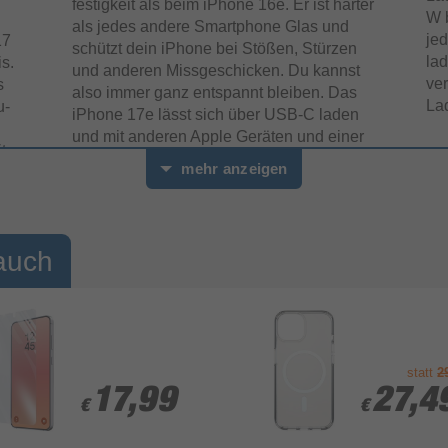
festigkeit als beim iPhone 16e. Er ist härter
W 
als jedes andere Smart­phone Glas und
jed
17
schützt dein iPhone bei Stößen, Stürzen
lad
s.
und anderen Miss­geschicken. Du kannst
ver
s
also immer ganz entspannt bleiben. Das
La
u­
iPhone 17e lässt sich über USB‑C laden
und mit anderen Apple Geräten und einer
t
großen Auswahl an Zubehör verbinden.
mehr anzeigen
in
auch
statt
2
17,99
17,99
27,4
27,4
€
€
€
€