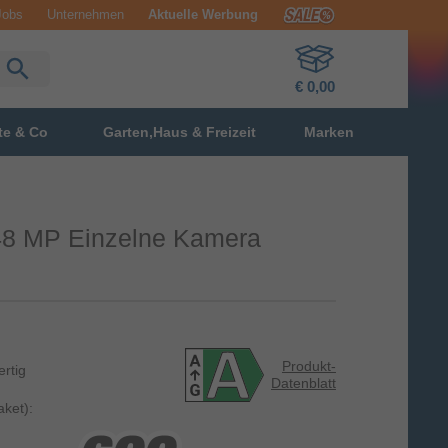
Jobs
Unternehmen
Aktuelle Werbung
€ 0,00
te & Co
Garten,Haus & Freizeit
Marken
 48 MP Einzelne Kamera
Produkt-
ertig
Datenblatt
ket):