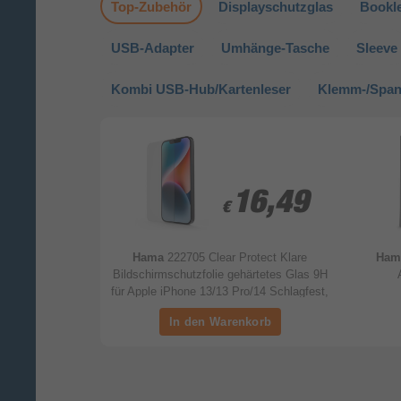
Top-Zubehör
Displayschutzglas
Bookl
USB-Adapter
Umhänge-Tasche
Sleeve
Kombi USB-Hub/Kartenleser
Klemm-/Span
5,99
5,99
16,49
16,49
€
€
 für Universal
Hama
222705 Clear Protect Klare
Ha
Bildschirmschutzfolie gehärtetes Glas 9H
für Apple iPhone 13/13 Pro/14 Schlagfest,
Schlagfest, Kratzresistent