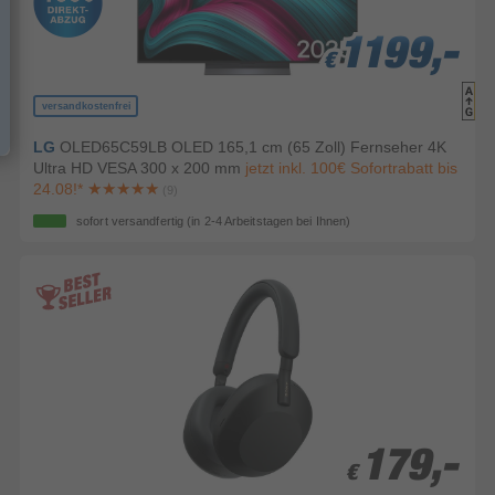
1199,-
1199,-
1199,-
€
€
€
versandkostenfrei
LG
OLED65C59LB OLED 165,1 cm (65 Zoll) Fernseher 4K
Ultra HD VESA 300 x 200 mm
jetzt inkl. 100€ Sofortrabatt bis
24.08!*
(9)
sofort versandfertig
(in 2-4 Arbeitstagen bei Ihnen)
179,-
179,-
€
€