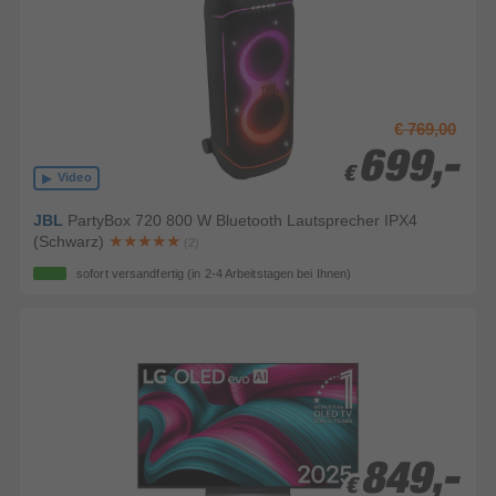
€ 769,00
699,-
699,-
€
€
Video
JBL
PartyBox 720 800 W Bluetooth Lautsprecher IPX4
(Schwarz)
(2)
sofort versandfertig
(in 2-4 Arbeitstagen bei Ihnen)
849,-
849,-
€
€