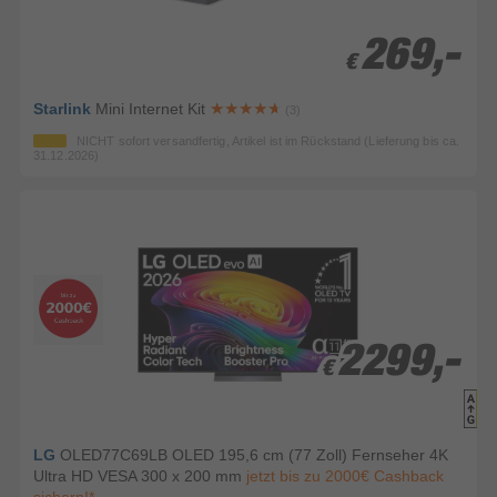
269,-
269,-
€
€
Starlink
Mini Internet Kit
(3)
NICHT sofort versandfertig, Artikel ist im Rückstand (Lieferung bis ca.
31.12.2026)
2299,-
2299,-
€
€
LG
OLED77C69LB OLED 195,6 cm (77 Zoll) Fernseher 4K
Ultra HD VESA 300 x 200 mm
jetzt bis zu 2000€ Cashback