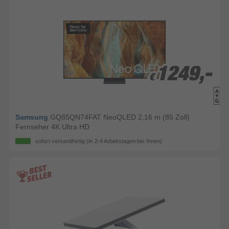
1249,-
1249,-
€
€
Samsung
GQ85QN74FAT NeoQLED 2,16 m (85 Zoll)
Fernseher 4K Ultra HD
sofort versandfertig
(in 2-4 Arbeitstagen bei Ihnen)