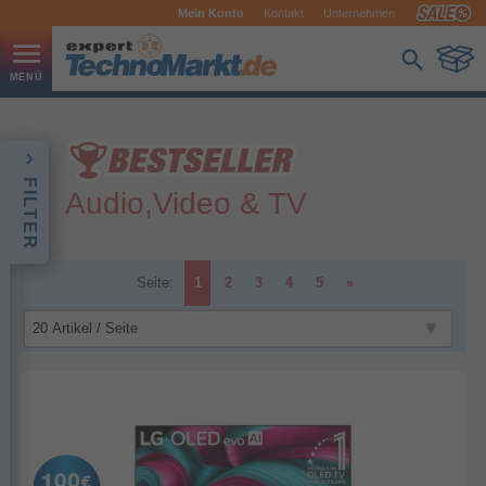
Mein Konto
Kontakt
Unternehmen
FILTER
Audio,Video & TV
Seite:
1
2
3
4
5
»