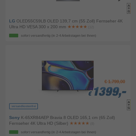
LG
OLED55C59LB OLED 139,7 cm (55 Zoll) Fernseher 4K
Ultra HD VESA 300 x 200 mm
(12)
sofort versandfertig
(in 2-4 Arbeitstagen bei Ihnen)
€ 1.799,00
1399,-
1399,-
1399,-
€
€
€
versandkostenfrei
Sony
K-65XR84AEP Bravia 8 OLED 165,1 cm (65 Zoll)
Fernseher 4K Ultra HD (Silber)
(8)
sofort versandfertig
(in 2-4 Arbeitstagen bei Ihnen)