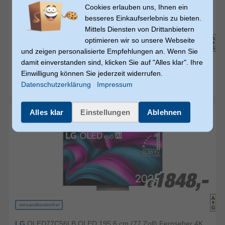
€ 679,00
Cookies erlauben uns, Ihnen ein
599,-
599,-
599,-
besseres Einkaufserlebnis zu bieten.
€
€
€
Mittels Diensten von Drittanbietern
optimieren wir so unsere Webseite
und zeigen personalisierte Empfehlungen an. Wenn Sie
damit einverstanden sind, klicken Sie auf "Alles klar". Ihre
Samsung
GQ55QN74FAT NeoQLED 139,7 cm (55 Zoll)
Einwilligung können Sie jederzeit widerrufen.
Fernseher 4K Ultra HD VESA 200 x 200 mm
(2)
Datenschutzerklärung
Impressum
sofort versandfertig
(in 2-4 Arbeitstagen bei Ihnen)
Alles klar
Einstellungen
Ablehnen
1848,-
1848,-
€
€
versandkostenfrei
LG
OLED77C56LB OLED 195,6 cm (77 Zoll) Fernseher 4K