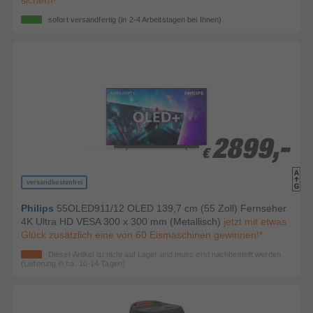
sichern!*
sofort versandfertig
(in 2-4 Arbeitstagen bei Ihnen)
2899,-
2899,-
€
€
versandkostenfrei
Philips
55OLED911/12 OLED 139,7 cm (55 Zoll) Fernseher
4K Ultra HD VESA 300 x 300 mm (Metallisch)
jetzt mit etwas
Glück zusätzlich eine von 60 Eismaschinen gewinnen!*
Dieser Artikel ist nicht auf Lager und muss erst nachbestellt werden
(Lieferung in ca. 10-14 Tagen)