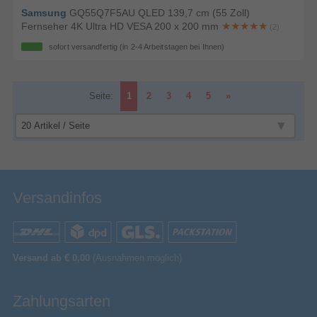
Samsung
GQ55Q7F5AU QLED 139,7 cm (55 Zoll)
Fernseher 4K Ultra HD VESA 200 x 200 mm
(2)
sofort versandfertig
(in 2-4 Arbeitstagen bei Ihnen)
Seite:
1
2
3
4
5
»
Versandinfos
Versand ab € 0,00
(Ausnahmen möglich)
Zahlungsarten