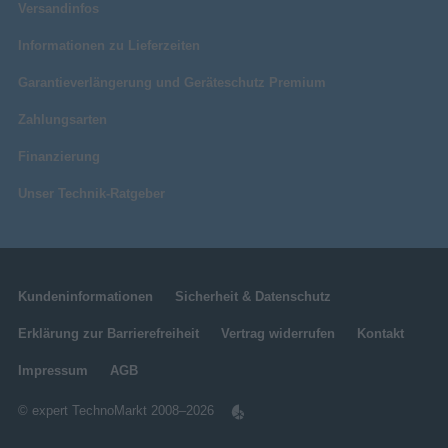
Versandinfos
Informationen zu Lieferzeiten
Garantieverlängerung und Geräteschutz Premium
Zahlungsarten
Finanzierung
Unser Technik-Ratgeber
Kundeninformationen
Sicherheit & Datenschutz
Erklärung zur Barrierefreiheit
Vertrag widerrufen
Kontakt
Impressum
AGB
© expert TechnoMarkt 2008–2026