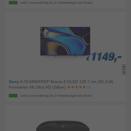
sofort versandfertig
(in 2-4 Arbeitstagen bei Ihnen)
1149,-
1149,-
1149,-
€
€
€
Sony
K-55XR84PAEP Bravia 8 OLED 139,7 cm (55 Zoll)
Fernseher 4K Ultra HD (Silber)
(4)
sofort versandfertig
(in 2-4 Arbeitstagen bei Ihnen)