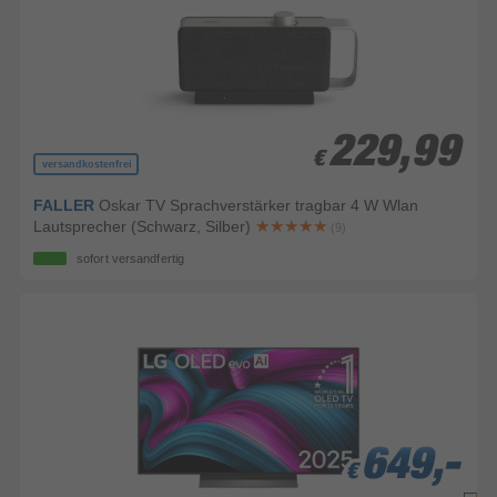
229,99
229,99
€
€
versandkostenfrei
FALLER
Oskar TV Sprachverstärker tragbar 4 W Wlan
Lautsprecher (Schwarz, Silber)
(9)
sofort versandfertig
649,-
649,-
649,-
€
€
€