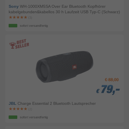
Sony
WH-1000XM5SA Over Ear Bluetooth Kopfhörer
kabelgebunden&kabellos 30 h Laufzeit USB Typ-C (Schwarz)
(3)
sofort versandfertig
€ 88,00
79,-
79,-
79,-
€
€
€
JBL
Charge Essential 2 Bluetooth Lautsprecher
(2)
sofort versandfertig