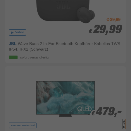
€ 39,99
29,99
29,99
€
€
Video
JBL
Wave Buds 2 In-Ear Bluetooth Kopfhörer Kabellos TWS
IP54, IPX2 (Schwarz)
sofort versandfertig
479,-
479,-
€
€
versandkostenfrei