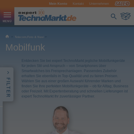
Mein Konto
Kontakt
Unternehmen
Telecom,Foto & Navi
Mobilfunk
Entdecken Sie bei expert TechnoMarkt jegliche Mobilfunkgeräte
für jeden Stil und Anspruch – von Smartphones über
Smartwatches bis Freisprechanlagen. Passendes Zubehör
erhalten Sie ebenfalls in Top-Qualität und zu fairen Preisen.
FILTER
Wählen Sie aus einer großen Auswahl führender Marken und
finden Sie Ihre perfekten Mobilfunkgeräte – ob für Alltag, Business
oder Freizeit. Mit Expertenberatung und schnellen Lieferungen ist
expert TechnoMarkt Ihr zuverlässiger Partner.