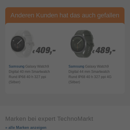
Anderen Kunden hat das auch gefallen
409,-
409,-
489,-
489,-
€
€
€
€
Samsung
Galaxy Watch9
Samsung
Galaxy Watch9
Digital 40 mm Smartwatch
Digital 44 mm Smartwatch
G
Rund IP68 40 h 327 ppi
Rund IP68 40 h 327 ppi 4G
(Silber)
(Silber)
Marken bei expert TechnoMarkt
» alle Marken anzeigen