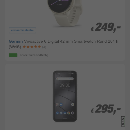
249,-
249,-
€
€
versandkostenfrei
Garmin
Vívoactive 6 Digital 42 mm Smartwatch Rund 264 h
(Weiß)
(4)
sofort versandfertig
295,-
295,-
€
€