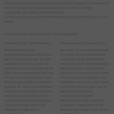
über Mobilfunk, klicken Sie einfach auf den Button Zubehör. Hier bekommen
Sie eine Vielzahl von Zubehörteilen für und um Handy & Handy
Ladegeräte, die praktisch und hilfreich sind.
Auf die Qualität von expert-TechnoMarkt können Sie sich verlassen. So wie
immer.
Wissenswertes aus unserem Technikratgeber
Telekom & Navi: "Mobilfunkverträge sind immer zu teuer"
Telekom & Navi: Die neuen O2 Unlimted Mobilfunktarife!
Die Wahrheit über den
Die neuen O2 Free Unlimited Tarife
Mobilfunkvertrag Beim Handykauf
O2 hat ihre neuen Mobilfunktarife
gibt es eine große Frage, die sich
vorgestellt, die als Besonderheit
wahrscheinlich jeder schon mal
eine unbegrenzte Datenmenge zur
gestellt hat, soll ich mein Handy mit
Verfügung stellen. Das bedeutet
oder ohne Vertrag kaufen? Auch wir
man kann nun endlich mobil surfen,
im Ladenverkauf bekommen diese
ohne Datenvolumenbegrenzung.
Frage häufig gestellt. Es gibt auch
Außerdem sind es die ersten Tarife
Kunden, die schon von vornherein
von O2 die 5G-ready sind. Hier ist
wissen was sie möchten und diese
man also bei Abschluss
möchten wir natürlich auch nicht
zukunftssicher. Problem:
von ihrer Entscheidung abbringen.
Geschwindigkeit Man muss sich
Heute soll es aber mal um die
zwar keine Sorgen mehr um die
allgemeine Frage gehen,
Datenmenge machen, aber um die