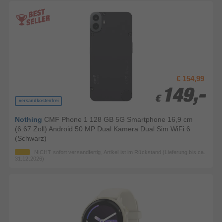
€ 154,99
149,-
149,-
€
€
versandkostenfrei
Nothing
CMF Phone 1 128 GB 5G Smartphone 16,9 cm
(6.67 Zoll) Android 50 MP Dual Kamera Dual Sim WiFi 6
(Schwarz)
NICHT sofort versandfertig, Artikel ist im Rückstand (Lieferung bis ca.
31.12.2026)