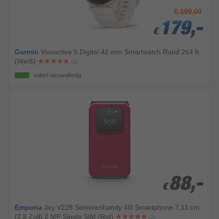
€ 199,00
179,-
179,-
179,-
€
€
€
Garmin
Vivoactive 5 Digital 42 mm Smartwatch Rund 264 h
(Weiß)
(9)
sofort versandfertig
88,-
88,-
€
€
Emporia
Joy V228 Seniorenhandy 4G Smartphone 7,11 cm
(2.8 Zoll) 2 MP Single SIM (Rot)
(2)