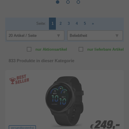
Seite:
1
2
3
4
5
»
nur Aktionsartikel
nur lieferbare Artikel
833
Produkte in dieser Kategorie
249,-
249,-
€
€
versandkostenfrei