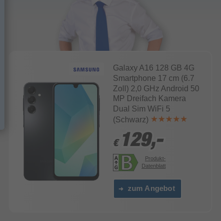
Galaxy A16 128 GB 4G
Smartphone 17 cm (6.7
Zoll) 2,0 GHz Android 50
MP Dreifach Kamera
Dual Sim WiFi 5
(Schwarz)
129,-
129,-
€
€
Produkt-
Datenblatt
zum Angebot