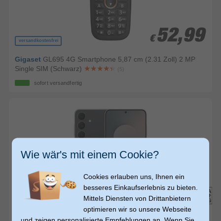
52,99
52,99
€
€
versandkostenfrei
Gigaset
GL695 4G Smartphone 5,87 cm (2.31 Zoll) 2 MP
Single SIM (Schwarz)
(5)
sofort versandfertig
Wie wär's mit einem Cookie?
480,-
480,-
480,-
Cookies erlauben uns, Ihnen ein
€
€
€
besseres Einkaufserlebnis zu bieten.
Mittels Diensten von Drittanbietern
versandkostenfrei
optimieren wir so unsere Webseite
Samsung
Galaxy S25 FE 128 GB 5G Smartphone 17 cm
und zeigen personalisierte Empfehlungen an. Wenn Sie