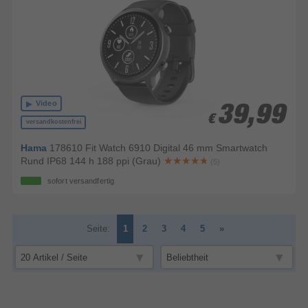
Video
39,99
39,99
€
€
versandkostenfrei
Hama
178610 Fit Watch 6910 Digital 46 mm Smartwatch
Rund IP68 144 h 188 ppi (Grau)
(5)
sofort versandfertig
Seite:
1
2
3
4
5
»