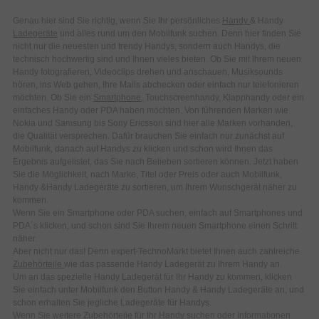
Genau hier sind Sie richtig, wenn Sie Ihr persönliches
Handy
& Handy
Ladegeräte
und alles rund um den Mobilfunk suchen. Denn hier finden Sie
nicht nur die neuesten und trendy Handys, sondern auch Handys, die
technisch hochwertig sind und Ihnen vieles bieten. Ob Sie mit Ihrem neuen
Handy fotografieren, Videoclips drehen und anschauen, Musiksounds
hören, ins Web gehen, Ihre Mails abchecken oder einfach nur telefonieren
möchten. Ob Sie ein
Smartphone
, Touchscreenhandy, Klapphandy oder ein
einfaches Handy oder PDA haben möchten. Von führenden Marken wie
Nokia und Samsung bis Sony Ericsson sind hier alle Marken vorhanden,
die Qualität versprechen. Dafür brauchen Sie einfach nur zunächst auf
Mobilfunk, danach auf Handys zu klicken und schon wird Ihnen das
Ergebnis aufgelistet, das Sie nach Belieben sortieren können. Jetzt haben
Sie die Möglichkeit, nach Marke, Titel oder Preis oder auch Mobilfunk,
Handy &Handy Ladegeräte zu sortieren, um Ihrem Wunschgerät näher zu
kommen.
Wenn Sie ein Smartphone oder PDA suchen, einfach auf Smartphones und
PDA´s klicken, und schon sind Sie Ihrem neuen Smartphone einen Schritt
näher.
Aber nicht nur das! Denn expert-TechnoMarkt bietet Ihnen auch zahlreiche
Zubehörteile
wie das passende Handy Ladegerät zu Ihrem Handy an.
Um an das spezielle Handy Ladegerät für Ihr Handy zu kommen, klicken
Sie einfach unter Mobilfunk den Button Handy & Handy Ladegeräte an, und
schon erhalten Sie jegliche Ladegeräte für Handys.
Wenn Sie weitere Zubehörteile für Ihr Handy suchen oder Informationen