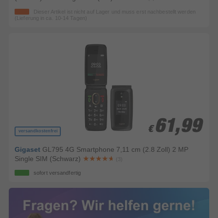
Dieser Artikel ist nicht auf Lager und muss erst nachbestellt werden
(Lieferung in ca. 10-14 Tagen)
61,99
61,99
€
€
versandkostenfrei
Gigaset
GL795 4G Smartphone 7,11 cm (2.8 Zoll) 2 MP
Single SIM (Schwarz)
(3)
sofort versandfertig