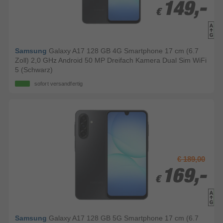
149,-
149,-
€
€
Samsung
Galaxy A17 128 GB 4G Smartphone 17 cm (6.7
Zoll) 2,0 GHz Android 50 MP Dreifach Kamera Dual Sim WiFi
5 (Schwarz)
sofort versandfertig
€ 189,00
169,-
169,-
€
€
Samsung
Galaxy A17 128 GB 5G Smartphone 17 cm (6.7