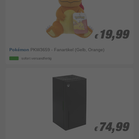
19,99
19,99
€
€
Pokémon
PKW3659 - Fanartikel (Gelb, Orange)
sofort versandfertig
74,99
74,99
€
€