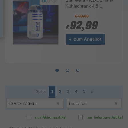
Star Wars - R2-D2 Mini-
Kühlschrank 4,5 L
€ 99,00
92,99
92,99
€
€
zum Angebot
Seite:
1
2
3
4
5
»
nur Aktionsartikel
nur lieferbare Artikel