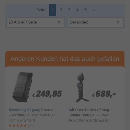
Seite:
1
2
3
4
5
»
Anderen Kunden hat das auch gefallen
249,95
249,95
689,-
689,-
€
€
€
€
Ninebot by Segway
Externer
DJI
Osmo Pocket 4P Vlog
Zusatzakku 48V für MAX G3 /
Combo 7680 x 4320 Pixel
F3 / F3 Pro / GT3
Aktion Kamera (Schwarz)
A
(10)