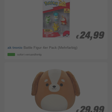
24,99
24,99
€
€
ak tronic
Battle Figur 4er Pack (Mehrfarbig)
sofort versandfertig
29,99
29,99
€
€