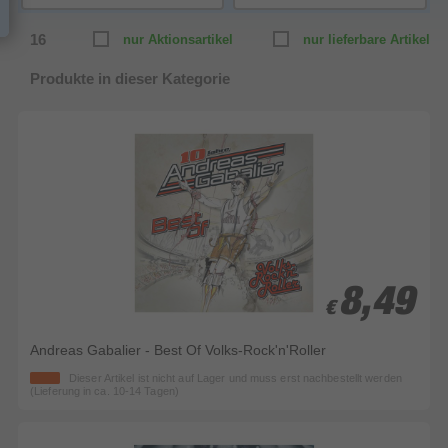
16
nur Aktionsartikel
nur lieferbare Artikel
Produkte in dieser Kategorie
8,49
8,49
€
€
Andreas Gabalier - Best Of Volks-Rock'n'Roller
Dieser Artikel ist nicht auf Lager und muss erst nachbestellt werden
(Lieferung in ca. 10-14 Tagen)