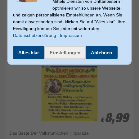
Mittels Diensten von Drittanbietern
optimieren wir so unsere Webseite
und zeigen personalisierte Empfehlungen an. Wenn Sie
9,99
9,99
damit einverstanden sind, klicken Sie auf "Alles klar". Ihre
€
€
Einwilligung können Sie jederzeit widerrufen.
Datenschutzerklärung
Impressum
Hans Albers - Unvergängliche Lieder
Dieser Artikel ist nicht auf Lager und muss erst nachbestellt werden
(Lieferung in ca. 10-14 Tagen)
Alles klar
Einstellungen
Ablehnen
8,99
8,99
€
€
Das Beste Der Volkstümlichen Hitparade