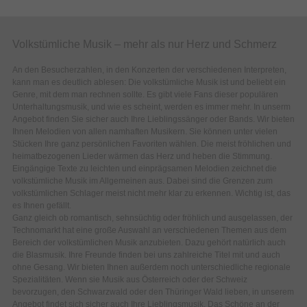
Volkstümliche Musik – mehr als nur Herz und Schmerz
An den Besucherzahlen, in den Konzerten der verschiedenen Interpreten,
kann man es deutlich ablesen: Die volkstümliche Musik ist und beliebt ein
Genre, mit dem man rechnen sollte. Es gibt viele Fans dieser populären
Unterhaltungsmusik, und wie es scheint, werden es immer mehr. In unserm
Angebot finden Sie sicher auch Ihre Lieblingssänger oder Bands. Wir bieten
Ihnen Melodien von allen namhaften Musikern. Sie können unter vielen
Stücken Ihre ganz persönlichen Favoriten wählen. Die meist fröhlichen und
heimatbezogenen Lieder wärmen das Herz und heben die Stimmung.
Eingängige Texte zu leichten und einprägsamen Melodien zeichnet die
volkstümliche Musik im Allgemeinen aus. Dabei sind die Grenzen zum
volkstümlichen Schlager meist nicht mehr klar zu erkennen. Wichtig ist, das
es Ihnen gefällt.
Ganz gleich ob romantisch, sehnsüchtig oder fröhlich und ausgelassen, der
Technomarkt hat eine große Auswahl an verschiedenen Themen aus dem
Bereich der volkstümlichen Musik anzubieten. Dazu gehört natürlich auch
die Blasmusik. Ihre Freunde finden bei uns zahlreiche Titel mit und auch
ohne Gesang. Wir bieten Ihnen außerdem noch unterschiedliche regionale
Spezialitäten. Wenn sie Musik aus Österreich oder der Schweiz
bevorzugen, den Schwarzwald oder den Thüringer Wald lieben, in unserem
Angebot findet sich sicher auch Ihre Lieblingsmusik. Das Schöne an der