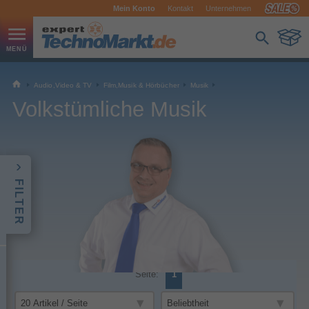
Mein Konto
Kontakt
Unternehmen
Audio,Video & TV
Film,Musik & Hörbücher
Musik
Volkstümliche Musik
FILTER
Seite:
1