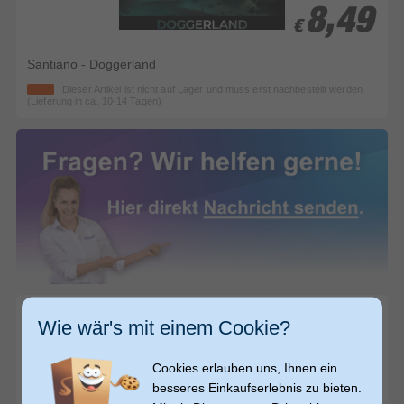
8,49
8,49
€
€
Santiano - Doggerland
Dieser Artikel ist nicht auf Lager und muss erst nachbestellt werden
(Lieferung in ca. 10-14 Tagen)
Wie wär's mit einem Cookie?
Cookies erlauben uns, Ihnen ein
besseres Einkaufserlebnis zu bieten.