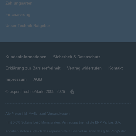
Zahlungsarten
Finanzierung
Unser Technik-Ratgeber
Kundeninformationen
Sicherheit & Datenschutz
Erklärung zur Barrierefreiheit
Vertrag widerrufen
Kontakt
Impressum
AGB
© expert TechnoMarkt 2008–2026
Alle Preise inkl. MwSt., zzgl.
Versandkosten
.
1
mit 0,0% Sollzins bei 6 Monatsraten. Vertragspartner ist die BNP Paribas S.A.
Angaben stellen zugleich das repräsentative Beispiel im Sinne des § 6a PangV dar.