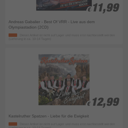
11,99
11,99
€
€
Andreas Gabalier - Best Of VRR - Live aus dem
Olympiastadion (2CD)
Dieser Artikel ist nicht auf Lager und muss erst nachbestellt werden
(Lieferung in ca. 10-14 Tagen)
12,99
12,99
€
€
Kastelruther Spatzen - Liebe für die Ewigkeit
Dieser Artikel ist nicht auf Lager und muss erst nachbestellt werden
(Lieferung in ca. 10-14 Tagen)