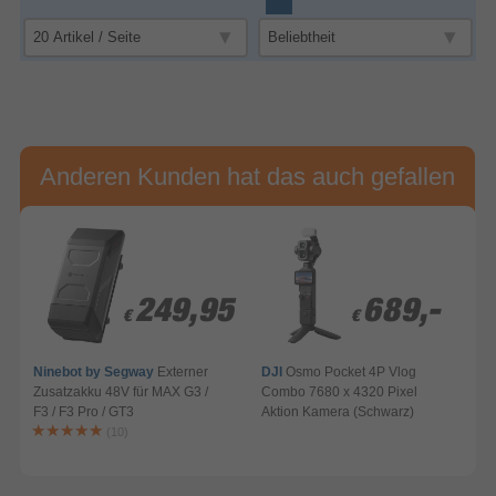
Anderen Kunden hat das auch gefallen
249,95
249,95
689,-
689,-
€
€
€
€
Ninebot by Segway
Externer
DJI
Osmo Pocket 4P Vlog
Zusatzakku 48V für MAX G3 /
Combo 7680 x 4320 Pixel
F3 / F3 Pro / GT3
Aktion Kamera (Schwarz)
A
(10)