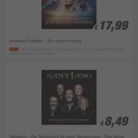
17,99
17,99
€
€
Andreas Gabalier - Ein neuer Anfang
Dieser Artikel ist nicht auf Lager und muss erst nachbestellt werden
(Lieferung in ca. 10-14 Tagen)
8,49
8,49
€
€
Santiano - Die Sehnsucht ist mein Steuermann - Das Beste