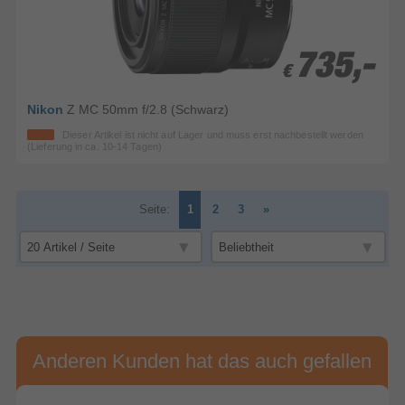
735,-
735,-
€
€
Nikon
Z MC 50mm f/2.8 (Schwarz)
Dieser Artikel ist nicht auf Lager und muss erst nachbestellt werden
(Lieferung in ca. 10-14 Tagen)
Seite:
1
2
3
»
Anderen Kunden hat das auch gefallen