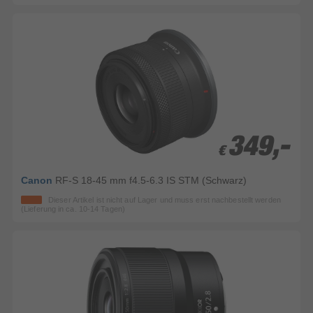
349,-
349,-
€
€
Canon
RF-S 18-45 mm f4.5-6.3 IS STM (Schwarz)
Dieser Artikel ist nicht auf Lager und muss erst nachbestellt werden
(Lieferung in ca. 10-14 Tagen)