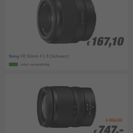
167,10
167,10
€
€
Sony
FE 50mm F1.8 (Schwarz)
sofort versandfertig
€ 853,00
747,-
747,-
€
€