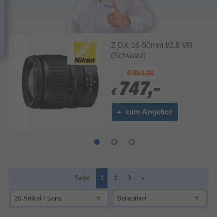
Z DX 16-50mm f/2.8 VR
(Schwarz)
€ 853,00
747,-
747,-
€
€
zum Angebot
Seite:
1
2
3
»