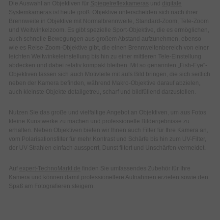
Die Auswahl an Objektiven für
Spiegelreflexkameras
und
digitale
Systemkameras
ist heute groß: Objektive unterscheiden sich nach ihrer
Brennweite in Objektive mit Normalbrennweite, Standard-Zoom, Tele-Zoom
und Weitwinkelzoom. Es gibt spezielle Sport-Objektive, die es ermöglichen,
auch schnelle Bewegungen aus großem Abstand aufzunehmen, ebenso
wie es Reise-Zoom-Objektive gibt, die einen Brennweitenbereich von einer
leichten Weitwinkeleinstellung bis hin zu einer mittleren Tele-Einstellung
abdecken und dabei relativ kompakt bleiben. Mit so genannten „Fish-Eye“-
Objektiven lassen sich auch Motivteile mit aufs Bild bringen, die sich seitlich
neben der Kamera befinden, während Makro-Objektive darauf abzielen,
auch kleinste Objekte detailgetreu, scharf und bildfüllend darzustellen.
Nutzen Sie das große und vielfältige Angebot an Objektiven, um aus Fotos
kleine Kunstwerke zu machen und professionelle Bildergebnisse zu
erhalten. Neben Objektiven bieten wir Ihnen auch Filter für Ihre Kamera an,
vom Polarisationsfilter für mehr Kontrast und Schärfe bis hin zum UV-Filter,
der UV-Strahlen einfach aussperrt, Dunst filtert und Unschärfen vermeidet.
Auf
expert-TechnoMarkt.de
finden Sie umfassendes Zubehör für Ihre
Kamera und können damit professionellere Aufnahmen erzielen sowie den
Spaß am Fotografieren steigern.