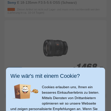
Sony
E 18-135mm F3.5-5.6 OSS (Schwarz)
Dieser Artikel ist nicht auf Lager und muss erst nachbestellt werden
(Lieferung in ca. 10-14 Tagen)
1468,-
1468,-
€
€
Video
Wie wär's mit einem Cookie?
Sony
SEL24F14GM (Schwarz)
Cookies erlauben uns, Ihnen ein
Dieser Artikel ist nicht auf Lager und muss erst nachbestellt werden
(Lieferung in ca. 10-14 Tagen)
besseres Einkaufserlebnis zu bieten.
Mittels Diensten von Drittanbietern
optimieren wir so unsere Webseite
und zeigen personalisierte Empfehlungen an. Wenn Sie