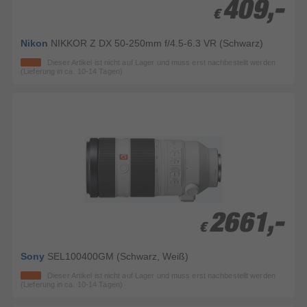
409,-
409,-
€
€
Nikon
NIKKOR Z DX 50-250mm f/4.5-6.3 VR (Schwarz)
Dieser Artikel ist nicht auf Lager und muss erst nachbestellt werden
(Lieferung in ca. 10-14 Tagen)
2661,-
2661,-
€
€
Sony
SEL100400GM (Schwarz, Weiß)
Dieser Artikel ist nicht auf Lager und muss erst nachbestellt werden
(Lieferung in ca. 10-14 Tagen)