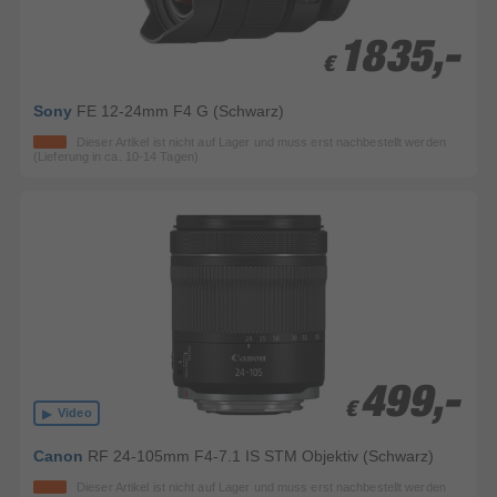
1835,-
1835,-
€
€
Sony
FE 12-24mm F4 G (Schwarz)
Dieser Artikel ist nicht auf Lager und muss erst nachbestellt werden
(Lieferung in ca. 10-14 Tagen)
499,-
499,-
€
€
Video
Canon
RF 24-105mm F4-7.1 IS STM Objektiv (Schwarz)
Dieser Artikel ist nicht auf Lager und muss erst nachbestellt werden