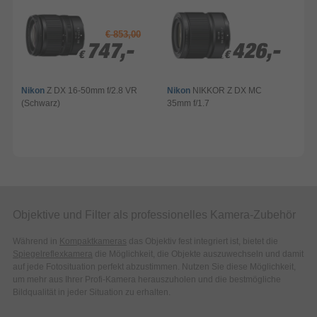
€ 853,00
747,-
747,-
426,-
426,-
€
€
€
€
Nikon
Z DX 16-50mm f/2.8 VR
Nikon
NIKKOR Z DX MC
(Schwarz)
35mm f/1.7
(
Objektive und Filter als professionelles Kamera-Zubehör
Während in
Kompaktkameras
das Objektiv fest integriert ist, bietet die
Spiegelreflexkamera
die Möglichkeit, die Objekte auszuwechseln und damit
auf jede Fotosituation perfekt abzustimmen. Nutzen Sie diese Möglichkeit,
um mehr aus Ihrer Profi-Kamera herauszuholen und die bestmögliche
Bildqualität in jeder Situation zu erhalten.