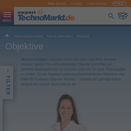
Mein Konto
Kontakt
Unternehmen
Telecom,Foto & Navi
Foto & Camcorder
Kameras
Objektive
Mit dem richtigen Zubehör holen Sie mehr aus Ihrer Kamera
heraus: Setzen Sie auf erstklassige Objekte und Filter, um
perfekte Bildergebnisse zu erzielen und sich für jede Fotosituation
zu rüsten. Unser Angebot umfasst unterschiedliche Objektive und
FILTER
Filter für Kameras diverser Marken – schnell und günstig online
bestellt bei expert-TechnoMarkt.de.