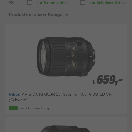
58
nur Aktionsartikel
nur lieferbare Artikel
Produkte in dieser Kategorie
659,-
659,-
€
€
Nikon
AF-S DX NIKKOR 18–300mm f/3.5–6.3G ED VR
(Schwarz)
sofort versandfertig