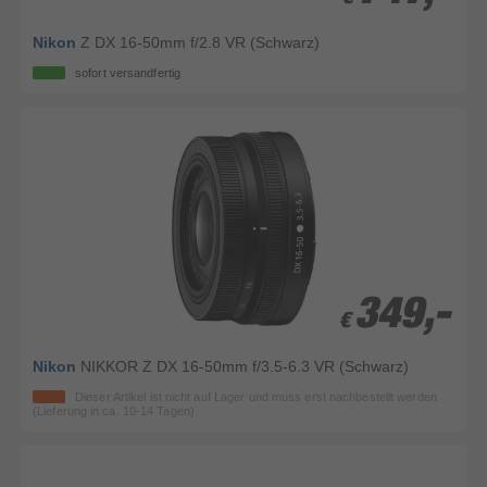
Nikon
Z DX 16-50mm f/2.8 VR (Schwarz)
sofort versandfertig
349,-
349,-
€
€
Nikon
NIKKOR Z DX 16-50mm f/3.5-6.3 VR (Schwarz)
Dieser Artikel ist nicht auf Lager und muss erst nachbestellt werden
(Lieferung in ca. 10-14 Tagen)