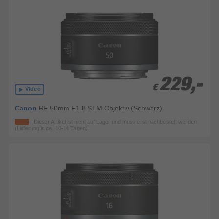
229,-
229,-
€
€
Video
Canon
RF 50mm F1.8 STM Objektiv (Schwarz)
Dieser Artikel ist nicht auf Lager und muss erst nachbestellt werden
(Lieferung in ca. 10-14 Tagen)