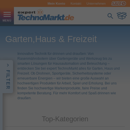
Mein Konto
Kontakt
Unternehmen
Garten,Haus & Freizeit
Innovative Technik für drinnen und draußen: Von
Rasenmährobotern über Gartengeräte und Werkzeug bis zu
smarten Lösungen für Hausautomation und Beleuchtung –
entdecken Sie bei expert TechnoMarkt alles für Garten, Haus und
FILTER
Freizeit. Ob Drohnen, Sportgeräte, Sicherheitssysteme oder
erneuerbare Energien – wir bieten eine große Auswahl an
hochwertigen Produkten für Arbeit, Spiel und Erholung. Bei uns
finden Sie hochwertige Markenprodukte, faire Preise und
kompetente Beratung. Für mehr Komfort und Spaß drinnen wie
draußen.
Top-Kategorien