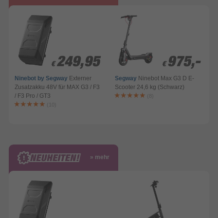
249,95
249,95
975,-
975,-
€
€
€
€
Ninebot by Segway
Externer
Segway
Ninebot Max G3 D E-
Zusatzakku 48V für MAX G3 / F3
Scooter 24,6 kg (Schwarz)
S
/ F3 Pro / GT3
R
(8)
(10)
» mehr