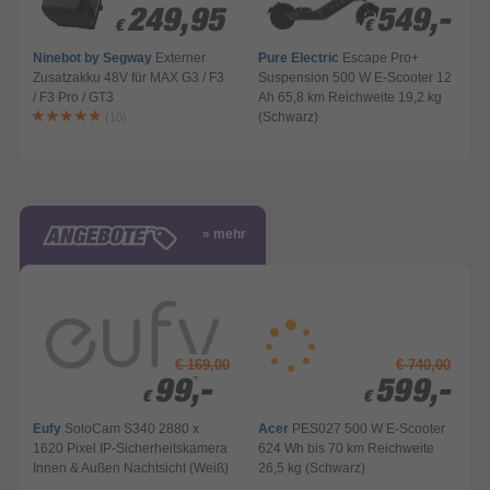
249,95
249,95
549,-
549,-
€
€
€
€
Ninebot by Segway
Externer
Pure Electric
Escape Pro+
Zusatzakku 48V für MAX G3 / F3
Suspension 500 W E-Scooter 12
/ F3 Pro / GT3
Ah 65,8 km Reichweite 19,2 kg
(Schwarz)
(10)
» mehr
€ 169,00
€ 740,00
99,-
99,-
599,-
599,-
€
€
€
€
Eufy
SoloCam S340 2880 x
Acer
PES027 500 W E-Scooter
1620 Pixel IP-Sicherheitskamera
624 Wh bis 70 km Reichweite
Innen & Außen Nachtsicht (Weiß)
26,5 kg (Schwarz)