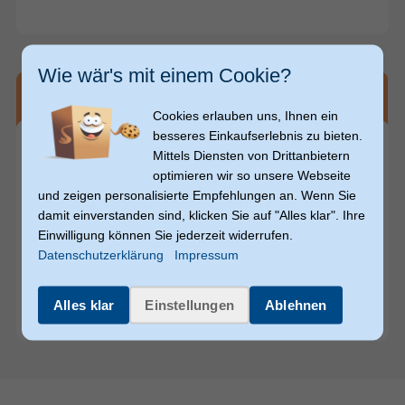
Wie wär's mit einem Cookie?
Anderen Kunden hat das auch gefallen
Cookies erlauben uns, Ihnen ein
besseres Einkaufserlebnis zu bieten.
Mittels Diensten von Drittanbietern
optimieren wir so unsere Webseite
und zeigen personalisierte Empfehlungen an. Wenn Sie
249,95
249,95
549,-
549,-
€
€
€
€
damit einverstanden sind, klicken Sie auf "Alles klar". Ihre
Einwilligung können Sie jederzeit widerrufen.
Datenschutzerklärung
Impressum
Ninebot by Segway
Externer
Pure Electric
Escape Pro+
Zusatzakku 48V für MAX G3 /
Suspension 500 W E-Scooter
F3 / F3 Pro / GT3
12 Ah 65,8 km Reichweite 19,2
Alles klar
Einstellungen
Ablehnen
kg (Schwarz)
(10)