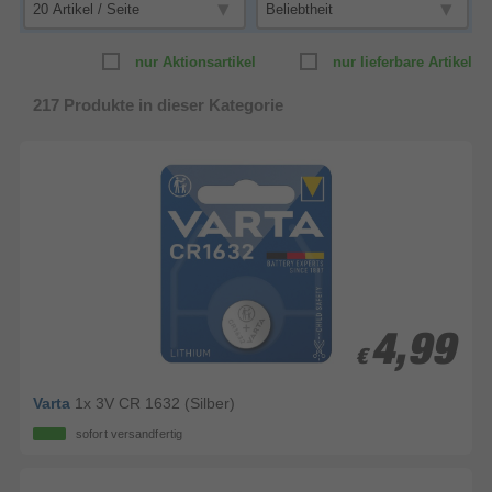
nur Aktionsartikel
nur lieferbare Artikel
217
Produkte in dieser Kategorie
4,99
4,99
€
€
Varta
1x 3V CR 1632 (Silber)
sofort versandfertig