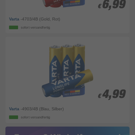
6,99
6,99
€
€
Varta
-4703/4B (Gold, Rot)
sofort versandfertig
4,99
4,99
€
€
Varta
-4903/4B (Blau, Silber)
sofort versandfertig