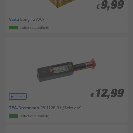
9,99
9,99
€
€
Varta
Longlife AAA
sofort versandfertig
12,99
12,99
€
€
Video
TFA-Dostmann
98.1126.01 (Schwarz)
sofort versandfertig