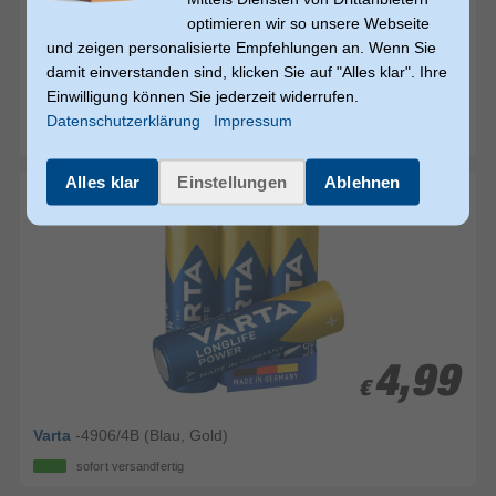
optimieren wir so unsere Webseite
5,99
5,99
und zeigen personalisierte Empfehlungen an. Wenn Sie
€
€
damit einverstanden sind, klicken Sie auf "Alles klar". Ihre
Einwilligung können Sie jederzeit widerrufen.
Ansmann
Mignon / AA / LR6 x4 (Schwarz)
Datenschutzerklärung
Impressum
sofort versandfertig
Alles klar
Einstellungen
Ablehnen
4,99
4,99
€
€
Varta
-4906/4B (Blau, Gold)
sofort versandfertig