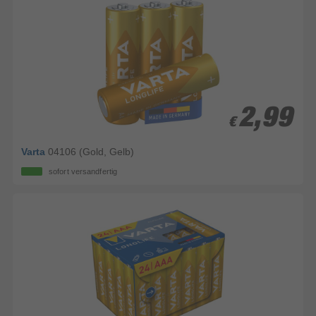
2,99
2,99
€
€
Varta
04106 (Gold, Gelb)
sofort versandfertig