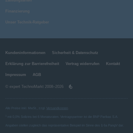
Zahlungsarten
Finanzierung
Unser Technik-Ratgeber
Kundeninformationen
Sicherheit & Datenschutz
Erklärung zur Barrierefreiheit
Vertrag widerrufen
Kontakt
Impressum
AGB
© expert TechnoMarkt 2008–2026
Alle Preise inkl. MwSt., zzgl.
Versandkosten
.
1
mit 0,0% Sollzins bei 6 Monatsraten. Vertragspartner ist die BNP Paribas S.A.
Angaben stellen zugleich das repräsentative Beispiel im Sinne des § 6a PangV dar.