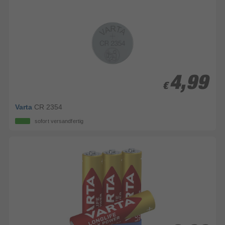
4,99
4,99
€
€
Varta
CR 2354
sofort versandfertig