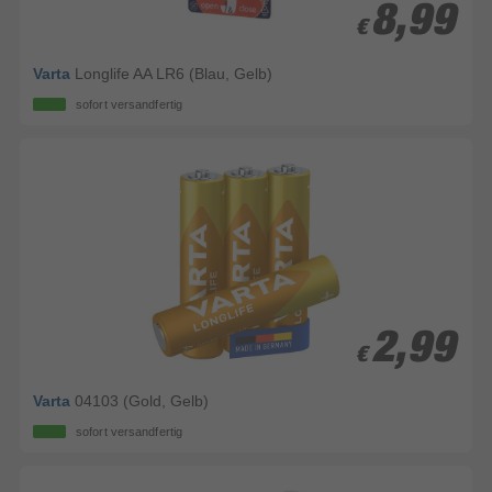
8,99
8,99
€
€
Varta
Longlife AA LR6 (Blau, Gelb)
sofort versandfertig
2,99
2,99
€
€
Varta
04103 (Gold, Gelb)
sofort versandfertig