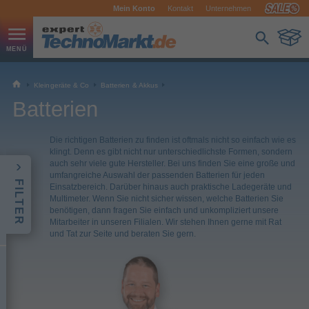
Mein Konto
Kontakt
Unternehmen
Kleingeräte & Co
Batterien & Akkus
Batterien
Die richtigen Batterien zu finden ist oftmals nicht so einfach wie es
klingt. Denn es gibt nicht nur unterschiedlichste Formen, sondern
auch sehr viele gute Hersteller. Bei uns finden Sie eine große und
umfangreiche Auswahl der passenden Batterien für jeden
FILTER
Einsatzbereich. Darüber hinaus auch praktische Ladegeräte und
Multimeter. Wenn Sie nicht sicher wissen, welche Batterien Sie
benötigen, dann fragen Sie einfach und unkompliziert unsere
Mitarbeiter in unseren Filialen. Wir stehen Ihnen gerne mit Rat
und Tat zur Seite und beraten Sie gern.