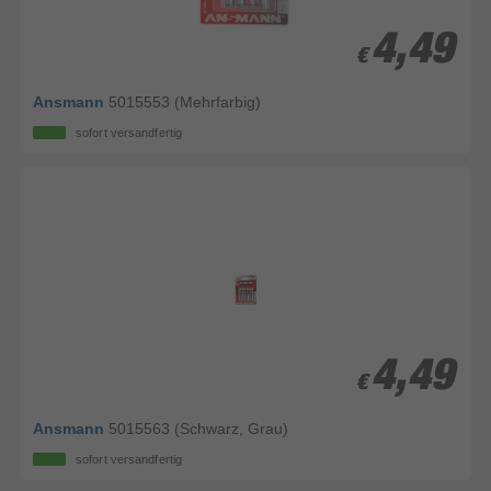
4,49
4,49
€
€
Ansmann
5015553 (Mehrfarbig)
sofort versandfertig
4,49
4,49
€
€
Ansmann
5015563 (Schwarz, Grau)
sofort versandfertig