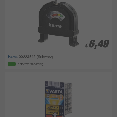
6,49
6,49
€
€
Hama
00223542 (Schwarz)
sofort versandfertig