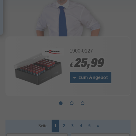
1900-0127
25,99
25,99
€
€
zum Angebot
Seite:
1
2
3
4
5
»