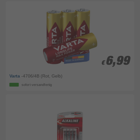
6,99
6,99
€
€
Varta
-4706/4B (Rot, Gelb)
sofort versandfertig