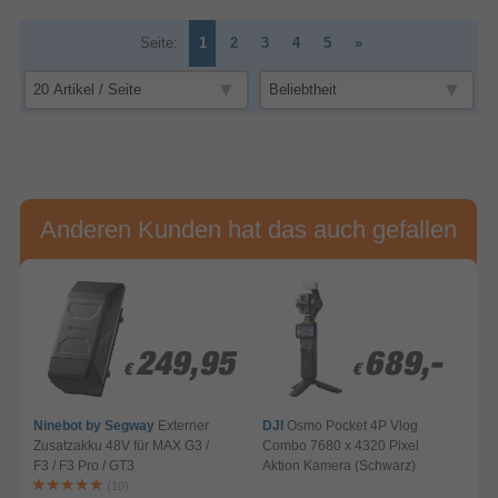
Seite:
1
2
3
4
5
»
Anderen Kunden hat das auch gefallen
249,95
249,95
689,-
689,-
€
€
€
€
Ninebot by Segway
Externer
DJI
Osmo Pocket 4P Vlog
Zusatzakku 48V für MAX G3 /
Combo 7680 x 4320 Pixel
F3 / F3 Pro / GT3
Aktion Kamera (Schwarz)
A
(10)