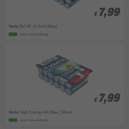
7,99
7,99
€
€
Varta
BV-HE 12 AAA (Blau)
sofort versandfertig
7,99
7,99
€
€
Varta
High Energy AA (Blau, Silber)
sofort versandfertig