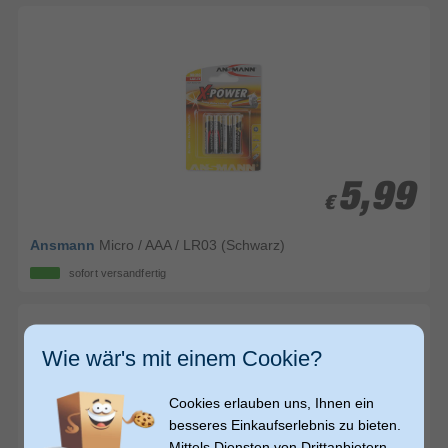
5,99
5,99
€
€
Ansmann
Micro / AAA / LR03 (Schwarz)
sofort versandfertig
Wie wär's mit einem Cookie?
Cookies erlauben uns, Ihnen ein
besseres Einkaufserlebnis zu bieten.
Mittels Diensten von Drittanbietern