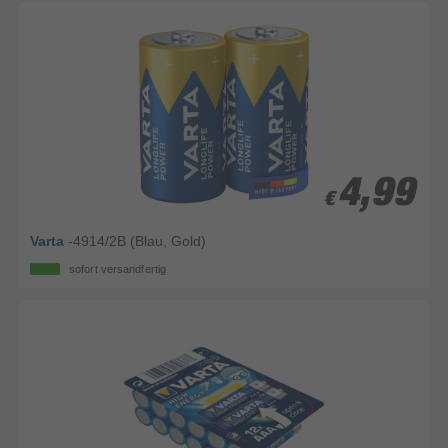
4,99
4,99
€
€
Varta
-4914/2B (Blau, Gold)
sofort versandfertig