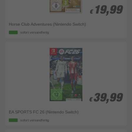
19,99
19,99
€
€
Horse Club Adventures (Nintendo Switch)
sofort versandfertig
39,99
39,99
€
€
EA SPORTS FC 26 (Nintendo Switch)
sofort versandfertig