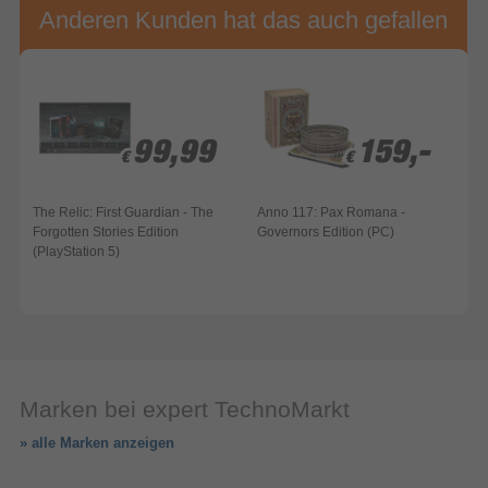
Anderen Kunden hat das auch gefallen
99,99
99,99
159,-
159,-
€
€
€
€
The Relic: First Guardian - The
Anno 117: Pax Romana -
Forgotten Stories Edition
Governors Edition (PC)
Z
(PlayStation 5)
F
Marken bei expert TechnoMarkt
» alle Marken anzeigen