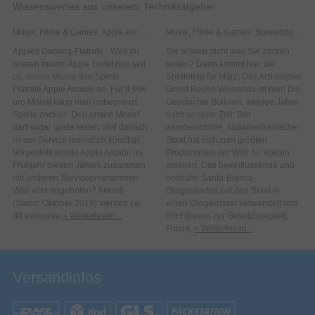
Wissenswertes aus unserem Technikratgeber
Musik, Filme & Games: Apple Arcarde
Musik, Filme & Games: Spieletipp: Tom Clancy´s Ghost Recon Wildlands
Apples Gaming-Flatrate - Was du
Sie wissen nicht was Sie zocken
wissen musst! Apple bietet nun seit
sollen? Dann kommt hier die
ca. einem Monat ihre Spiele
Spieletipp für März. Das Actionspiel
Flatrate Apple Arcade an. Für 4,99€
Ghost Recon Wildlands ist hier! Die
pro Monat kann man unbegrenzt
Geschichte Bolivien, wenige Jahre
Spiele zocken. Den ersten Monat
nach unserer Zeit: Der
darf sogar gratis testen und danach
wunderschöne, südamerikanische
ist der Service monatlich kündbar.
Staat hat sich zum größten
Vorgestellt wurde Apple Arcade im
Produzenten der Welt für Kokain
Frühjahr diesen Jahres zusammen
etabliert. Das beeinflussende und
mit anderen Serviceprogrammen.
boshafte Santa-Blanca-
Was wird angeboten? Aktuell
Drogenkartell hat den Staat in
(Stand: Oktober 2019) werden ca.
einen Drogenstaat verwandelt und
80 exklusive
» Weiterlesen...
führt diesen zur Gesetzlosigkeit,
Furcht,
» Weiterlesen...
Versandinfos