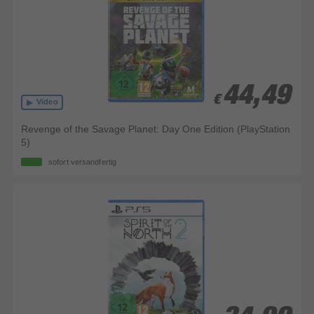
44,49
44,49
€
€
Video
Revenge of the Savage Planet: Day One Edition (PlayStation
5)
sofort versandfertig