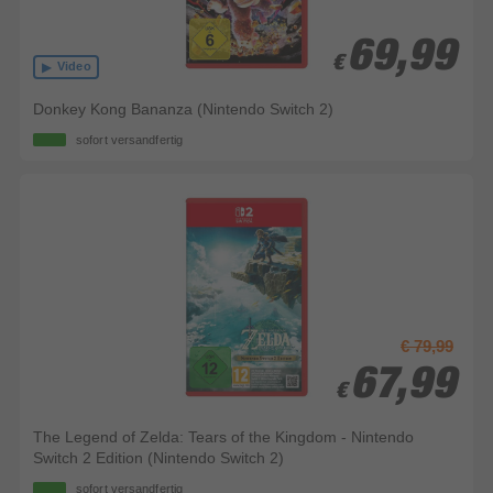
69,99
69,99
€
€
Video
Donkey Kong Bananza (Nintendo Switch 2)
sofort versandfertig
€ 79,99
67,99
67,99
€
€
The Legend of Zelda: Tears of the Kingdom - Nintendo
Switch 2 Edition (Nintendo Switch 2)
sofort versandfertig