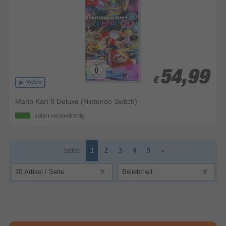
54,99
54,99
€
€
Video
Mario Kart 8 Deluxe (Nintendo Switch)
sofort versandfertig
Seite:
1
2
3
4
5
»