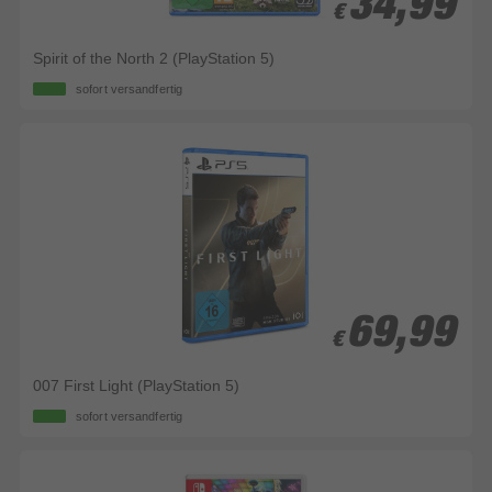
34,99
34,99
€
€
Spirit of the North 2 (PlayStation 5)
sofort versandfertig
69,99
69,99
€
€
007 First Light (PlayStation 5)
sofort versandfertig