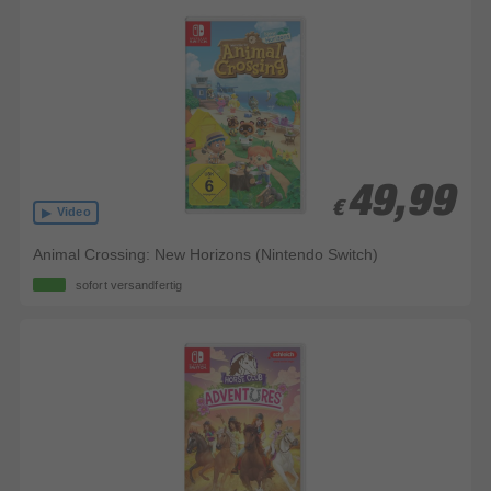
49,99
49,99
€
€
Video
Animal Crossing: New Horizons (Nintendo Switch)
sofort versandfertig