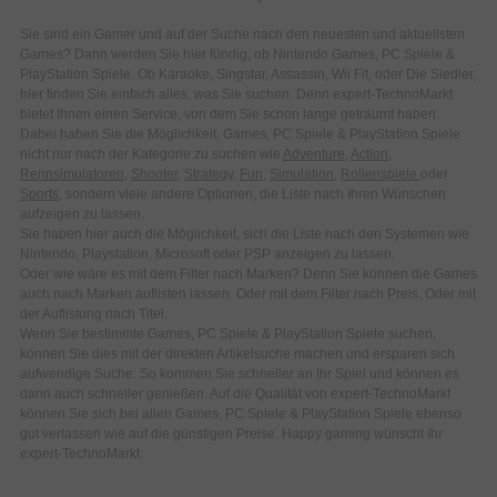
Sie sind ein Gamer und auf der Suche nach den neuesten und aktuellsten
Games? Dann werden Sie hier fündig, ob Nintendo Games, PC Spiele &
PlayStation Spiele. Ob Karaoke, Singstar, Assassin, Wii Fit, oder Die Siedler,
hier finden Sie einfach alles, was Sie suchen. Denn expert-TechnoMarkt
bietet Ihnen einen Service, von dem Sie schon lange geträumt haben.
Dabei haben Sie die Möglichkeit, Games, PC Spiele & PlayStation Spiele
nicht nur nach der Kategorie zu suchen wie
Adventure
,
Action
,
Rennsimulatoren
,
Shooter
,
Strategy
,
Fun
,
Simulation
,
Rollenspiele
oder
Sports
, sondern viele andere Optionen, die Liste nach Ihren Wünschen
aufzeigen zu lassen.
Sie haben hier auch die Möglichkeit, sich die Liste nach den Systemen wie
Nintendo, Playstation, Microsoft oder PSP anzeigen zu lassen.
Oder wie wäre es mit dem Filter nach Marken? Denn Sie können die Games
auch nach Marken auflisten lassen. Oder mit dem Filter nach Preis. Oder mit
der Auflistung nach Titel.
Wenn Sie bestimmte Games, PC Spiele & PlayStation Spiele suchen,
können Sie dies mit der direkten Artikelsuche machen und ersparen sich
aufwendige Suche. So kommen Sie schneller an Ihr Spiel und können es
dann auch schneller genießen. Auf die Qualität von expert-TechnoMarkt
können Sie sich bei allen Games, PC Spiele & PlayStation Spiele ebenso
gut verlassen wie auf die günstigen Preise. Happy gaming wünscht Ihr
expert-TechnoMarkt.