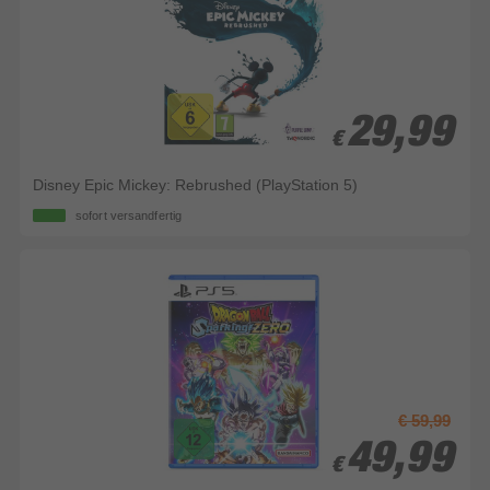
29,99
29,99
€
€
Disney Epic Mickey: Rebrushed (PlayStation 5)
sofort versandfertig
€ 59,99
49,99
49,99
€
€