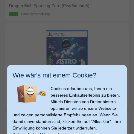
Dragon Ball: Sparking Zero (PlayStation 5)
sofort versandfertig
€ 67,99
Wie wär's mit einem Cookie?
64,99
64,99
€
€
Video
Cookies erlauben uns, Ihnen ein
besseres Einkaufserlebnis zu bieten.
ASTRO BOT (PlayStation 5)
Mittels Diensten von Drittanbietern
sofort versandfertig
optimieren wir so unsere Webseite
und zeigen personalisierte Empfehlungen an. Wenn Sie
damit einverstanden sind, klicken Sie auf "Alles klar". Ihre
Einwilligung können Sie jederzeit widerrufen.