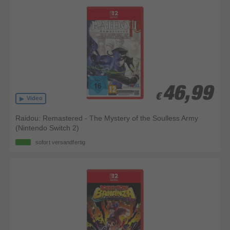
46,99
46,99
€
€
Video
Raidou: Remastered - The Mystery of the Soulless Army
(Nintendo Switch 2)
sofort versandfertig