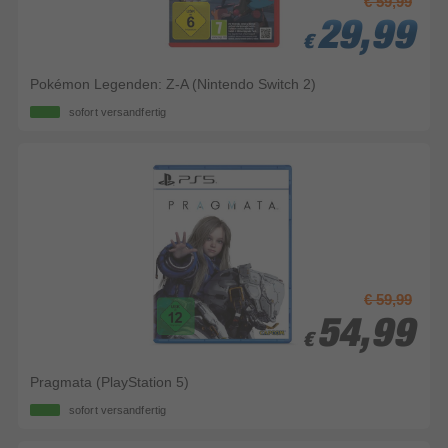
€ 59,99
29,99
29,99
29,99
€
€
€
Pokémon Legenden: Z-A (Nintendo Switch 2)
sofort versandfertig
€ 59,99
54,99
54,99
€
€
Pragmata (PlayStation 5)
sofort versandfertig