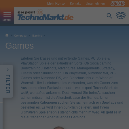
Mein Konto
Kontakt
Unternehmen
Computer
Gaming
Games
Erleben Sie krasse und mitreißende Games, PC Spiele &
PlayStation Spiele der aktuellsten Sorte. Ob Socialgaming,
Bodytraining, Hotshots, Adventures, Managements, Strategy,
Creativ oder Simulationen. Ob Playstation, Nintendo Wii, PC-
FILTER
Games oder Nintendo DS, von Bioschock bis zum World of
Warcraft. Hier ist einfach alles vorhanden, was ein Gamer zum
Ausleben seiner Fantasie braucht, weil expert-TechnoMarkt.de
weiß, worauf es ankommt. Doch worauf Sie beim Aussuchen
achten müssen, ist die Altersfreiklasse der Games. Unter
bestimmten Kategorien suchen Sie sich einfach ein Spiel aus und
bestellen es. Es wird Ihnen pünktlich geliefert, und Ihrem
ultimativen Spielerlebnis steht nichts mehr im Weg: Ab geht es in
die aufregenden Abenteuer des Gamings.