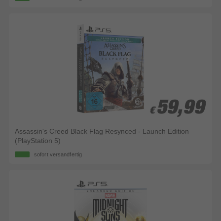
59,99
59,99
€
€
Assassin's Creed Black Flag Resynced - Launch Edition
(PlayStation 5)
sofort versandfertig