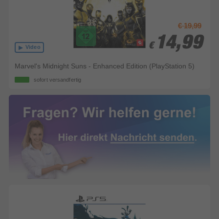
€ 19,99
14,99
14,99
€
€
Video
Marvel's Midnight Suns - Enhanced Edition (PlayStation 5)
sofort versandfertig