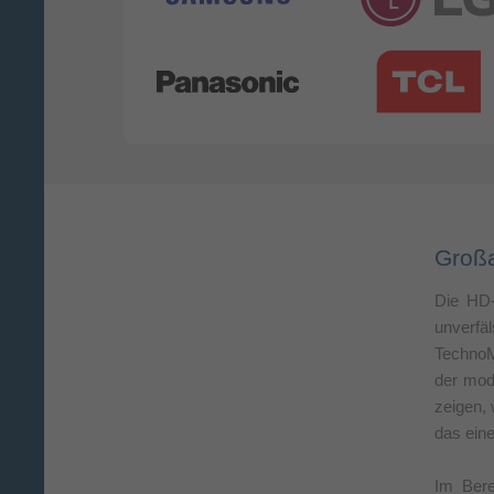
Großa
Die HD-
unverfä
TechnoM
der mod
zeigen, 
das ein
Im Bere