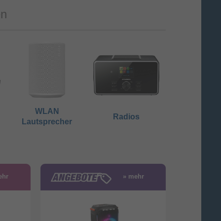
en
WLAN
Radios
Lautsprecher
ehr
» mehr