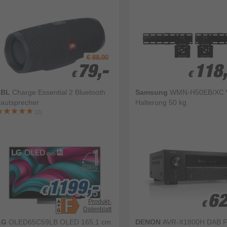
€ 88,00
79,-
79,-
118
118
€
€
€
€
JBL
Charge Essential 2 Bluetooth
Samsung
WMN-H50EB/XC 
autsprecher
Halterung 50 kg
(2)
1199,-
1199,-
1199,-
€
€
€
62
62
Produkt-
€
€
Datenblatt
LG
OLED65C59LB OLED 165,1 cm
DENON
AVR-X1800H DAB 