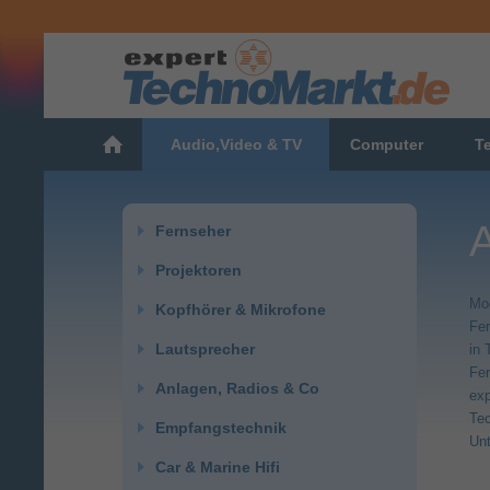
Audio,Video & TV
Computer
T
Fernseher
Projektoren
Mod
Kopfhörer & Mikrofone
Fe
Lautsprecher
in 
Fer
Anlagen, Radios & Co
exp
Tec
Empfangstechnik
Unt
Car & Marine Hifi