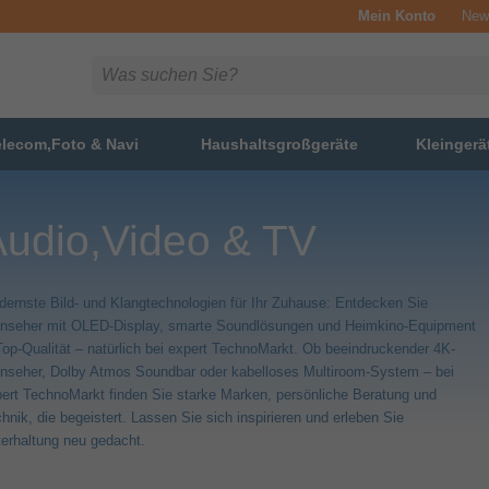
Mein Konto
News
elecom,Foto & Navi
Haushaltsgroßgeräte
Kleingerä
Audio,Video & TV
ernste Bild- und Klangtechnologien für Ihr Zuhause: Entdecken Sie
rnseher mit OLED-Display, smarte Soundlösungen und Heimkino-Equipment
Top-Qualität – natürlich bei expert TechnoMarkt. Ob beeindruckender 4K-
nseher, Dolby Atmos Soundbar oder kabelloses Multiroom-System – bei
ert TechnoMarkt finden Sie starke Marken, persönliche Beratung und
hnik, die begeistert. Lassen Sie sich inspirieren und erleben Sie
erhaltung neu gedacht.