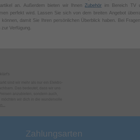
artikel an. Außerdem bieten wir Ihnen
Zubehör
im Bereich TV
men perfekt wird. Lassen Sie sich von dem breiten Angebot überr
en können, damit Sie Ihren persönlichen Überblick haben. Bei Frag
h zur Verfügung.
lärt's
kt sind wir mehr als nur ein Elektro-
achbarn. Das bedeutet, dass wir uns
 Preisen anzubieten, sondern auch,
e möchten wir dich in die wundervolle
n...
Zahlungsarten