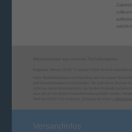
Zubehör
vollkom
auflist
natürlic
Wissenswertes aus unserem Technikratgeber
Ratgeber: Warum OLED TV kaufen? Dein Technik-Nachbar erk
Hallo Technikliebhaber und Nachbar, hier bei expert TechnoMar
und Haushaltsartikel Einzelhändler. Wir sind deine Technik-N
nicht nur darauf konzentrieren, die besten Produkte zu fairen
dass wir dir bei deiner Kaufentscheidung helfen wollen. Heut
Welt der OLED TVs einführen. Schnapp dir einen
» Weiterlese
Versandinfos