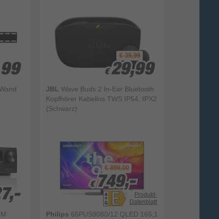
€ 39,99
,99
,99
29,99
29,99
€
€
Wand
JBL
Wave Buds 2 In-Ear Bluetooth
Kopfhörer Kabellos TWS IP54, IPX2
(Schwarz)
€ 899,00
749,-
749,-
€
€
7,-
7,-
Produkt-
Datenblatt
FM
Philips
65PUS9080/12 QLED 165,1