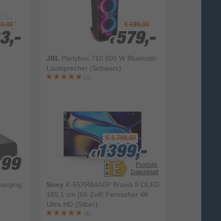
49,00
€ 699,00
3,-
3,-
579,-
579,-
€
€
JBL
Partybox 710 800 W Bluetooth
Lautsprecher (Schwarz)
(2)
€ 1.799,00
1399,-
1399,-
1399,-
€
€
€
,99
,99
Produkt-
Datenblatt
harging
Sony
K-65XR84AEP Bravia 8 OLED
165,1 cm (65 Zoll) Fernseher 4K
Ultra HD (Silber)
(8)