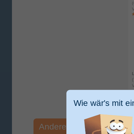
(
(
Wie wär's mit e
Anderen Kunden hat das 