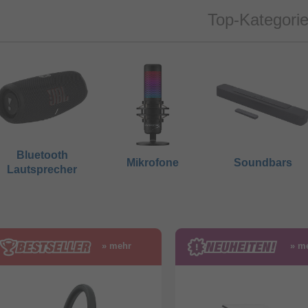
Top-Kategori
Bluetooth
Mikrofone
Soundbars
Lautsprecher
» mehr
» m