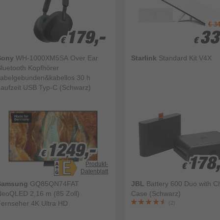
€ 3
179,-
179,-
33
33
€
€
€
€
Sony
WH-1000XM5SA Over Ear
Starlink
Standard Kit V4X
luetooth Kopfhörer
abelgebunden&kabellos 30 h
Laufzeit USB Typ-C (Schwarz)
(3)
1249,-
1249,-
€
€
178
178
Produkt-
€
€
Datenblatt
Samsung
GQ85QN74FAT
JBL
Battery 600 Duo with C
eoQLED 2,16 m (85 Zoll)
Case (Schwarz)
ernseher 4K Ultra HD
(2)