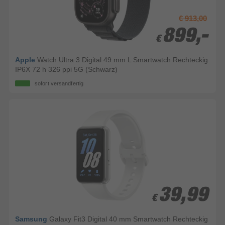
€ 913,00
899,-
899,-
€
€
Apple
Watch Ultra 3 Digital 49 mm L Smartwatch Rechteckig
IP6X 72 h 326 ppi 5G (Schwarz)
sofort versandfertig
39,99
39,99
€
€
Samsung
Galaxy Fit3 Digital 40 mm Smartwatch Rechteckig