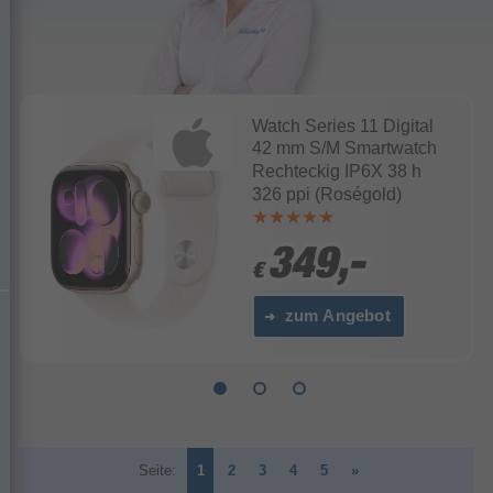
Watch Series 11 Digital
42 mm S/M Smartwatch
Rechteckig IP6X 38 h
326 ppi (Roségold)
349,-
349,-
€
€
zum Angebot
Seite:
1
2
3
4
5
»