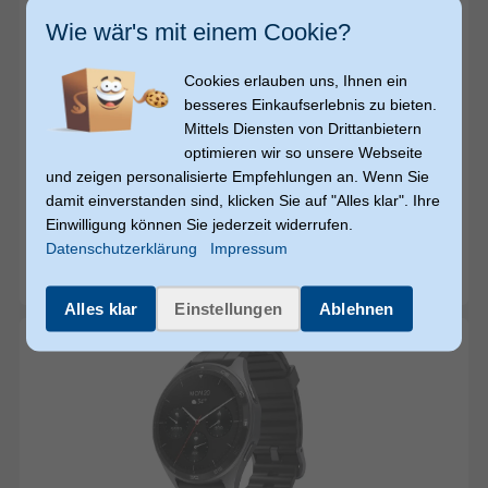
Wie wär's mit einem Cookie?
Cookies erlauben uns, Ihnen ein
besseres Einkaufserlebnis zu bieten.
Mittels Diensten von Drittanbietern
€ 79,95
optimieren wir so unsere Webseite
74,99
74,99
und zeigen personalisierte Empfehlungen an. Wenn Sie
€
€
versandkostenfrei
damit einverstanden sind, klicken Sie auf "Alles klar". Ihre
Einwilligung können Sie jederzeit widerrufen.
Beafon
501 46.3 mm Smartwatch Rund IP67 (dunkel-
Datenschutzerklärung
Impressum
metallic)
sofort versandfertig
Alles klar
Einstellungen
Ablehnen