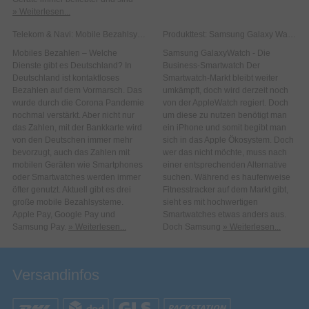
» Weiterlesen...
Telekom & Navi: Mobile Bezahlsysteme
Produkttest: Samsung Galaxy Watch
Mobiles Bezahlen – Welche
Samsung GalaxyWatch - Die
Dienste gibt es Deutschland? In
Business-Smartwatch Der
Deutschland ist kontaktloses
Smartwatch-Markt bleibt weiter
Bezahlen auf dem Vormarsch. Das
umkämpft, doch wird derzeit noch
wurde durch die Corona Pandemie
von der AppleWatch regiert. Doch
nochmal verstärkt. Aber nicht nur
um diese zu nutzen benötigt man
das Zahlen, mit der Bankkarte wird
ein iPhone und somit begibt man
von den Deutschen immer mehr
sich in das Apple Ökosystem. Doch
bevorzugt, auch das Zahlen mit
wer das nicht möchte, muss nach
mobilen Geräten wie Smartphones
einer entsprechenden Alternative
oder Smartwatches werden immer
suchen. Während es haufenweise
öfter genutzt. Aktuell gibt es drei
Fitnesstracker auf dem Markt gibt,
große mobile Bezahlsysteme.
sieht es mit hochwertigen
Apple Pay, Google Pay und
Smartwatches etwas anders aus.
Samsung Pay.
» Weiterlesen...
Doch Samsung
» Weiterlesen...
Versandinfos