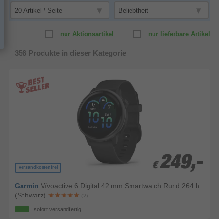
nur Aktionsartikel
nur lieferbare Artikel
356
Produkte in dieser Kategorie
249,-
249,-
€
€
versandkostenfrei
Garmin
Vívoactive 6 Digital 42 mm Smartwatch Rund 264 h
(Schwarz)
(2)
sofort versandfertig