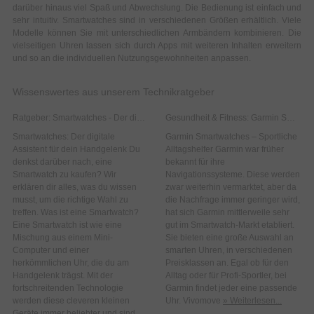
darüber hinaus viel Spaß und Abwechslung. Die Bedienung ist einfach und
sehr intuitiv. Smartwatches sind in verschiedenen Größen erhältlich. Viele
Modelle können Sie mit unterschiedlichen Armbändern kombinieren. Die
vielseitigen Uhren lassen sich durch Apps mit weiteren Inhalten erweitern
und so an die individuellen Nutzungsgewohnheiten anpassen.
Wissenswertes aus unserem Technikratgeber
Ratgeber: Smartwatches - Der digitale Assistent für dein Handgelenk
Gesundheit & Fitness: Garmin Smartwatches
Smartwatches: Der digitale
Garmin Smartwatches – Sportliche
Assistent für dein Handgelenk Du
Alltagshelfer Garmin war früher
denkst darüber nach, eine
bekannt für ihre
Smartwatch zu kaufen? Wir
Navigationssysteme. Diese werden
erklären dir alles, was du wissen
zwar weiterhin vermarktet, aber da
musst, um die richtige Wahl zu
die Nachfrage immer geringer wird,
treffen. Was ist eine Smartwatch?
hat sich Garmin mittlerweile sehr
Eine Smartwatch ist wie eine
gut im Smartwatch-Markt etabliert.
Mischung aus einem Mini-
Sie bieten eine große Auswahl an
Computer und einer
smarten Uhren, in verschiedenen
herkömmlichen Uhr, die du am
Preisklassen an. Egal ob für den
Handgelenk trägst. Mit der
Alltag oder für Profi-Sportler, bei
fortschreitenden Technologie
Garmin findet jeder eine passende
werden diese cleveren kleinen
Uhr. Vivomove
» Weiterlesen...
Geräte immer beliebter und sind