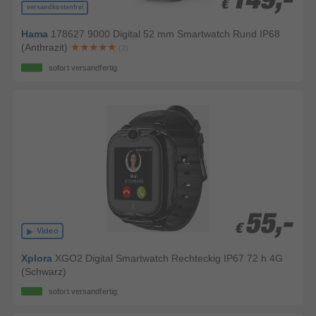
149,-
149,-
€
€
versandkostenfrei
Hama
178627 9000 Digital 52 mm Smartwatch Rund IP68
(Anthrazit)
(2)
sofort versandfertig
55,-
55,-
€
€
Video
Xplora
XGO2 Digital Smartwatch Rechteckig IP67 72 h 4G
(Schwarz)
sofort versandfertig