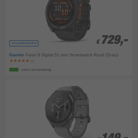
729,-
729,-
€
€
versandkostenfrei
Garmin
Fenix 8 Digital 51 mm Smartwatch Rund (Grau)
(6)
sofort versandfertig