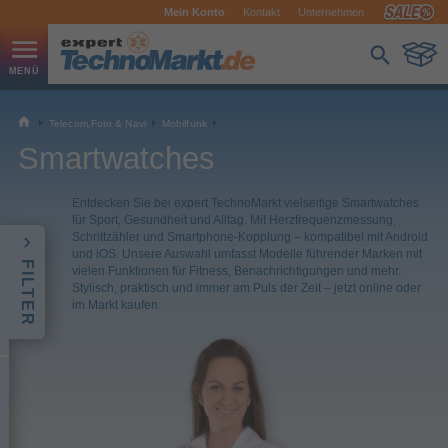
Mein Konto
Kontakt
Unternehmen
Telecom,Foto & Navi
Mobilfunk
Smartwatches
Entdecken Sie bei expert TechnoMarkt vielseitige Smartwatches
für Sport, Gesundheit und Alltag. Mit Herzfrequenzmessung,
Schrittzähler und Smartphone-Kopplung – kompatibel mit Android
und iOS. Unsere Auswahl umfasst Modelle führender Marken mit
FILTER
vielen Funktionen für Fitness, Benachrichtigungen und mehr.
Stylisch, praktisch und immer am Puls der Zeit – jetzt online oder
im Markt kaufen.