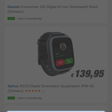
Garmin
Forerunner 165 Digital 43 mm Smartwatch Rund
(Schwarz)
sofort versandfertig
139,95
139,95
€
€
Xplora
XGO3 Digital Smartwatch Quadratisch IP68 4G
(Schwarz)
(1)
sofort versandfertig