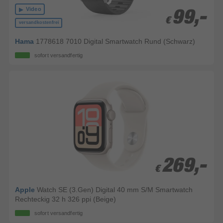
Video
99,-
99,-
€
€
versandkostenfrei
Hama
1778618 7010 Digital Smartwatch Rund (Schwarz)
sofort versandfertig
269,-
269,-
€
€
Apple
Watch SE (3.Gen) Digital 40 mm S/M Smartwatch
Rechteckig 32 h 326 ppi (Beige)
sofort versandfertig