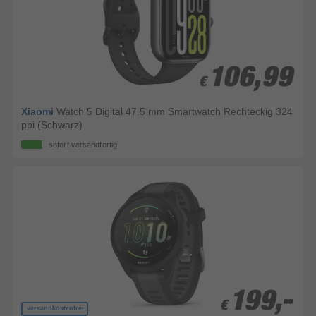
106,99
106,99
€
€
Xiaomi
Watch 5 Digital 47.5 mm Smartwatch Rechteckig 324
ppi (Schwarz)
sofort versandfertig
199,-
199,-
€
€
versandkostenfrei