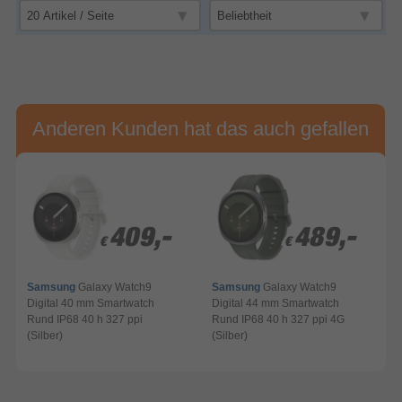
Anderen Kunden hat das auch gefallen
409,-
409,-
489,-
489,-
€
€
€
€
Samsung
Galaxy Watch9
Samsung
Galaxy Watch9
Digital 40 mm Smartwatch
Digital 44 mm Smartwatch
D
Rund IP68 40 h 327 ppi
Rund IP68 40 h 327 ppi 4G
R
(Silber)
(Silber)