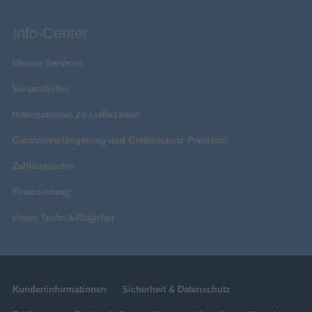
Info-Center
Unsere Services
Versandinfos
Informationen zu Lieferzeiten
Garantieverlängerung und Geräteschutz Premium
Zahlungsarten
Finanzierung
Unser Technik-Ratgeber
Kundeninformationen
Sicherheit & Datenschutz