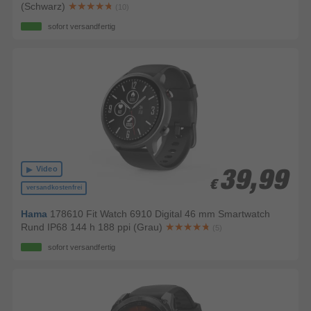
(Schwarz)
(10)
sofort versandfertig
Video
39,99
39,99
€
€
versandkostenfrei
Hama
178610 Fit Watch 6910 Digital 46 mm Smartwatch
Rund IP68 144 h 188 ppi (Grau)
(5)
sofort versandfertig