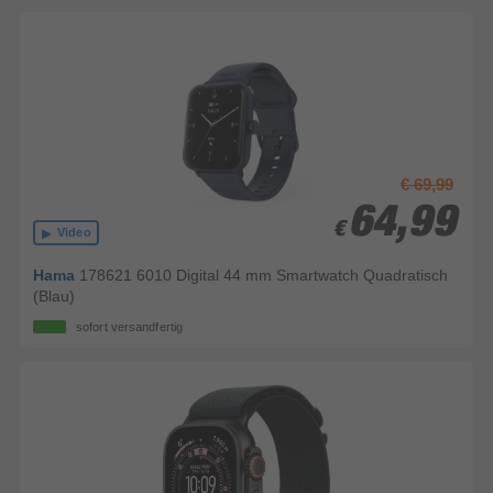
€ 69,99
64,99
64,99
€
€
Video
Hama
178621 6010 Digital 44 mm Smartwatch Quadratisch
(Blau)
sofort versandfertig