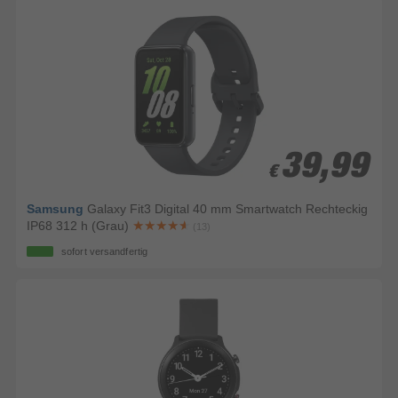
39,99
39,99
€
€
Samsung
Galaxy Fit3 Digital 40 mm Smartwatch Rechteckig
IP68 312 h (Grau)
(13)
sofort versandfertig