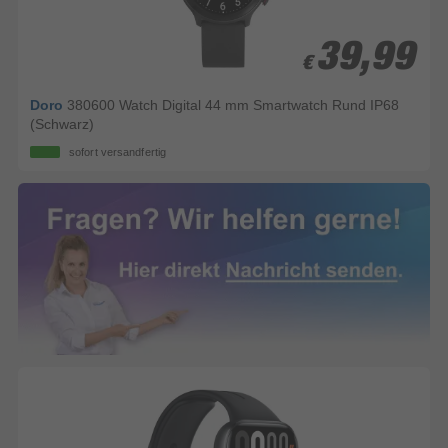
39,99
39,99
€
€
Doro
380600 Watch Digital 44 mm Smartwatch Rund IP68
(Schwarz)
sofort versandfertig