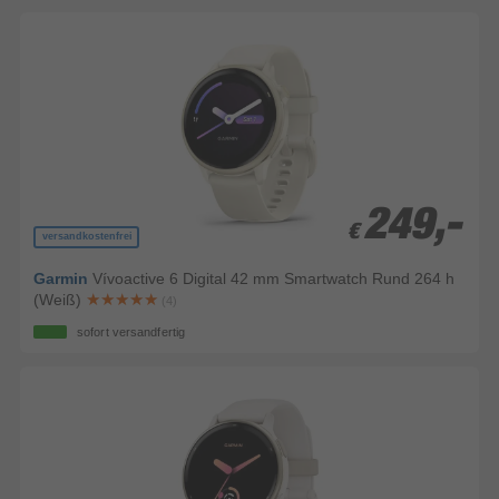
249,-
249,-
€
€
versandkostenfrei
Garmin
Vívoactive 6 Digital 42 mm Smartwatch Rund 264 h
(Weiß)
(4)
sofort versandfertig