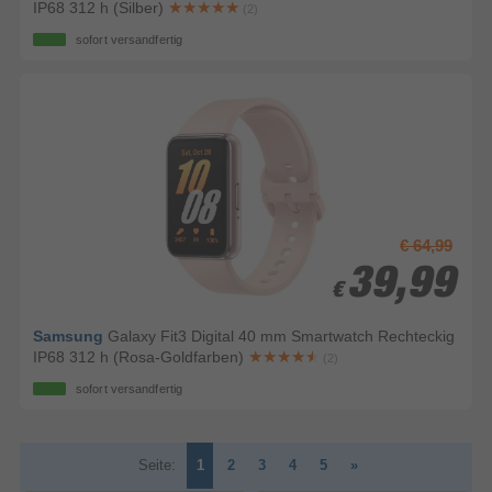
IP68 312 h (Silber)
(2)
sofort versandfertig
€ 64,99
39,99
39,99
€
€
Samsung
Galaxy Fit3 Digital 40 mm Smartwatch Rechteckig
IP68 312 h (Rosa-Goldfarben)
(2)
sofort versandfertig
Seite:
1
2
3
4
5
»