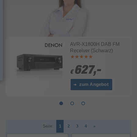
AVR-X1800H DAB FM
Receiver (Schwarz)
627,-
627,-
€
€
zum Angebot
Seite:
1
2
3
4
»