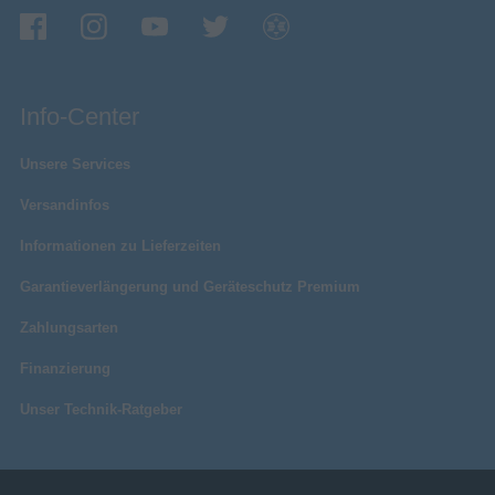
Info-Center
Unsere Services
Versandinfos
Informationen zu Lieferzeiten
Garantieverlängerung und Geräteschutz Premium
Zahlungsarten
Finanzierung
Unser Technik-Ratgeber