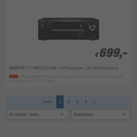
699,-
699,-
€
€
ONKYO
TX-NR5100 AM, FM Receiver 125 W (Schwarz)
Dieser Artikel ist nicht auf Lager und muss erst nachbestellt werden
(Lieferung in ca. 10-14 Tagen)
Seite:
1
2
3
4
»