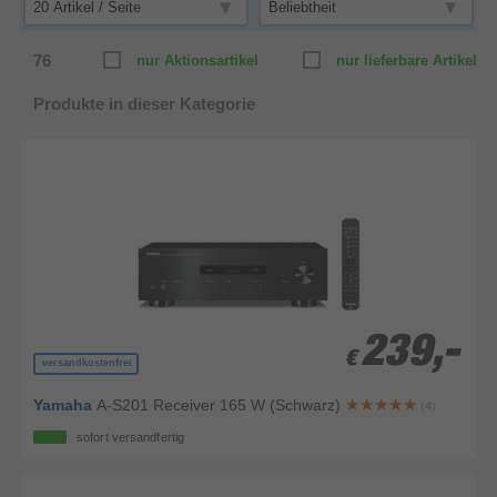
76
nur Aktionsartikel
nur lieferbare Artikel
Produkte in dieser Kategorie
239,-
239,-
€
€
versandkostenfrei
Yamaha
A-S201 Receiver 165 W (Schwarz)
(4)
sofort versandfertig