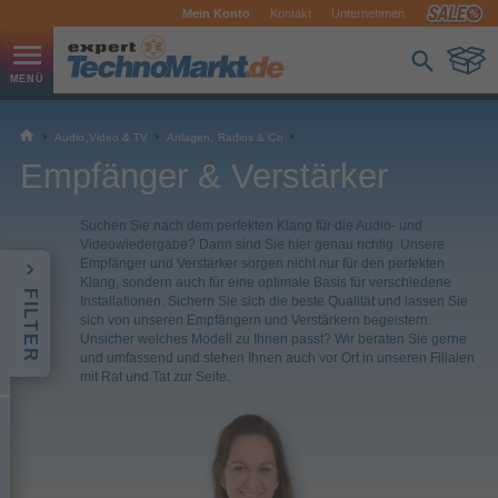
Mein Konto
Kontakt
Unternehmen
Audio,Video & TV
Anlagen, Radios & Co
Empfänger & Verstärker
Suchen Sie nach dem perfekten Klang für die Audio- und
Videowiedergabe? Dann sind Sie hier genau richtig. Unsere
Empfänger und Verstärker sorgen nicht nur für den perfekten
Klang, sondern auch für eine optimale Basis für verschiedene
FILTER
Installationen. Sichern Sie sich die beste Qualität und lassen Sie
sich von unseren Empfängern und Verstärkern begeistern.
Unsicher welches Modell zu Ihnen passt? Wir beraten Sie gerne
und umfassend und stehen Ihnen auch vor Ort in unseren Filialen
mit Rat und Tat zur Seite.