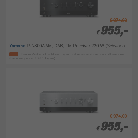
€ 974,00
955,-
955,-
€
€
Yamaha
R-N800A AM, DAB, FM Receiver 220 W (Schwarz)
Dieser Artikel ist nicht auf Lager und muss erst nachbestellt werden
(Lieferung in ca. 10-14 Tagen)
€ 974,00
955,-
955,-
€
€