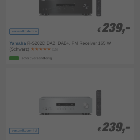
239,-
239,-
€
€
versandkostenfrei
Yamaha
R-S202D DAB, DAB+, FM Receiver 165 W
(Schwarz)
(15)
sofort versandfertig
239,-
239,-
€
€
versandkostenfrei