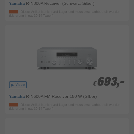
Yamaha
R-N800A Receiver (Schwarz, Silber)
Dieser Artikel ist nicht auf Lager und muss erst nachbestellt werden
(Lieferung in ca. 10-14 Tagen)
693,-
693,-
€
€
Video
Yamaha
R-N600A FM Receiver 150 W (Silber)
Dieser Artikel ist nicht auf Lager und muss erst nachbestellt werden
(Lieferung in ca. 10-14 Tagen)