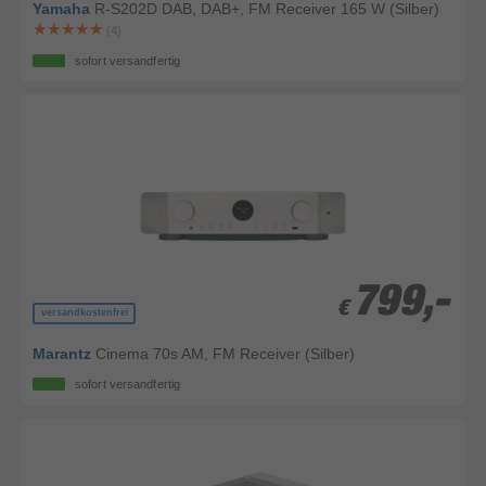
Yamaha
R-S202D DAB, DAB+, FM Receiver 165 W (Silber)
(4)
sofort versandfertig
799,-
799,-
€
€
versandkostenfrei
Marantz
Cinema 70s AM, FM Receiver (Silber)
sofort versandfertig