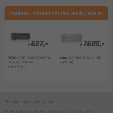
Anderen Kunden hat das auch gefallen
627,-
627,-
7605,-
7605,-
€
€
€
€
DENON
AVR-X1800H DAB FM
Yamaha
M-5000 Receiver 250
Receiver (Schwarz)
W (Silber)
(1)
Für einen optimalen Sound
Mit dem richtigen Empfänger und Verstärker kann das komplette