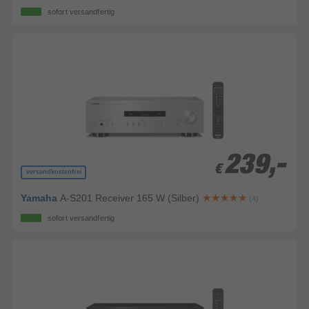
sofort versandfertig
239,-
239,-
€
€
versandkostenfrei
Yamaha
A-S201 Receiver 165 W (Silber)
(4)
sofort versandfertig