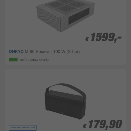
1599,-
1599,-
€
€
ONKYO
M-80 Receiver 100 W (Silber)
sofort versandfertig
179,90
179,90
€
€
versandkostenfrei