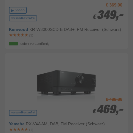
€ 369,00
Video
349,-
349,-
€
€
versandkostenfrei
Kenwood
KR-W8000SCD-B DAB+, FM Receiver (Schwarz)
(3)
sofort versandfertig
€ 499,00
469,-
469,-
€
€
versandkostenfrei
Yamaha
RX-V4A AM, DAB, FM Receiver (Schwarz)
(1)