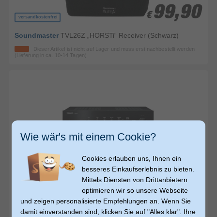
99,90
99,90
€
€
versandkostenfrei
Soundmaster
TVL26Z „HORSTi“ Receiver (Schwarz)
Dieser Artikel ist nicht auf Lager und muss erst nachbestellt werden
(Lieferung in ca. 10-14 Tagen)
Wie wär's mit einem Cookie?
€ 1.414,00
Cookies erlauben uns, Ihnen ein
1386,-
1386,-
€
€
besseres Einkaufserlebnis zu bieten.
Mittels Diensten von Drittanbietern
Yamaha
R-N1000A AM, DAB, DAB+, FM Receiver 220 W
optimieren wir so unsere Webseite
(Schwarz)
und zeigen personalisierte Empfehlungen an. Wenn Sie
Dieser Artikel ist nicht auf Lager und muss erst nachbestellt werden
damit einverstanden sind, klicken Sie auf "Alles klar". Ihre
(Lieferung in ca. 10-14 Tagen)