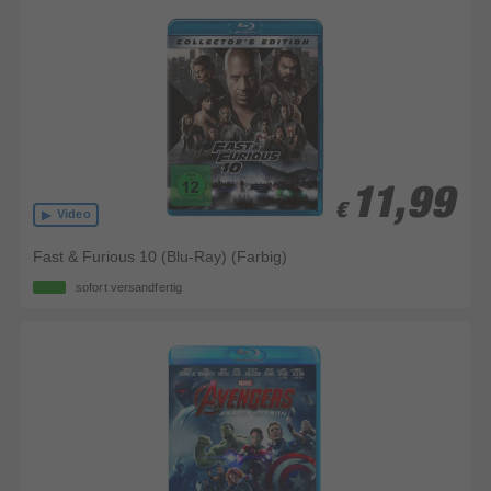
11,99
11,99
€
€
Video
Fast & Furious 10 (Blu-Ray) (Farbig)
sofort versandfertig