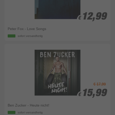
12,99
12,99
€
€
Peter Fox - Love Songs
sofort versandfertig
€ 17,99
15,99
15,99
€
€
Ben Zucker - Heute nicht!
sofort versandfertig