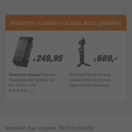
Anderen Kunden hat das auch gefallen
249,95
249,95
689,-
689,-
€
€
€
€
Ninebot by Segway
Externer
DJI
Osmo Pocket 4P Vlog
Zusatzakku 48V für MAX G3 /
Combo 7680 x 4320 Pixel
F3 / F3 Pro / GT3
Aktion Kamera (Schwarz)
A
(10)
Marken bei expert TechnoMarkt