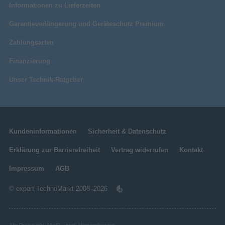
Informationen zu Lieferzeiten
Garantieverlängerung und Geräteschutz Premium
Zahlungsarten
Finanzierung
Unser Technik-Ratgeber
Kundeninformationen
Sicherheit & Datenschutz
Erklärung zur Barrierefreiheit
Vertrag widerrufen
Kontakt
Impressum
AGB
© expert TechnoMarkt 2008–2026
Alle Preise inkl. MwSt., zzgl.
Versandkosten
.