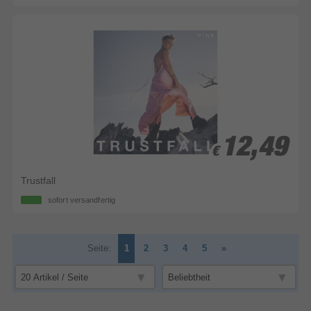
12,49
12,49
€
€
Trustfall
sofort versandfertig
Seite:
1
2
3
4
5
»