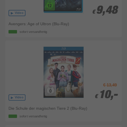
9,48
9,48
€
€
Video
Avengers: Age of Ultron (Blu-Ray)
sofort versandfertig
€ 13,49
10,-
10,-
€
€
Video
Die Schule der magischen Tiere 2 (Blu-Ray)
sofort versandfertig