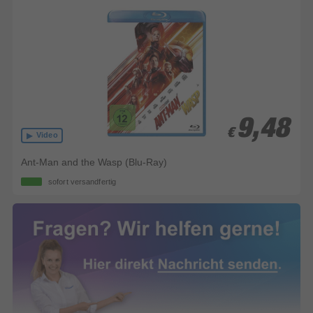
9,48
9,48
€
€
Video
Ant-Man and the Wasp (Blu-Ray)
sofort versandfertig