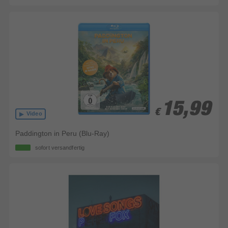
15,99
15,99
€
€
Video
Paddington in Peru (Blu-Ray)
sofort versandfertig