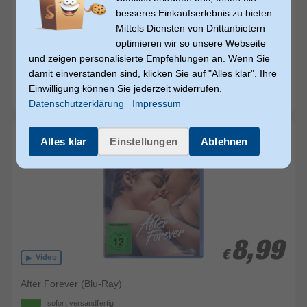
besseres Einkaufserlebnis zu bieten.
Mittels Diensten von Drittanbietern
17,99
17,99
optimieren wir so unsere Webseite
€
€
Video
und zeigen personalisierte Empfehlungen an. Wenn Sie
damit einverstanden sind, klicken Sie auf "Alles klar". Ihre
Elemental (Blu-Ray)
Einwilligung können Sie jederzeit widerrufen.
sofort versandfertig
Datenschutzerklärung
Impressum
Alles klar
Einstellungen
Ablehnen
8,99
8,99
€
€
Video
After Forever (Blu-Ray)
sofort versandfertig