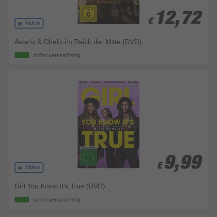
12,72
12,72
€
€
Video
Asterix & Obelix im Reich der Mitte (DVD)
sofort versandfertig
9,99
9,99
€
€
Video
Girl You Know It's True (DVD)
sofort versandfertig