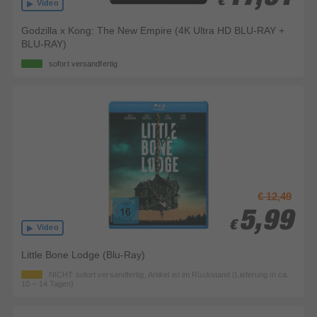
€
€
Video
Godzilla x Kong: The New Empire (4K Ultra HD BLU-RAY +
BLU-RAY)
sofort versandfertig
€ 12,49
5,99
5,99
€
€
Video
Little Bone Lodge (Blu-Ray)
NICHT sofort versandfertig, Artikel ist im Rückstand (Lieferung in ca.
10 – 14 Tagen)