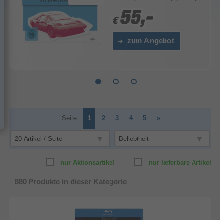
55,-
55,-
€
€
zum Angebot
Seite:
1
2
3
4
5
»
nur Aktionsartikel
nur lieferbare Artikel
880
Produkte in dieser Kategorie