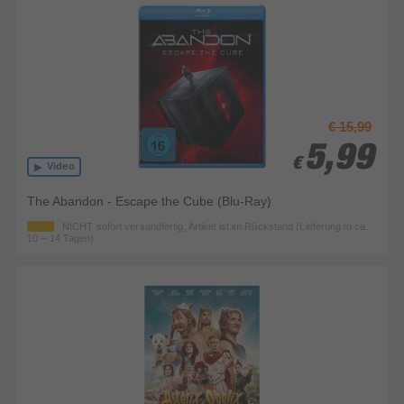
€ 15,99
5,99
5,99
€
€
Video
The Abandon - Escape the Cube (Blu-Ray)
NICHT sofort versandfertig, Artikel ist im Rückstand (Lieferung in ca.
10 – 14 Tagen)