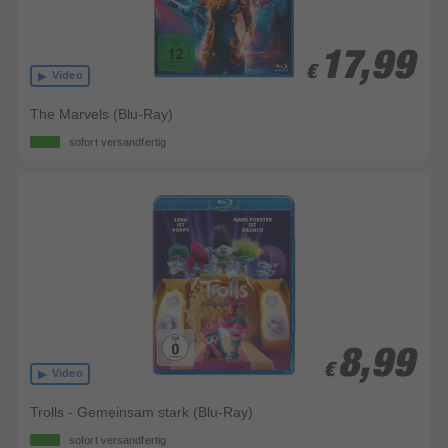
17,99
17,99
€
€
Video
The Marvels (Blu-Ray)
sofort versandfertig
8,99
8,99
€
€
Video
Trolls - Gemeinsam stark (Blu-Ray)
sofort versandfertig