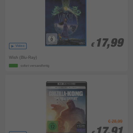
17,99
17,99
€
€
Video
Wish (Blu-Ray)
sofort versandfertig
€ 28,99
17,91
17,91