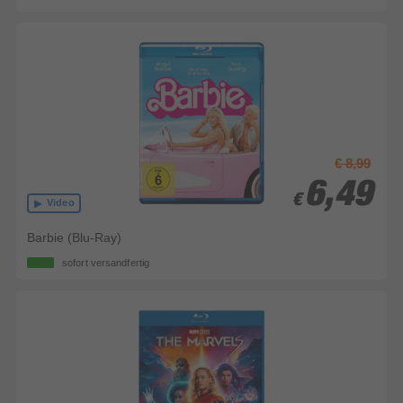
€ 8,99
6,49
6,49
€
€
Video
Barbie (Blu-Ray)
sofort versandfertig