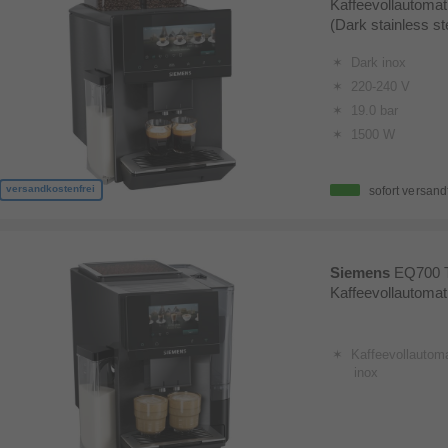
Kaffeevollautomat 
(Dark stainless st
Dark inox
220-240 V
19.0 bar
1500 W
versandkostenfrei
sofort versand
Siemens
EQ700 
Kaffeevollautomat 
Kaffeevollautom
inox