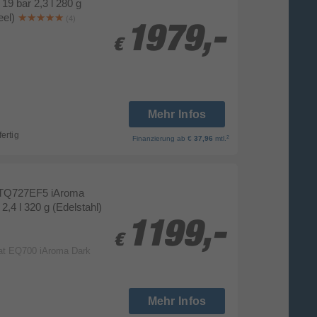
19 bar 2,3 l 280 g
eel)
(4)
1979,-
1979,-
€
€
Mehr Infos
fertig
2
Finanzierung
ab €
37,96
mtl.
TQ727EF5 iAroma
2,4 l 320 g (Edelstahl)
1199,-
1199,-
€
€
at EQ700 iAroma Dark
Mehr Infos