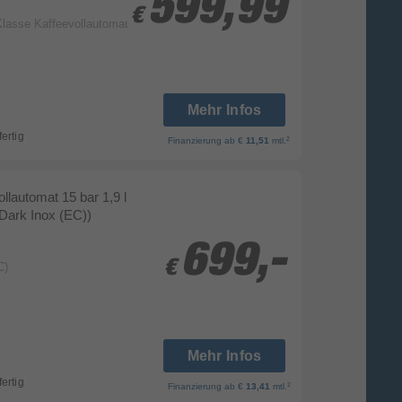
599,99
599,99
€
€
Klasse Kaffeevollautomat
Mehr Infos
fertig
2
Finanzierung
ab €
11,51
mtl.
llautomat 15 bar 1,9 l
Dark Inox (EC))
699,-
699,-
€
€
C)
Mehr Infos
fertig
2
Finanzierung
ab €
13,41
mtl.