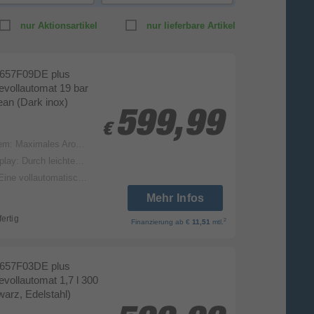
nur Aktionsartikel
nur lieferbare Artikel
657F09DE plus
evollautomat 19 bar
ean (Dark inox)
599,99
599,99
€
€
 stets idealer und konstanter Brühtemperatur
omatische Kaffee- und Milchspezialitäten direkt angewählt und zubereitet werden
m Getränk nimmt Ihnen die tägliche Pflege des Milchsystems vollständig ab
Mehr Infos
fertig
2
Finanzierung
ab €
11,51
mtl.
657F03DE plus
evollautomat 1,7 l 300
arz, Edelstahl)