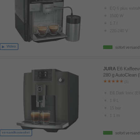
EQ.6 plus extra
1500 W
1.7 l
220-240 V
Video
sofort versand
JURA
E6 Kaffeevo
280 g AutoClean (
(5)
E6 Dark Inox (E
1.9 L
15 bar
1.1 m
versandkostenfrei
sofort versand