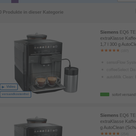
0
Produkte in dieser Kategorie
Siemens
EQ6 TE
extraKlasse Kaffe
1,7 l 300 g AutoCl
(197)
sensoFlow System: Maximales Aroma dank
coffeeSelect Display: Durch leichtes Berühren der Sensorfelder können ar
autoMilk Clean: Eine vollautomatische Dampf-Reinigung nach jede
Video
versandkostenfrei
sofort versand
Siemens
EQ6 TE
extraKlasse Kaffe
g AutoClean (Schw
(254)