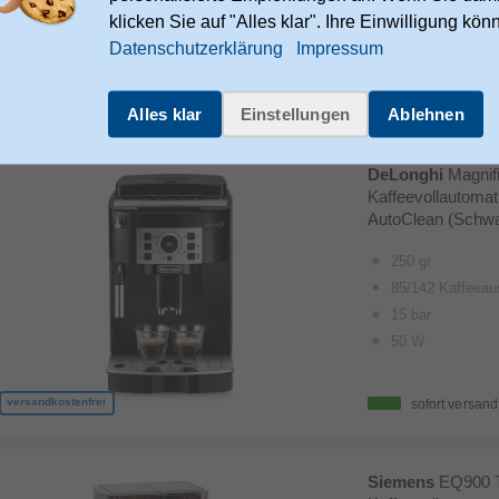
klicken Sie auf "Alles klar". Ihre Einwilligung kön
Kaffeebohnen
Datenschutzerklärung
Impressum
NICHT sofort ve
versandkostenfrei
Rückstand (Lieferung
Alles klar
Einstellungen
Ablehnen
DeLonghi
Magnif
Kaffeevollautomat
AutoClean (Schw
250 gr
85/142 Kaffeea
15 bar
50 W
versandkostenfrei
sofort versand
Siemens
EQ900 