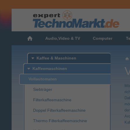
Audio,Video & TV
Computer
T
Kaffee & Maschinen
Kaffeemaschinen
Vollautomaten
Mög
Siebträger
ric
Dah
Filterkaffeemaschine
mög
Doppel Filterkaffeemaschine
den
Aro
Thermo Filterkaffeemaschine
Kaf