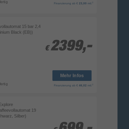
fertig
2
Finanzierung
ab €
23,00
mtl.
ollautomat 15 bar 2,4
inium Black (EB))
2399,-
2399,-
€
€
Mehr Infos
fertig
2
Finanzierung
ab €
46,02
mtl.
Explore
feevollautomat 19
chwarz, Silber)
699,-
699,-