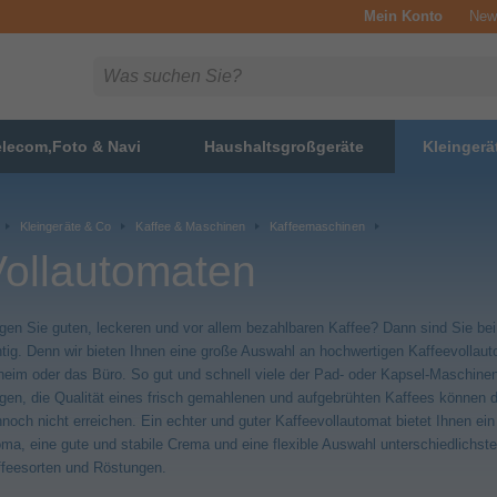
Mein Konto
News
elecom,Foto & Navi
Haushaltsgroßgeräte
Kleingerä
Kleingeräte & Co
Kaffee & Maschinen
Kaffeemaschinen
Vollautomaten
en Sie guten, leckeren und vor allem bezahlbaren Kaffee? Dann sind Sie be
htig. Denn wir bieten Ihnen eine große Auswahl an hochwertigen Kaffeevollaut
eim oder das Büro. So gut und schnell viele der Pad- oder Kapsel-Maschine
en, die Qualität eines frisch gemahlenen und aufgebrühten Kaffees können 
noch nicht erreichen. Ein echter und guter Kaffeevollautomat bietet Ihnen ein
ma, eine gute und stabile Crema und eine flexible Auswahl unterschiedlichste
feesorten und Röstungen.