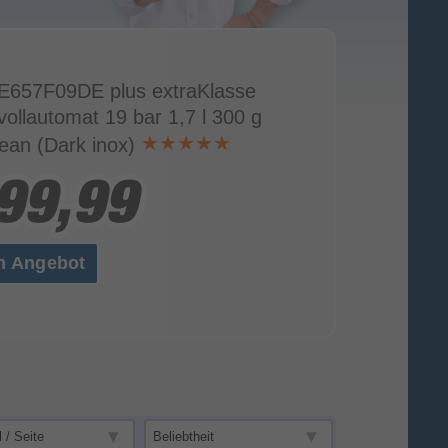
E657F09DE plus extraKlasse
vollautomat 19 bar 1,7 l 300 g
ean (Dark inox)
99,99
99,99
m Angebot