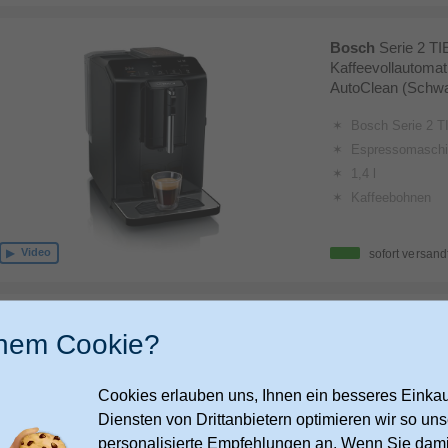
Bosch
Serie 2 T
Kaffeevollautomat 
AutoClean (Schw
Bosch Serie 2 T
Espressomaschi
1,4 l
Kaffeebohnen
Video
sofort versand
Ninja
AE1001EU A
inem Cookie?
Kaffeevollautomat
(Silber)
Cookies erlauben uns, Ihnen ein besseres Einkauf
Ninja AutoBarist
Diensten von Drittanbietern optimieren wir so u
Espressomaschi
personalisierte Empfehlungen an. Wenn Sie dami
2 l