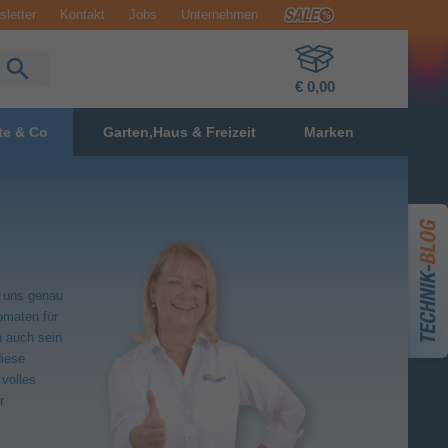
letter
Kontakt
Jobs
Unternehmen
€ 0,00
te & Co
Garten,Haus & Freizeit
Marken
i uns genau
omaten für
n auch sein
diese
 volles
r