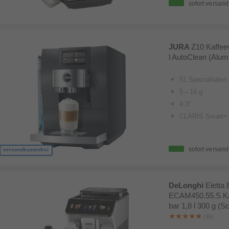
sofort versand
JURA
Z10 Kaffeev
l AutoClean (Alum
51 Spezialitäten
5 – 16 g
4.3"
CLARIS Smart+
sofort versand
versandkostenfrei
DeLonghi
Eletta 
ECAM450.55.S Kaf
bar 1,8 l 300 g (S
(95)