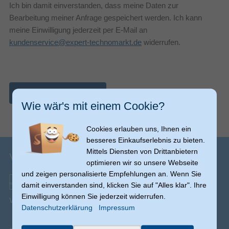
Ich bin damit einverstanden, dass meine Daten zur
Bearbeitung meiner Anfrage gespeichert werden. Ich kann
meine Einwilligung jederzeit per E-Mail an
kundenservice@expert-technomarkt.de
widerrufen.
Nachricht abschicken
Wie wär's mit einem Cookie?
Cookies erlauben uns, Ihnen ein
besseres Einkaufserlebnis zu bieten.
Mittels Diensten von Drittanbietern
Versandinfos
optimieren wir so unsere Webseite
und zeigen personalisierte Empfehlungen an. Wenn Sie
damit einverstanden sind, klicken Sie auf "Alles klar". Ihre
Einwilligung können Sie jederzeit widerrufen.
Versand ab € 0,00
(Ausnahmen möglich)
Datenschutzerklärung
Impressum