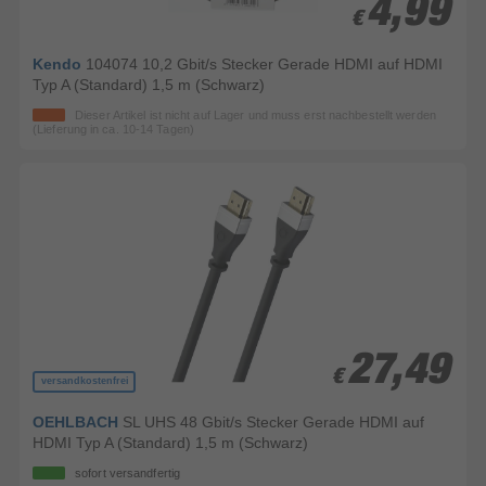
4,99
4,99
€
€
Kendo
104074 10,2 Gbit/s Stecker Gerade HDMI auf HDMI
Typ A (Standard) 1,5 m (Schwarz)
Dieser Artikel ist nicht auf Lager und muss erst nachbestellt werden
(Lieferung in ca. 10-14 Tagen)
27,49
27,49
€
€
versandkostenfrei
OEHLBACH
SL UHS 48 Gbit/s Stecker Gerade HDMI auf
HDMI Typ A (Standard) 1,5 m (Schwarz)
sofort versandfertig