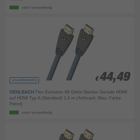
sofort versandfertig
44,49
44,49
€
€
versandkostenfrei
OEHLBACH
Flex Evolution 48 Gbit/s Stecker Gerade HDMI
auf HDMI Typ A (Standard) 1,5 m (Anthrazit, Blau, Farbe
Petrol)
sofort versandfertig