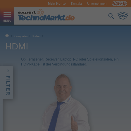
Mein Konto
Kontakt
Unternehmen
Computer
Kabel
HDMI
Ob Fernseher, Receiver, Laptop, PC oder Spielekonsolen, ein
HDMI-Kabel ist der Verbindungsstandard.
FILTER