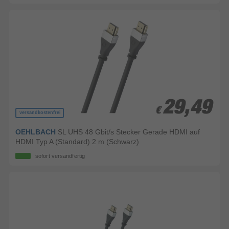
29,49
29,49
€
€
versandkostenfrei
OEHLBACH
SL UHS 48 Gbit/s Stecker Gerade HDMI auf
HDMI Typ A (Standard) 2 m (Schwarz)
sofort versandfertig