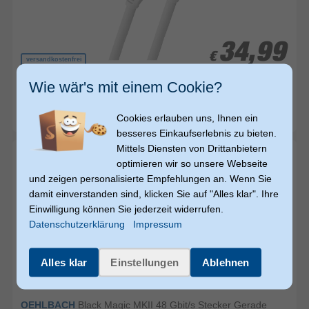
34,99
34,99
€
€
versandkostenfrei
Wie wär's mit einem Cookie?
OEHLBACH
Black Magic MKII 48 Gbit/s Stecker Gerade
HDMI auf HDMI Typ A (Standard) 2 m (Weiß)
(1)
Cookies erlauben uns, Ihnen ein
sofort versandfertig
besseres Einkaufserlebnis zu bieten.
Mittels Diensten von Drittanbietern
optimieren wir so unsere Webseite
und zeigen personalisierte Empfehlungen an. Wenn Sie
damit einverstanden sind, klicken Sie auf "Alles klar". Ihre
Einwilligung können Sie jederzeit widerrufen.
Datenschutzerklärung
Impressum
Alles klar
Einstellungen
Ablehnen
28,99
28,99
€
€
OEHLBACH
Black Magic MKII 48 Gbit/s Stecker Gerade