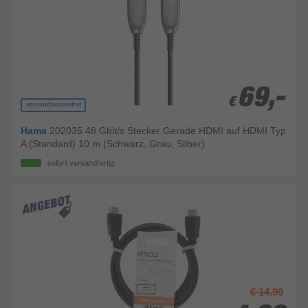
69,-
69,-
€
€
versandkostenfrei
Hama
202035 48 Gbit/s Stecker Gerade HDMI auf HDMI Typ
A (Standard) 10 m (Schwarz, Grau, Silber)
sofort versandfertig
€ 14,99