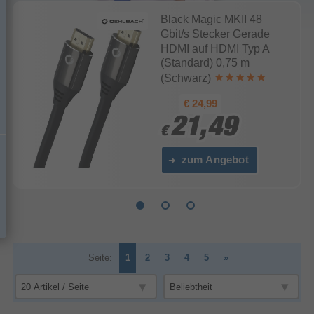
Black Magic MKII 48
Gbit/s Stecker Gerade
HDMI auf HDMI Typ A
(Standard) 0,75 m
(Schwarz)
€ 24,99
21,49
21,49
€
€
zum Angebot
Seite:
1
2
3
4
5
»