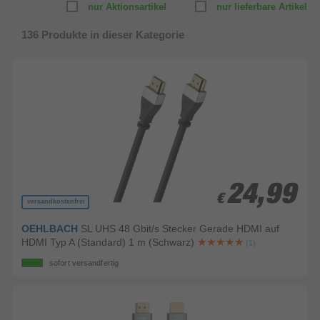
nur Aktionsartikel
nur lieferbare Artikel
136
Produkte in dieser Kategorie
24,99
24,99
€
€
versandkostenfrei
OEHLBACH
SL UHS 48 Gbit/s Stecker Gerade HDMI auf
HDMI Typ A (Standard) 1 m (Schwarz)
(1)
sofort versandfertig