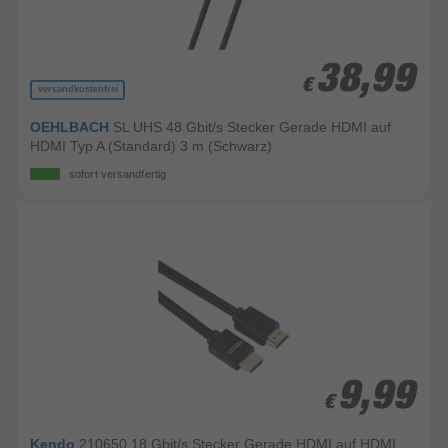
38,99
38,99
€
€
versandkostenfrei
OEHLBACH
SL UHS 48 Gbit/s Stecker Gerade HDMI auf
HDMI Typ A (Standard) 3 m (Schwarz)
sofort versandfertig
9,99
9,99
€
€
Kendo
210650 18 Gbit/s Stecker Gerade HDMI auf HDMI