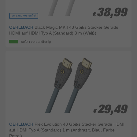
38,99
38,99
€
€
versandkostenfrei
OEHLBACH
Black Magic MKII 48 Gbit/s Stecker Gerade
HDMI auf HDMI Typ A (Standard) 3 m (Weiß)
sofort versandfertig
29,49
29,49
€
€
OEHLBACH
Flex Evolution 48 Gbit/s Stecker Gerade HDMI
auf HDMI Typ A (Standard) 1 m (Anthrazit, Blau, Farbe
Petrol)