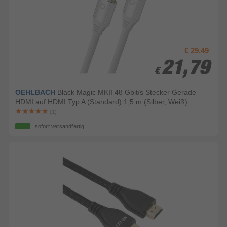
€ 29,49
21,79
21,79
€
€
OEHLBACH
Black Magic MKII 48 Gbit/s Stecker Gerade
HDMI auf HDMI Typ A (Standard) 1,5 m (Silber, Weiß)
(1)
sofort versandfertig