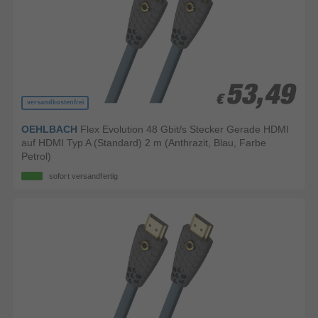
53,49
53,49
€
€
versandkostenfrei
OEHLBACH
Flex Evolution 48 Gbit/s Stecker Gerade HDMI
auf HDMI Typ A (Standard) 2 m (Anthrazit, Blau, Farbe
Petrol)
sofort versandfertig