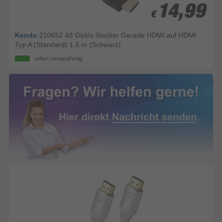
14,99
14,99
€
€
Kendo
210652 48 Gbit/s Stecker Gerade HDMI auf HDMI
Typ A (Standard) 1,5 m (Schwarz)
sofort versandfertig