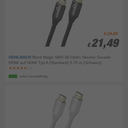
€ 24,99
21,49
21,49
€
€
OEHLBACH
Black Magic MKII 48 Gbit/s Stecker Gerade
HDMI auf HDMI Typ A (Standard) 0,75 m (Schwarz)
(1)
sofort versandfertig