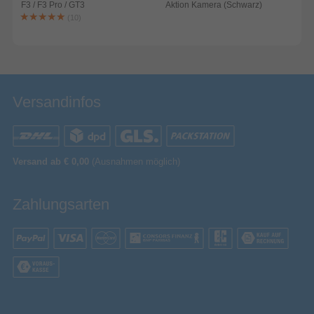
F3 / F3 Pro / GT3
Aktion Kamera (Schwarz)
A
(10)
Versandinfos
Versand ab € 0,00
(Ausnahmen möglich)
Zahlungsarten