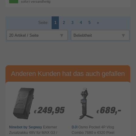
sofort versandfertig
Seite:
1
2
3
4
5
»
Anderen Kunden hat das auch gefallen
249,95
249,95
689,-
689,-
€
€
€
€
Ninebot by Segway
Externer
DJI
Osmo Pocket 4P Vlog
Zusatzakku 48V für MAX G3 /
Combo 7680 x 4320 Pixel