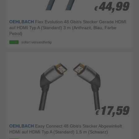
44,99
44,99
€
€
OEHLBACH
Flex Evolution 48 Gbit/s Stecker Gerade HDMI
auf HDMI Typ A (Standard) 3 m (Anthrazit, Blau, Farbe
Petrol)
sofort versandfertig
17,59
17,59
€
€
OEHLBACH
Easy Connect 48 Gbit/s Stecker Abgewinkelt
HDMI auf HDMI Typ A (Standard) 1,5 m (Schwarz)