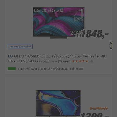
1848,-
1848,-
€
€
versandkostenfrei
LG
OLED77C56LB OLED 195,6 cm (77 Zoll) Fernseher 4K
Ultra HD VESA 300 x 200 mm (Braun)
(4)
sofort versandfertig
(in 2-4 Arbeitstagen bei Ihnen)
€ 1.799,00