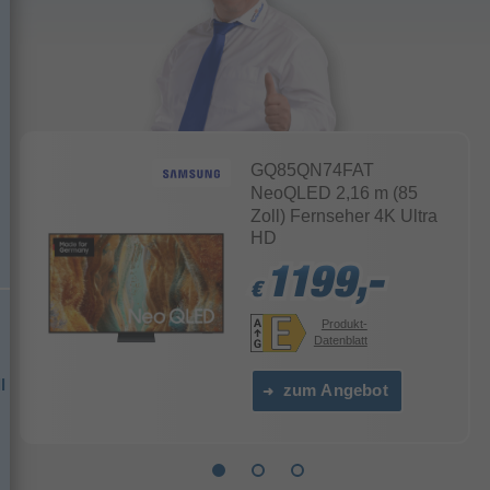
GQ85QN74FAT
NeoQLED 2,16 m (85
Zoll) Fernseher 4K Ultra
HD
1199,-
1199,-
1199,-
€
€
€
Produkt-
Datenblatt
l
zum Angebot