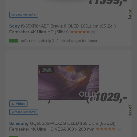
1399,-
1399,-
€
€
versandkostenfrei
Sony
K-65XR84AEP Bravia 8 OLED 165,1 cm (65 Zoll)
Fernseher 4K Ultra HD (Silber)
(8)
sofort versandfertig
(in 2-4 Arbeitstagen bei Ihnen)
1029,-
1029,-
€
€
Video
versandkostenfrei
Samsung
GQ65S85FAEXZG OLED 165,1 cm (65 Zoll)
Fernseher 4K Ultra HD VESA 300 x 200 mm
(2)