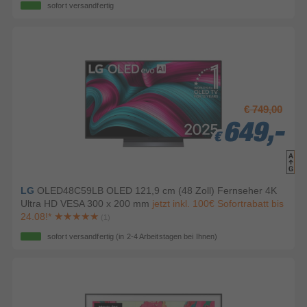
sofort versandfertig
€ 749,00
649,-
649,-
649,-
€
€
€
LG
OLED48C59LB OLED 121,9 cm (48 Zoll) Fernseher 4K
Ultra HD VESA 300 x 200 mm
jetzt inkl. 100€ Sofortrabatt bis
24.08!*
(1)
sofort versandfertig
(in 2-4 Arbeitstagen bei Ihnen)