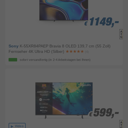
1149,-
1149,-
1149,-
€
€
€
Sony
K-55XR84PAEP Bravia 8 OLED 139,7 cm (55 Zoll)
Fernseher 4K Ultra HD (Silber)
(4)
sofort versandfertig
(in 2-4 Arbeitstagen bei Ihnen)
599,-
599,-
€
€
Video