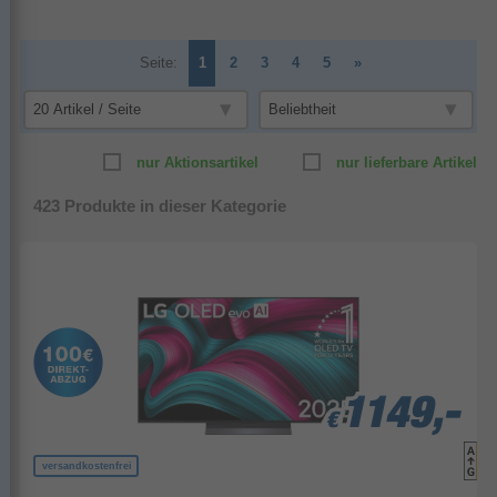
Seite:
1
2
3
4
5
»
nur Aktionsartikel
nur lieferbare Artikel
423
Produkte in dieser Kategorie
1149,-
1149,-
1149,-
€
€
€
versandkostenfrei