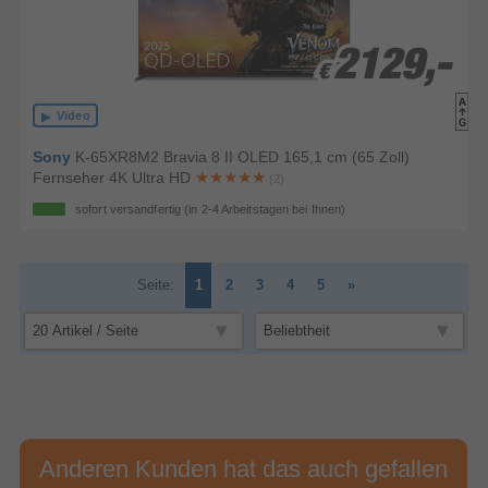
2129,-
2129,-
€
€
Video
Sony
K-65XR8M2 Bravia 8 II OLED 165,1 cm (65 Zoll)
Fernseher 4K Ultra HD
(2)
sofort versandfertig
(in 2-4 Arbeitstagen bei Ihnen)
Seite:
1
2
3
4
5
»
Anderen Kunden hat das auch gefallen