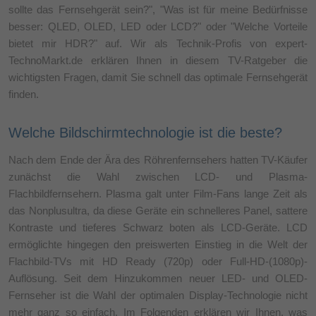
sollte das Fernsehgerät sein?", "Was ist für meine Bedürfnisse
besser: QLED, OLED, LED oder LCD?" oder "Welche Vorteile
bietet mir HDR?" auf. Wir als Technik-Profis von expert-
TechnoMarkt.de erklären Ihnen in diesem TV-Ratgeber die
wichtigsten Fragen, damit Sie schnell das optimale Fernsehgerät
finden.
Welche Bildschirmtechnologie ist die beste?
Nach dem Ende der Ära des Röhrenfernsehers hatten TV-Käufer
zunächst die Wahl zwischen LCD- und Plasma-
Flachbildfernsehern. Plasma galt unter Film-Fans lange Zeit als
das Nonplusultra, da diese Geräte ein schnelleres Panel, sattere
Kontraste und tieferes Schwarz boten als LCD-Geräte. LCD
ermöglichte hingegen den preiswerten Einstieg in die Welt der
Flachbild-TVs mit HD Ready (720p) oder Full-HD-(1080p)-
Auflösung. Seit dem Hinzukommen neuer LED- und OLED-
Fernseher ist die Wahl der optimalen Display-Technologie nicht
mehr ganz so einfach. Im Folgenden erklären wir Ihnen, was