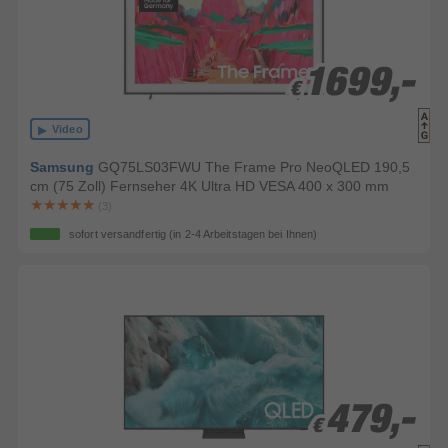
1699,-
1699,-
€
€
Video
Samsung
GQ75LS03FWU The Frame Pro NeoQLED 190,5
cm (75 Zoll) Fernseher 4K Ultra HD VESA 400 x 300 mm
(3)
sofort versandfertig
(in 2-4 Arbeitstagen bei Ihnen)
479,-
479,-
€
€