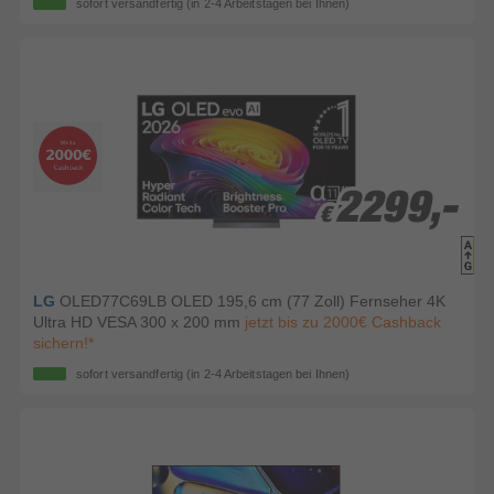
sofort versandfertig
(in 2-4 Arbeitstagen bei Ihnen)
2299,-
2299,-
€
€
LG
OLED77C69LB OLED 195,6 cm (77 Zoll) Fernseher 4K
Ultra HD VESA 300 x 200 mm
jetzt bis zu 2000€ Cashback
sichern!*
sofort versandfertig
(in 2-4 Arbeitstagen bei Ihnen)