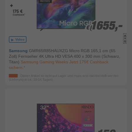
1655,-
1655,-
€
€
Video
Samsung
GMR65R85HAUXZG Micro RGB 165,1 cm (65
Zoll) Fernseher 4K Ultra HD VESA 400 x 300 mm (Schwarz,
Titan)
Samsung Gaming Weeks Jetzt 175€ Cashback
sichern.*
Dieser Artikel ist nicht auf Lager und muss erst nachbestellt werden
(Lieferung in ca. 10-14 Tagen)