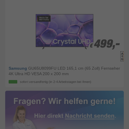
499,-
499,-
€
€
Samsung
GU65U8099FU LED 165,1 cm (65 Zoll) Fernseher
4K Ultra HD VESA 200 x 200 mm
sofort versandfertig
(in 2-4 Arbeitstagen bei Ihnen)