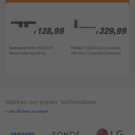
128,99
128,99
329,99
329,99
€
€
€
€
Samsung
WMN-H50EB/XC
Philips
TAB8301/10 Soundbar
Wand Halterung 50 kg
380 W 3.1.2 Kanäle (Schwarz)
B
Marken bei expert TechnoMarkt
» alle Marken anzeigen