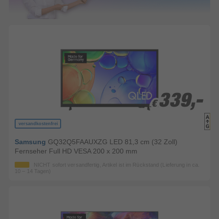
339,-
339,-
€
€
versandkostenfrei
Samsung
GQ32Q5FAAUXZG LED 81,3 cm (32 Zoll)
Fernseher Full HD VESA 200 x 200 mm
NICHT sofort versandfertig, Artikel ist im Rückstand (Lieferung in ca.
10 – 14 Tagen)