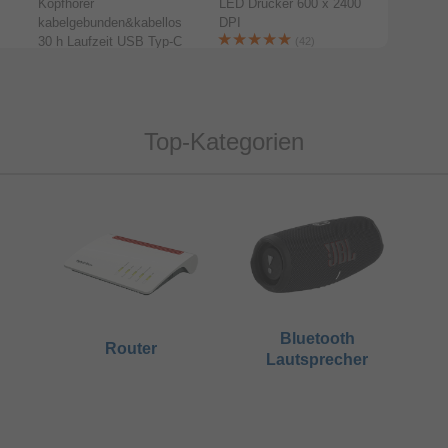
Kopfhörer
LED Drucker 600 x 2400
16,9 cm 
kabelgebunden&kabellos
DPI
Android
30 h Laufzeit USB Typ-C
Kamera 
(42)
(Schwarz)
(Schwar
(3)
Top-Kategorien
Bluetooth
Router
Lautsprecher