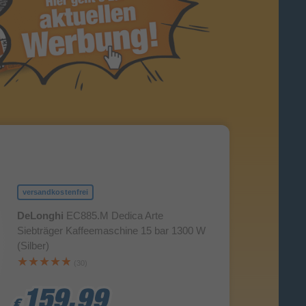
versandkostenfrei
DeLonghi
EC885.M Dedica Arte
Siebträger Kaffeemaschine 15 bar 1300 W
(Silber)
(30)
159,99
159,99
159,99
€
€
€