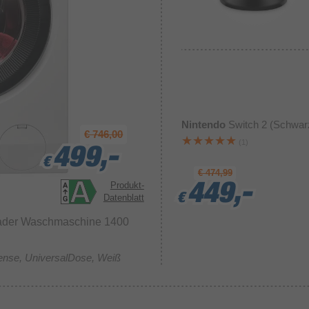
Nintendo
Switch 2 (Schwar
€ 746,00
(1)
499,-
499,-
499,-
€
€
€
€ 474,99
Produkt-
449,-
449,-
449,-
€
€
€
Datenblatt
lader Waschmaschine 1400
ense, UniversalDose, Weiß