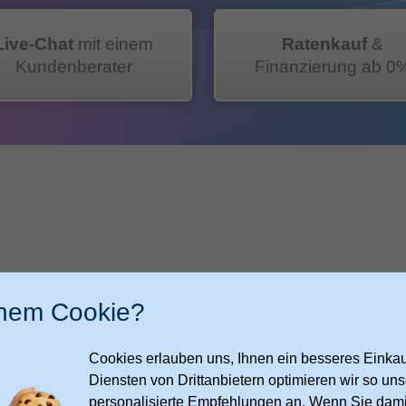
Live-Chat
mit einem
Ratenkauf
&
Kundenberater
Finanzierung ab 0
inem Cookie?
Cookies erlauben uns, Ihnen ein besseres Einkauf
79,99
79,99
79,99
177,-
177,-
177,-
Diensten von Drittanbietern optimieren wir so u
€
€
€
€
€
€
personalisierte Empfehlungen an. Wenn Sie dami