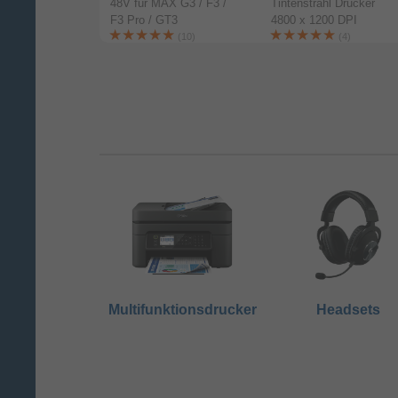
al-Band (2,4
48V für MAX G3 / F3 /
Tintenstrahl Drucker
z)
F3 Pro / GT3
4800 x 1200 DPI
(3)
(10)
(4)
Multifunktionsdrucker
Headsets