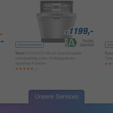
1199,-
1199,-
1199,-
€
€
€
99
-
-
-
Produkt-
Datenblatt
versandkostenfrei
vers
Miele
G7210SCU 60 cm Geschirrspüler
Eps
unterbaufähig Leise 14 Maßgedecke
Tint
aquaStop Funktion
(2)
Unsere Services