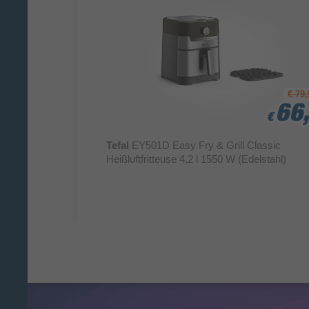
€ 79,
66,
66,
66,
€
€
€
Tefal
EY501D Easy Fry & Grill Classic
Heißluftfritteuse 4,2 l 1550 W (Edelstahl)