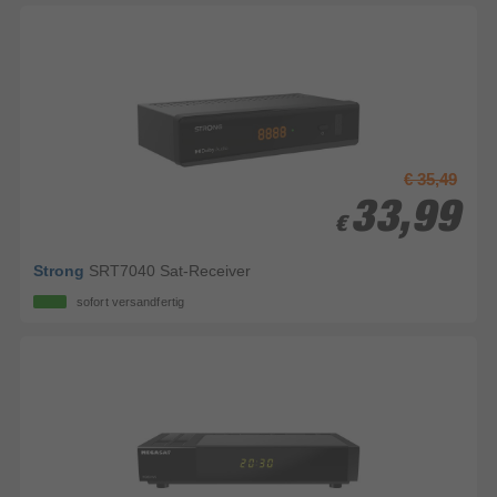
€ 35,49
33,99
33,99
€
€
Strong
SRT7040 Sat-Receiver
sofort versandfertig