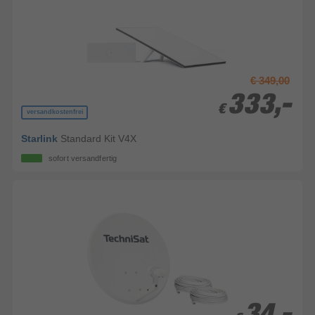
€ 349,00
333,-
333,-
€
€
versandkostenfrei
Starlink
Standard Kit V4X
sofort versandfertig
34,-
34,-