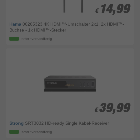
14,99
14,99
€
€
Hama
00205323 4K HDMI™-Umschalter 2x1, 2x HDMI™-
Buchse - 1x HDMI™-Stecker
sofort versandfertig
39,99
39,99
€
€
Strong
SRT3032 HD-ready Single Kabel-Receiver
sofort versandfertig