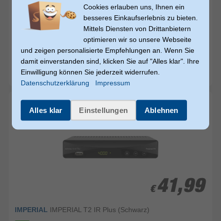
Cookies erlauben uns, Ihnen ein
besseres Einkaufserlebnis zu bieten.
Mittels Diensten von Drittanbietern
55,-
55,-
optimieren wir so unsere Webseite
€
€
und zeigen personalisierte Empfehlungen an. Wenn Sie
damit einverstanden sind, klicken Sie auf "Alles klar". Ihre
TechniSat
HD-S223 Full HD Single Sat-Receiver
Einwilligung können Sie jederzeit widerrufen.
sofort versandfertig
Datenschutzerklärung
Impressum
Alles klar
Einstellungen
Ablehnen
41,99
41,99
€
€
IMPERIAL
IMPERIAL T2 IR Plus (Schwarz)