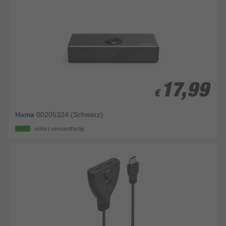
17,99
17,99
€
€
Hama
00205324 (Schwarz)
sofort versandfertig