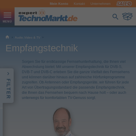
Mein Konto
Kontakt
Unternehmen
Audio,Video & TV
Empfangstechnik
Sorgen Sie für erstklassige Fernsehunterhaltung, die Ihnen viel
Abwechslung bietet: Mit unserer Empfangstechnik für DVB-S,
DVB-T und DVB-C erleben Sie die ganze Vielfalt des Fernsehens
und können darüber hinaus auf zahlreiche Hörfunkprogramme
FILTER
zugreifen. Ob Antennen oder Empfangsgeräte, wir führen für jede
Art von Übertragungsstandard die passende Empfangstechnik,
die Ihnen das Fernsehen bequem nach Hause holt – oder auch
unterwegs für komfortablen TV-Genuss sorgt.