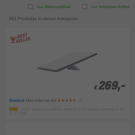
nur Aktionsartikel
nur lieferbare Artikel
651
Produkte in dieser Kategorie
269,-
269,-
€
€
Starlink
Mini Internet Kit
(3)
NICHT sofort versandfertig, Artikel ist im Rückstand (Lieferung bis ca.
31.12.2026)