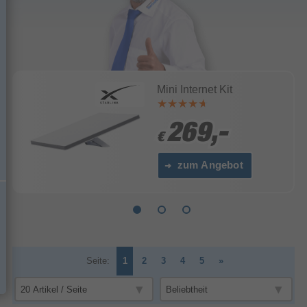
Mini Internet Kit
269,-
269,-
€
€
zum Angebot
Seite:
1
2
3
4
5
»