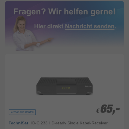
65,-
65,-
€
€
versandkostenfrei
TechniSat
HD-C 233 HD-ready Single Kabel-Receiver