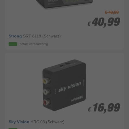
€ 49,99
40,99
40,99
€
€
Strong
SRT 8119 (Schwarz)
sofort versandfertig
16,99
16,99
€
€
Sky Vision
HRC 03 (Schwarz)