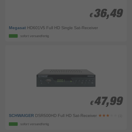
36,49
36,49
€
€
Megasat
HD601V5 Full HD Single Sat-Receiver
sofort versandfertig
47,99
47,99
€
€
SCHWAIGER
DSR500HD Full HD Sat-Receiver
(1)
sofort versandfertig