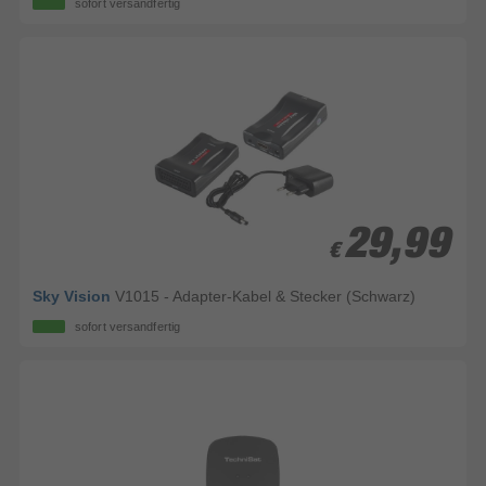
sofort versandfertig
29,99
29,99
€
€
Sky Vision
V1015 - Adapter-Kabel & Stecker (Schwarz)
sofort versandfertig