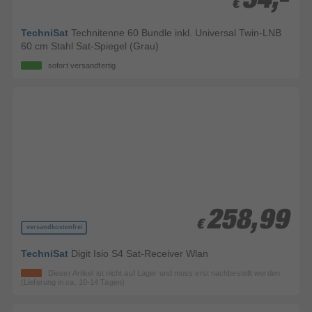
€
€
TechniSat
Technitenne 60 Bundle inkl. Universal Twin-LNB
60 cm Stahl Sat-Spiegel (Grau)
sofort versandfertig
258,99
258,99
€
€
versandkostenfrei
TechniSat
Digit Isio S4 Sat-Receiver Wlan
Dieser Artikel ist nicht auf Lager und muss erst nachbestellt werden
(Lieferung in ca. 10-14 Tagen)