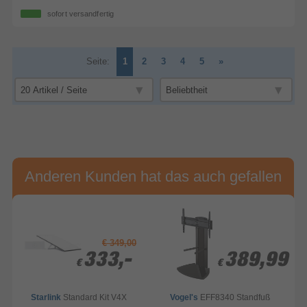
sofort versandfertig
Seite:
1
2
3
4
5
»
Anderen Kunden hat das auch gefallen
€ 349,00
9
9
333,-
333,-
389,99
389,99
€
€
€
€
Starlink
Standard Kit V4X
Vogel's
EFF8340 Standfuß