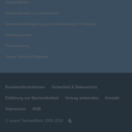
Versandinfos
Informationen zu Lieferzeiten
Garantieverlängerung und Geräteschutz Premium
Zahlungsarten
Finanzierung
Unser Technik-Ratgeber
Kundeninformationen
Sicherheit & Datenschutz
Erklärung zur Barrierefreiheit
Vertrag widerrufen
Kontakt
Impressum
AGB
© expert TechnoMarkt 2008–2026