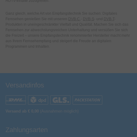
HDTV-Inhalte zuzugreifen.
Ganz gleich, welche Art von Empfangstechnik Sie suchen: Digitales
Fernsehen genießen Sie mit unseren
DVB-C
,-
DVB-S
- und
DVB-T
-
Produkten in uneingeschränkter Vielfalt und Qualität. Machen Sie sich das
Fernsehen zur abwechslungsreichen Unterhaltung und versüßen Sie sich
die Freizeit – unsere Empfangstechnik renommierter Hersteller macht mehr
aus Ihrem Fernsehempfang und steigert die Freude an digitalen
Programmen und Inhalten.
Versandinfos
Versand ab € 0,00
(Ausnahmen möglich)
Zahlungsarten