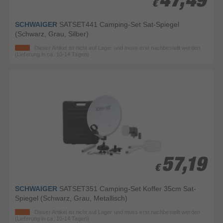
47,49
47,49
€
€
SCHWAIGER
SATSET441 Camping-Set Sat-Spiegel
(Schwarz, Grau, Silber)
Dieser Artikel ist nicht auf Lager und muss erst nachbestellt werden
(Lieferung in ca. 10-14 Tagen)
57,19
57,19
€
€
SCHWAIGER
SATSET351 Camping-Set Koffer 35cm Sat-
Spiegel (Schwarz, Grau, Metallisch)
Dieser Artikel ist nicht auf Lager und muss erst nachbestellt werden
(Lieferung in ca. 10-14 Tagen)