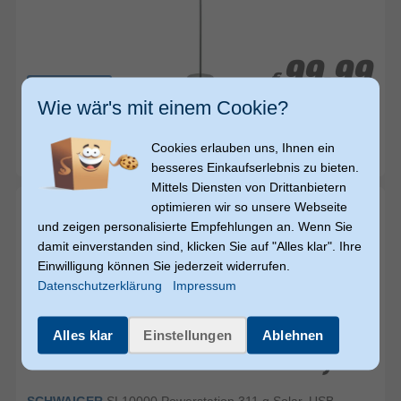
99,99
99,99
€
€
versandkostenfrei
Wie wär's mit einem Cookie?
SCHWAIGER
Außenstehlampe LED Warmweiß (3000K)
Warmes Komfortlicht Batterie/Akku
Cookies erlauben uns, Ihnen ein
sofort versandfertig
besseres Einkaufserlebnis zu bieten.
Mittels Diensten von Drittanbietern
optimieren wir so unsere Webseite
und zeigen personalisierte Empfehlungen an. Wenn Sie
damit einverstanden sind, klicken Sie auf "Alles klar". Ihre
Einwilligung können Sie jederzeit widerrufen.
Datenschutzerklärung
Impressum
Alles klar
Einstellungen
Ablehnen
27,49
27,49
€
€