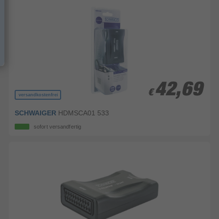
42,69
42,69
€
€
versandkostenfrei
SCHWAIGER
HDMSCA01 533
sofort versandfertig