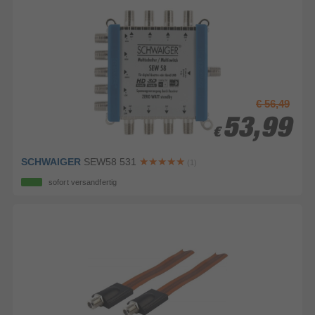
€ 56,49
53,99
53,99
€
€
SCHWAIGER
SEW58 531
(1)
sofort versandfertig