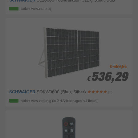
SCHWAIGER
SL10000 Powerstation 311 g Solar, USB
sofort versandfertig
€ 559,61
536,29
536,29
€
€
SCHWAIGER
SOKW0600 (Blau, Silber)
(3)
sofort versandfertig
(in 2-4 Arbeitstagen bei Ihnen)