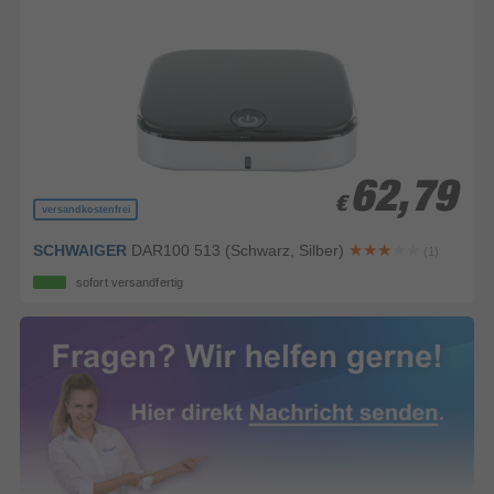
62,79
62,79
€
€
versandkostenfrei
SCHWAIGER
DAR100 513 (Schwarz, Silber)
(1)
sofort versandfertig