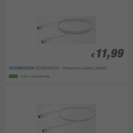
11,99
11,99
€
€
SCHWAIGER
KDSKI30532 - Antennen-Kabel (Weiß)
sofort versandfertig