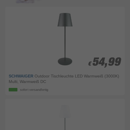
54,99
54,99
€
€
SCHWAIGER
Outdoor Tischleuchte LED Warmweiß (3000K)
Multi, Warmweiß DC
sofort versandfertig