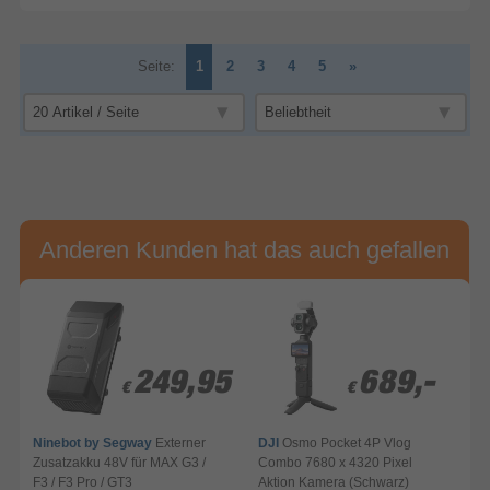
Seite:
1
2
3
4
5
»
Anderen Kunden hat das auch gefallen
249,95
249,95
689,-
689,-
€
€
€
€
Ninebot by Segway
Externer
DJI
Osmo Pocket 4P Vlog
Zusatzakku 48V für MAX G3 /
Combo 7680 x 4320 Pixel
F3 / F3 Pro / GT3
Aktion Kamera (Schwarz)
A