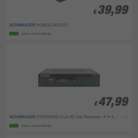
39,99
39,99
€
€
SCHWAIGER
HDMSCA02533
sofort versandfertig
47,99
47,99
€
€
SCHWAIGER
DSR500HD Full HD Sat-Receiver
(1)
sofort versandfertig