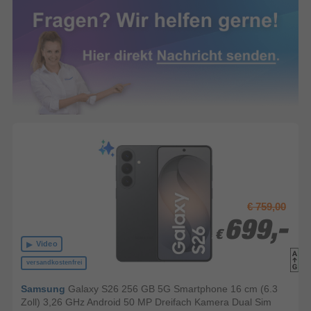
€ 759,00
699,-
699,-
€
€
Video
versandkostenfrei
Samsung
Galaxy S26 256 GB 5G Smartphone 16 cm (6.3
Zoll) 3,26 GHz Android 50 MP Dreifach Kamera Dual Sim