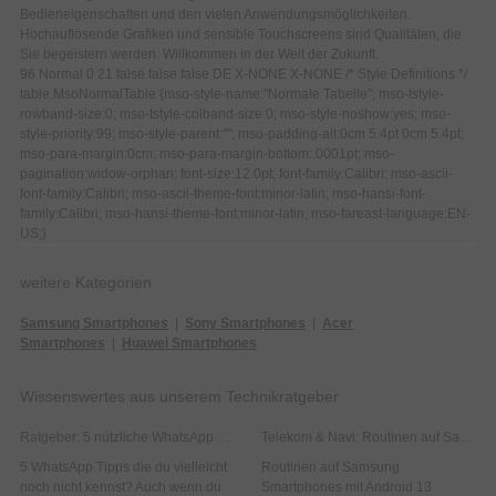
Bedieneigenschaften und den vielen Anwendungsmöglichkeiten.
Hochauflösende Grafiken und sensible Touchscreens sind Qualitäten, die
Sie begeistern werden. Willkommen in der Welt der Zukunft.
96 Normal 0 21 false false false DE X-NONE X-NONE /* Style Definitions */
table.MsoNormalTable {mso-style-name:"Normale Tabelle"; mso-tstyle-
rowband-size:0; mso-tstyle-colband-size:0; mso-style-noshow:yes; mso-
style-priority:99; mso-style-parent:""; mso-padding-alt:0cm 5.4pt 0cm 5.4pt;
mso-para-margin:0cm; mso-para-margin-bottom:.0001pt; mso-
pagination:widow-orphan; font-size:12.0pt; font-family:Calibri; mso-ascii-
font-family:Calibri; mso-ascii-theme-font:minor-latin; mso-hansi-font-
family:Calibri; mso-hansi-theme-font:minor-latin; mso-fareast-language:EN-
US;}
weitere Kategorien
Samsung Smartphones
|
Sony Smartphones
|
Acer
Smartphones
|
Huawei Smartphones
Wissenswertes aus unserem Technikratgeber
Ratgeber: 5 nützliche WhatsApp Tipps!
Telekom & Navi: Routinen auf Samsung Smartphones mit Android 13
5 WhatsApp Tipps die du vielleicht
Routinen auf Samsung
noch nicht kennst? Auch wenn du
Smartphones mit Android 13