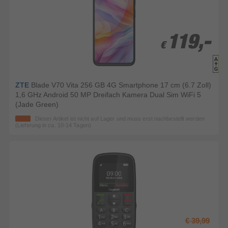
119,-
119,-
€
€
ZTE
Blade V70 Vita 256 GB 4G Smartphone 17 cm (6.7 Zoll)
1,6 GHz Android 50 MP Dreifach Kamera Dual Sim WiFi 5
(Jade Green)
Dieser Artikel ist nicht auf Lager und muss erst nachbestellt werden
(Lieferung in ca. 10-14 Tagen)
€ 39,99