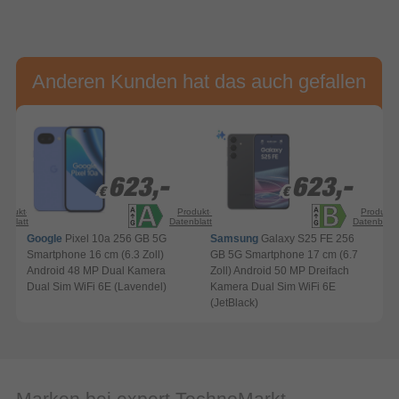
Anderen Kunden hat das auch gefallen
623,-
623,-
623,-
623,-
€
€
€
€
rodukt-
Produkt-
Produkt-
enblatt
Datenblatt
Datenblatt
Google
Pixel 10a 256 GB 5G
Samsung
Galaxy S25 FE 256
Smartphone 16 cm (6.3 Zoll)
GB 5G Smartphone 17 cm (6.7
Android 48 MP Dual Kamera
Zoll) Android 50 MP Dreifach
(
Dual Sim WiFi 6E (Lavendel)
Kamera Dual Sim WiFi 6E
(JetBlack)
W
Marken bei expert TechnoMarkt