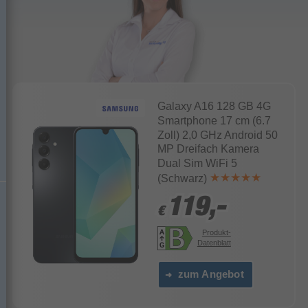
Galaxy A16 128 GB 4G
Smartphone 17 cm (6.7
Zoll) 2,0 GHz Android 50
MP Dreifach Kamera
P
Dual Sim WiFi 5
(Schwarz)
119,-
119,-
€
€
Produkt-
Datenblatt
zum Angebot