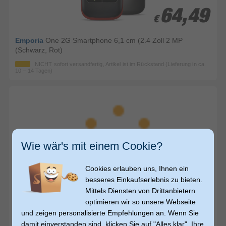
64,49
64,49
€
€
Emporia
One 2G Smartphone 6,1 cm (2.4 Zoll 2 MP
(Schwarz, Rot)
NICHT sofort versandfertig, Artikel ist im Rückstand (Lieferung in ca.
10 – 14 Tagen)
Wie wär's mit einem Cookie?
Cookies erlauben uns, Ihnen ein
99,99
99,99
besseres Einkaufserlebnis zu bieten.
€
€
versandkostenfrei
Mittels Diensten von Drittanbietern
optimieren wir so unsere Webseite
Emporia
Pure V76 4G Smartphone 5,87 cm (2.31 Zoll) 2 MP
und zeigen personalisierte Empfehlungen an. Wenn Sie
Single SIM (Schwarz)
damit einverstanden sind, klicken Sie auf "Alles klar". Ihre