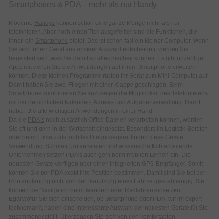
Smartphones & PDA – mehr als nur Handy
Moderne
Handys
können schon eine ganze Menge mehr als nur
telefonieren. Aber noch einen Tick ausgefeilter sind die Funktionen, die
Ihnen ein
Smartphone
bietet. Das ist schon fast ein kleiner Computer. Wenn
Sie sich für ein Gerät aus unserer Auswahl entscheiden, werden Sie
begeistert sein, was Sie damit so alles machen können. Es gibt unzählige
Apps mit denen Sie die Anwendungen auf ihrem Smartphone erweitern
können. Diese kleinen Programme rüsten Ihr Gerät zum Mini-Computer auf.
Damit haben Sie zwei Fliegen mit einer Klappe geschlagen. Beim
Smartphone kombinieren Sie sozusagen die Möglichkeit des Telefonierens
mit der persönlichen Kalender-, Adress- und Aufgabenverwaltung. Damit
haben Sie alle wichtigen Anwendungen in einer Hand.
Da die
PDA‘s
noch zusätzlich Office-Dateien verarbeiten können, werden
Sie oft und gern in der Wirtschaft eingesetzt. Besonders im Logistik-Bereich
oder beim Einsatz als mobiles Diagnosegerät finden diese Geräte
Verwendung. Schulen, Universitäten und wissenschaftlich arbeitende
Unternehmen setzen PDA’s auch gern beim mobilen Lernen ein. Die
neuesten Geräte verfügen über einen integrierten GPS-Empfänger. Somit
können Sie per PDA exakt Ihre Position bestimmen. Damit sind Sie bei der
Routenplanung nicht von der Benutzung eines Fahrzeuges abhängig. Sie
können die Navigation beim Wandern oder Radfahren einsetzen.
Egal wofür Sie sich entscheiden, ob Smartphone oder PDA, wir im expert-
technomarkt, haben eine interessante Auswahl der neuesten Geräte für Sie
zusammengestellt. Überzeugen Sie sich von den komfortablen