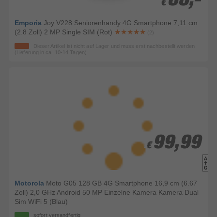
€
€
Emporia
Joy V228 Seniorenhandy 4G Smartphone 7,11 cm
(2.8 Zoll) 2 MP Single SIM (Rot)
(2)
Dieser Artikel ist nicht auf Lager und muss erst nachbestellt werden
(Lieferung in ca. 10-14 Tagen)
99,99
99,99
€
€
Motorola
Moto G05 128 GB 4G Smartphone 16,9 cm (6.67
Zoll) 2,0 GHz Android 50 MP Einzelne Kamera Kamera Dual
Sim WiFi 5 (Blau)
sofort versandfertig