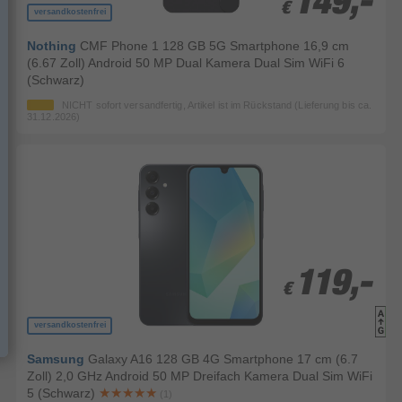
149,-
149,-
€
€
versandkostenfrei
Nothing
CMF Phone 1 128 GB 5G Smartphone 16,9 cm
(6.67 Zoll) Android 50 MP Dual Kamera Dual Sim WiFi 6
(Schwarz)
NICHT sofort versandfertig, Artikel ist im Rückstand (Lieferung bis ca.
31.12.2026)
119,-
119,-
€
€
versandkostenfrei
Samsung
Galaxy A16 128 GB 4G Smartphone 17 cm (6.7
Zoll) 2,0 GHz Android 50 MP Dreifach Kamera Dual Sim WiFi
5 (Schwarz)
(1)