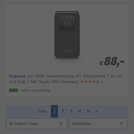
88,-
88,-
€
€
Emporia
Joy V228 Seniorenhandy 4G Smartphone 7,11 cm
(2.8 Zoll) 2 MP Single SIM (Schwarz)
(1)
sofort versandfertig
Seite:
1
2
3
4
5
»