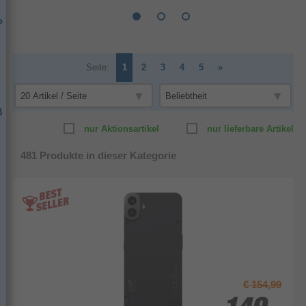
P
Seite:
1
2
3
4
5
»
B
nur Aktionsartikel
nur lieferbare Artikel
481
Produkte in dieser Kategorie
€ 154,99