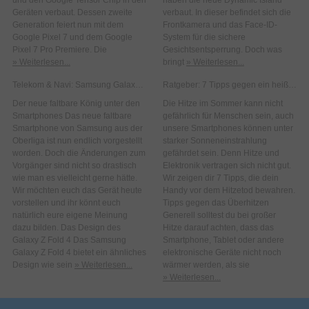
und den Google Tensor Chip in den
haben die neue Dynamic Island
Geräten verbaut. Dessen zweite
verbaut. In dieser befindet sich die
Generation feiert nun mit dem
Frontkamera und das Face-ID-
Google Pixel 7 und dem Google
System für die sichere
Pixel 7 Pro Premiere. Die
Gesichtsentsperrung. Doch was
» Weiterlesen...
bringt
» Weiterlesen...
Telekom & Navi: Samsung Galaxy Z Fold 4
Ratgeber: 7 Tipps gegen ein heißes Smartphone im Sommer
Der neue faltbare König unter den
Die Hitze im Sommer kann nicht
Smartphones Das neue faltbare
gefährlich für Menschen sein, auch
Smartphone von Samsung aus der
unsere Smartphones können unter
Oberliga ist nun endlich vorgestellt
starker Sonneneinstrahlung
worden. Doch die Änderungen zum
gefährdet sein. Denn Hitze und
Vorgänger sind nicht so drastisch
Elektronik vertragen sich nicht gut.
wie man es vielleicht gerne hätte.
Wir zeigen dir 7 Tipps, die dein
Wir möchten euch das Gerät heute
Handy vor dem Hitzetod bewahren.
vorstellen und ihr könnt euch
Tipps gegen das Überhitzen
natürlich eure eigene Meinung
Generell solltest du bei großer
dazu bilden. Das Design des
Hitze darauf achten, dass das
Galaxy Z Fold 4 Das Samsung
Smartphone, Tablet oder andere
Galaxy Z Fold 4 bietet ein ähnliches
elektronische Geräte nicht noch
Design wie sein
» Weiterlesen...
wärmer werden, als sie
» Weiterlesen...