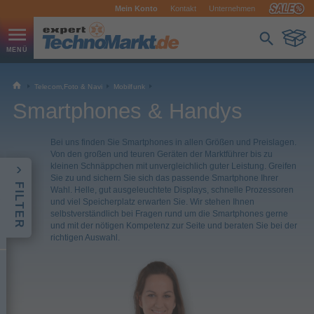
Mein Konto
Kontakt
Unternehmen
Telecom,Foto & Navi
Mobilfunk
Smartphones & Handys
Bei uns finden Sie Smartphones in allen Größen und Preislagen.
Von den großen und teuren Geräten der Marktführer bis zu
kleinen Schnäppchen mit unvergleichlich guter Leistung. Greifen
Sie zu und sichern Sie sich das passende Smartphone Ihrer
FILTER
Wahl. Helle, gut ausgeleuchtete Displays, schnelle Prozessoren
und viel Speicherplatz erwarten Sie. Wir stehen Ihnen
selbstverständlich bei Fragen rund um die Smartphones gerne
und mit der nötigen Kompetenz zur Seite und beraten Sie bei der
richtigen Auswahl.