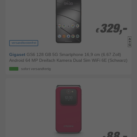
329,-
329,-
€
€
versandkostenfrei
Gigaset
GS6 128 GB 5G Smartphone 16,9 cm (6.67 Zoll)
Android 64 MP Dreifach Kamera Dual Sim WiFi 6E (Schwarz)
sofort versandfertig
88,-
88,-