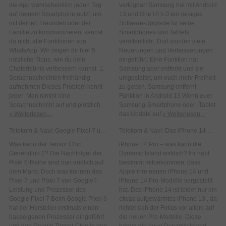
die App wahrscheinlich jeden Tag
verfügbar! Samsung hat mit Android
auf deinem Smartphone nutzt, um
13 und One UI 5.0 ein riesiges
mit deinen Freunden oder der
Software-Upgrade für seine
Familie zu kommunizieren, kennst
Smartphones und Tablets
du nicht alle Funktionen von
veröffentlicht. Dort wurden viele
WhatsApp. Wir zeigen dir hier 5
Neuerungen und Verbesserungen
nützliche Tipps, wie du dein
eingeführt. Eine Funktion hat
Chaterlebnis verbessern kannst. 1.
Samsung aber entfernt und sie
Sprachnachrichten freihändig
umgestaltet, um euch mehr Freiheit
aufnehmen Dieses Problem kennt
zu geben. Samsung entfernt
jeder: Man nimmt eine
Funktion in Android 13 Wenn euer
Sprachnachricht auf und plötzlich
Samsung-Smartphone oder -Tablet
» Weiterlesen...
das Update auf
» Weiterlesen...
Telekom & Navi: Google Pixel 7 und Pixel 7 Pro
Telekom & Navi: Das iPhone 14 Pro und Pro Max!
Was kann der Tensor Chip
iPhone 14 Pro – was kann die
Generation 2? Die Nachfolger der
Dynamic Island wirklich? Ihr habt
Pixel 6-Reihe sind nun endlich auf
bestimmt mitbekommen, dass
dem Markt. Doch was können das
Apple ihre neuen iPhone 14 und
Pixel 7 und Pixel 7 von Google?
iPhone 14 Pro-Modelle vorgestellt
Leistung und Prozessor des
hat. Das iPhone 14 ist leider nur ein
Google Pixel 7 Beim Google Pixel 6
etwas aufgewärmtes iPhone 13 , da
hat der Hersteller erstmals einen
richtet sich der Fokus vor allem auf
hauseigenen Prozessor eingeführt
die neuen Pro-Modelle. Diese