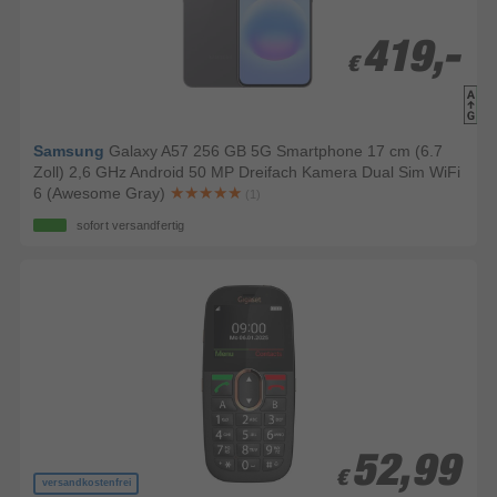
419,-
419,-
€
€
Samsung
Galaxy A57 256 GB 5G Smartphone 17 cm (6.7
Zoll) 2,6 GHz Android 50 MP Dreifach Kamera Dual Sim WiFi
6 (Awesome Gray)
(1)
sofort versandfertig
52,99
52,99
€
€
versandkostenfrei