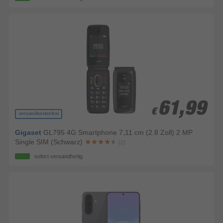
61,99
61,99
€
€
versandkostenfrei
Gigaset
GL795 4G Smartphone 7,11 cm (2.8 Zoll) 2 MP
Single SIM (Schwarz)
(2)
sofort versandfertig