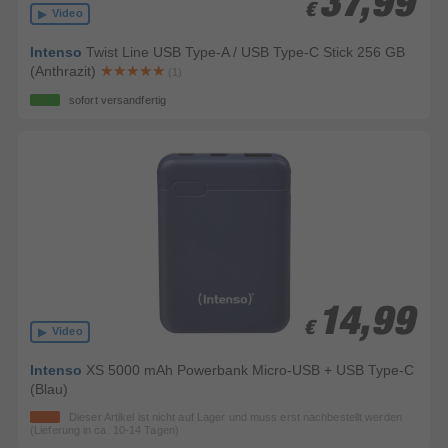
37,99
37,99
€
€
Video
Intenso
Twist Line USB Type-A / USB Type-C Stick 256 GB
(Anthrazit)
(1)
sofort versandfertig
14,99
14,99
€
€
Video
Intenso
XS 5000 mAh Powerbank Micro-USB + USB Type-C
(Blau)
Dieser Artikel ist nicht auf Lager und muss erst nachbestellt werden
(Lieferung in ca. 10-14 Tagen)