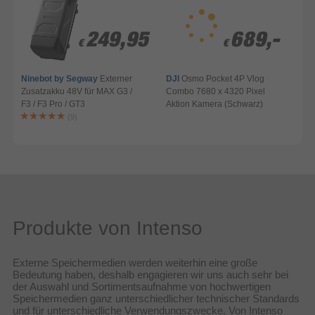
249,95
249,95
689,-
689,-
€
€
€
€
Ninebot by Segway
Externer
DJI
Osmo Pocket 4P Vlog
Zusatzakku 48V für MAX G3 /
Combo 7680 x 4320 Pixel
F3 / F3 Pro / GT3
Aktion Kamera (Schwarz)
A
(9)
Produkte von Intenso
Externe Speichermedien werden weiterhin eine große
Bedeutung haben, deshalb engagieren wir uns auch sehr bei
der Auswahl und Sortimentsaufnahme von hochwertigen
Speichermedien ganz unterschiedlicher technischer Standards
und für unterschiedliche Verwendungszwecke. Von Intenso