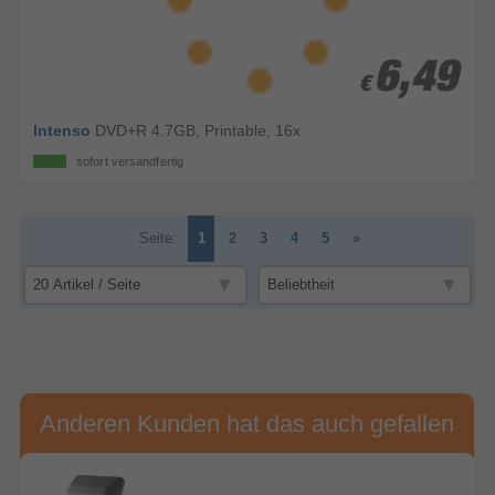
6,49
6,49
€
€
Intenso
DVD+R 4.7GB, Printable, 16x
sofort versandfertig
Seite:
1
2
3
4
5
»
Anderen Kunden hat das auch gefallen