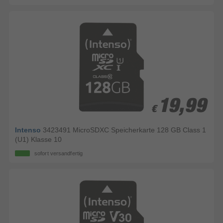
19,99
19,99
€
€
Intenso
3423491 MicroSDXC Speicherkarte 128 GB Class 1
(U1) Klasse 10
sofort versandfertig