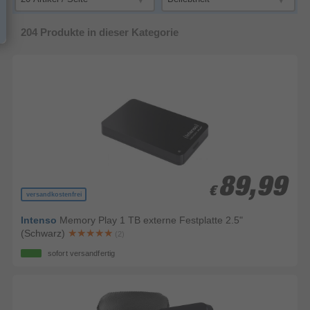
204
Produkte in dieser Kategorie
89,99
89,99
€
€
versandkostenfrei
Intenso
Memory Play 1 TB externe Festplatte 2.5"
(Schwarz)
(2)
sofort versandfertig