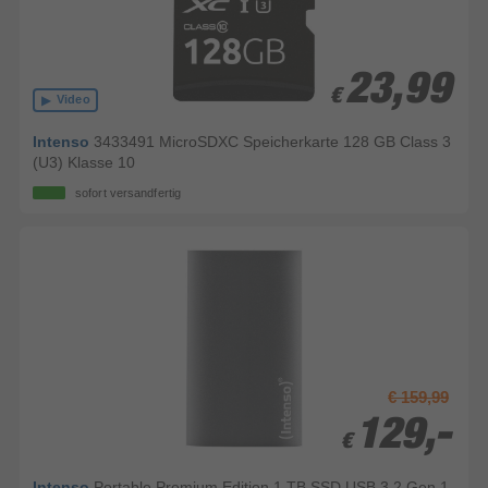
23,99
23,99
€
€
Video
Intenso
3433491 MicroSDXC Speicherkarte 128 GB Class 3
(U3) Klasse 10
sofort versandfertig
€ 159,99
129,-
129,-
€
€
Intenso
Portable Premium Edition 1 TB SSD USB 3.2 Gen 1