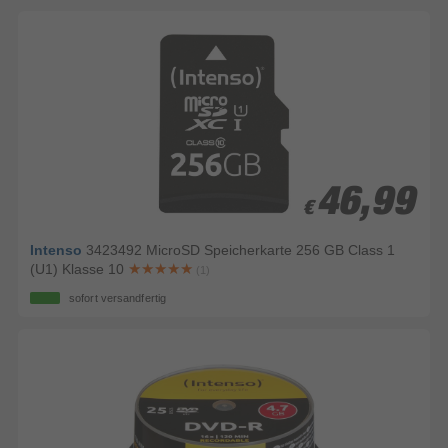
46,99
46,99
€
€
Intenso
3423492 MicroSD Speicherkarte 256 GB Class 1
(U1) Klasse 10
(1)
sofort versandfertig