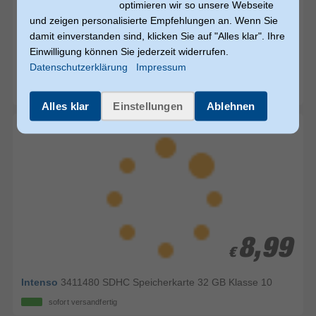
optimieren wir so unsere Webseite
und zeigen personalisierte Empfehlungen an. Wenn Sie
5,49
5,49
damit einverstanden sind, klicken Sie auf "Alles klar". Ihre
€
€
Einwilligung können Sie jederzeit widerrufen.
Datenschutzerklärung
Impressum
Intenso
3411460 SDHC Speicherkarte 8 GB Klasse 10
sofort versandfertig
Alles klar
Einstellungen
Ablehnen
8,99
8,99
€
€
Intenso
3411480 SDHC Speicherkarte 32 GB Klasse 10
sofort versandfertig