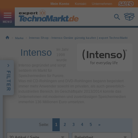
Mein Konto
Kontakt
Unternehmen
Intenso Shop - Intenso Geräte günstig kaufen | expert TechnoMarkt
Marke
Intenso
Im Jahr
1998
wurde
Intenso gegründet und sorgt
seitdem im Markt für
FILTER
Speichermedien für Furore.
Was mit CD-Rohlingen und DVD-Rohlingen begann begeistert
immer mehr Anwender sowohl im privaten, als auch gewerblich-
industriellen Bereich. Im Geschäftsjahr 2013/2014 konnte das
Unternehmen mit modernen und zuverlässigen Speichermedien
immerhin 136 Millionen Euro umsetzen.
Seite:
1
2
3
4
5
»