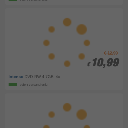
€ 12,99
10,99
10,99
€
€
Intenso
DVD-RW 4.7GB, 4x
sofort versandfertig