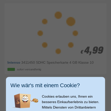
4,99
4,99
€
€
Intenso
3411450 SDHC Speicherkarte 4 GB Klasse 10
sofort versandfertig
Wie wär's mit einem Cookie?
Cookies erlauben uns, Ihnen ein
besseres Einkaufserlebnis zu bieten.
Mittels Diensten von Drittanbietern