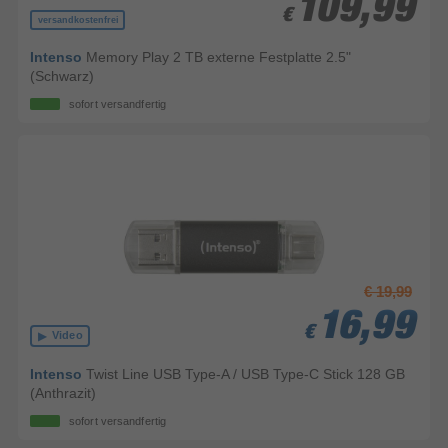
109,99
109,99
€
€
versandkostenfrei
Intenso
Memory Play 2 TB externe Festplatte 2.5"
(Schwarz)
sofort versandfertig
€ 19,99
16,99
16,99
16,99
€
€
€
Video
Intenso
Twist Line USB Type-A / USB Type-C Stick 128 GB
(Anthrazit)
sofort versandfertig