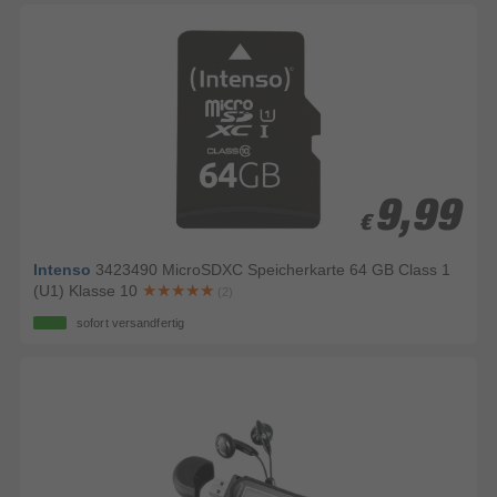
9,99
9,99
€
€
Intenso
3423490 MicroSDXC Speicherkarte 64 GB Class 1
(U1) Klasse 10
(2)
sofort versandfertig