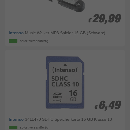
29,99
29,99
€
€
Intenso
Music Walker MP3 Spieler 16 GB (Schwarz)
sofort versandfertig
6,49
6,49
€
€
Intenso
3411470 SDHC Speicherkarte 16 GB Klasse 10
sofort versandfertig