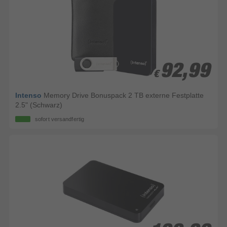
92,99
92,99
€
€
Intenso
Memory Drive Bonuspack 2 TB externe Festplatte
2.5" (Schwarz)
sofort versandfertig