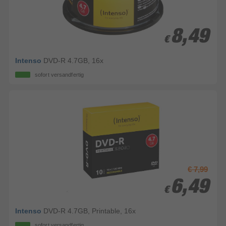
8,49
8,49
€
€
Intenso
DVD-R 4.7GB, 16x
sofort versandfertig
€ 7,99
6,49
6,49
€
€
Intenso
DVD-R 4.7GB, Printable, 16x
sofort versandfertig