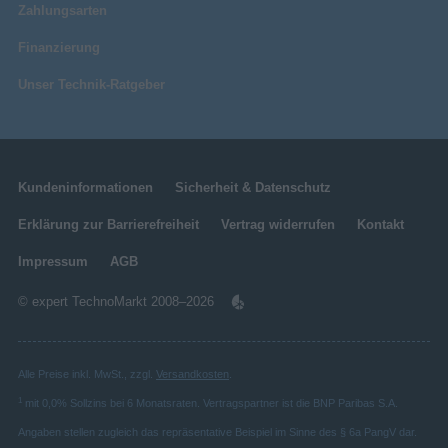
Zahlungsarten
Finanzierung
Unser Technik-Ratgeber
Kundeninformationen
Sicherheit & Datenschutz
Erklärung zur Barrierefreiheit
Vertrag widerrufen
Kontakt
Impressum
AGB
© expert TechnoMarkt 2008–2026
Alle Preise inkl. MwSt., zzgl.
Versandkosten
.
1
mit 0,0% Sollzins bei 6 Monatsraten. Vertragspartner ist die BNP Paribas S.A.
Angaben stellen zugleich das repräsentative Beispiel im Sinne des § 6a PangV dar.