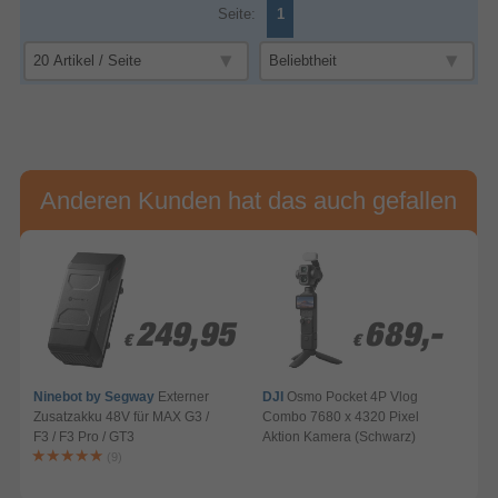
Seite:
1
Anderen Kunden hat das auch gefallen
249,95
249,95
689,-
689,-
€
€
€
€
Ninebot by Segway
Externer
DJI
Osmo Pocket 4P Vlog
Zusatzakku 48V für MAX G3 /
Combo 7680 x 4320 Pixel
F3 / F3 Pro / GT3
Aktion Kamera (Schwarz)
A
(9)