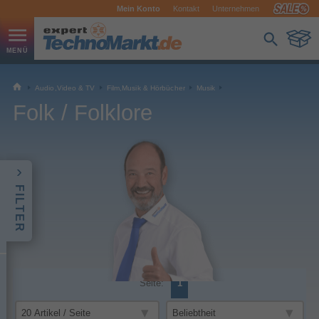
Mein Konto
Kontakt
Unternehmen
Audio,Video & TV
Film,Musik & Hörbücher
Musik
Folk / Folklore
FILTER
Seite:
1