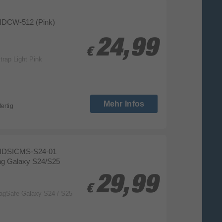
IDCW-512 (Pink)
24,99
24,99
€
€
trap Light Pink
Mehr Infos
fertig
IDSICMS-S24-01
ng Galaxy S24/S25
29,99
29,99
€
€
agSafe Galaxy S24 / S25