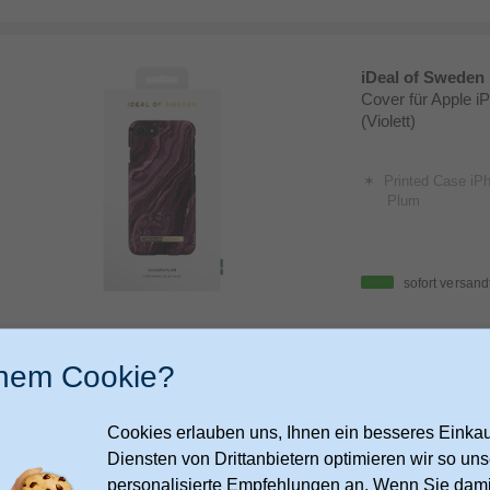
iDeal of Sweden
Cover für Apple i
(Violett)
Printed Case iP
Plum
sofort versand
inem Cookie?
iDeal of Sweden
Cookies erlauben uns, Ihnen ein besseres Einkauf
Diensten von Drittanbietern optimieren wir so u
Chain Strap Gol
personalisierte Empfehlungen an. Wenn Sie dami