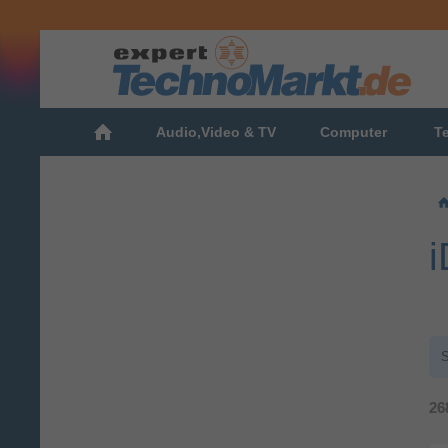
Audio,Video & TV
Computer
T
i
S
26