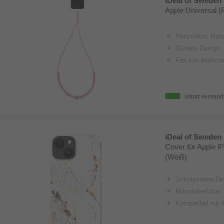
iDeal of Sweden
Apple Universal (
Recyceltes Mater
Dünnes Design
Frei von tierisch
sofort versand
iDeal of Sweden
Cover für Apple i
(Weiß)
Schützendes Design mit erhöhten Ka
Mikrofaserfutter
Kompatibel mit IDEAL