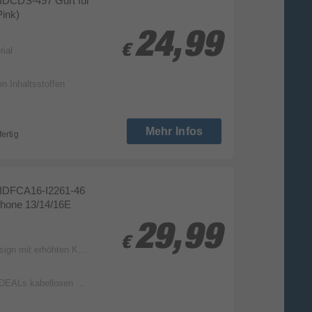
IDCDS-497 Gurt für
Pink)
24,99
24,99
€
€
ial
en Inhaltsstoffen
Mehr Infos
fertig
IDFCA16-I2261-46
Phone 13/14/16E
29,99
29,99
€
€
nten zum Schutz von Kamera und Bildschirm
s kabellosen Ladegeräten