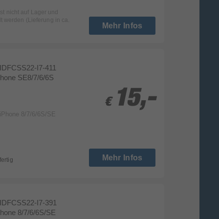
ist nicht auf Lager und
t werden (Lieferung in ca.
Mehr Infos
IDFCSS22-I7-411
Phone SE8/7/6/6S
15,-
15,-
€
€
iPhone 8/7/6/6S/SE
Mehr Infos
fertig
IDFCSS22-I7-391
Phone 8/7/6/6S/SE