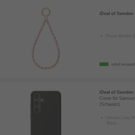
iDeal of Sweden
Phone Wristlet S
sofort versand
iDeal of Sweden
Cover für Samsu
(Schwarz)
Silicone Case M
Black