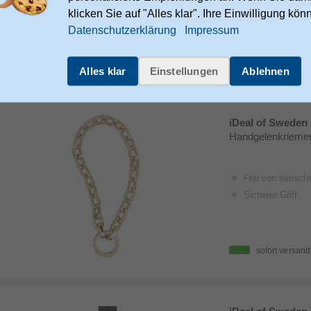
klicken Sie auf "Alles klar". Ihre Einwilligung kön
Datenschutzerklärung
Impressum
sofort versand
versandkostenfrei
Alles klar
Einstellungen
Ablehnen
iDeal of Sweden
Handgelenkriemen
Frei von tierisch
Sicherer Griff
sofort versand