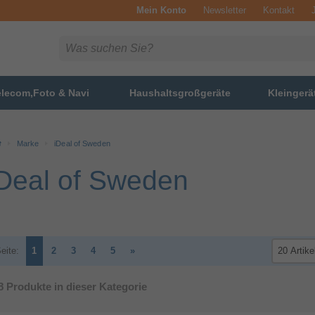
Mein Konto
Newsletter
Kontakt
elecom,Foto & Navi
Haushaltsgroßgeräte
Kleingerä
Marke
iDeal of Sweden
Deal of Sweden
eite:
1
2
3
4
5
»
8
Produkte in dieser Kategorie