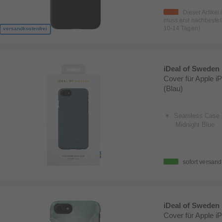
Dieser Artikel 
muss erst nachbestell
10-14 Tagen)
versandkostenfrei
iDeal of Sweden
Cover für Apple i
(Blau)
Seamless Case 
Midnight Blue
sofort versand
iDeal of Sweden
Cover für Apple i