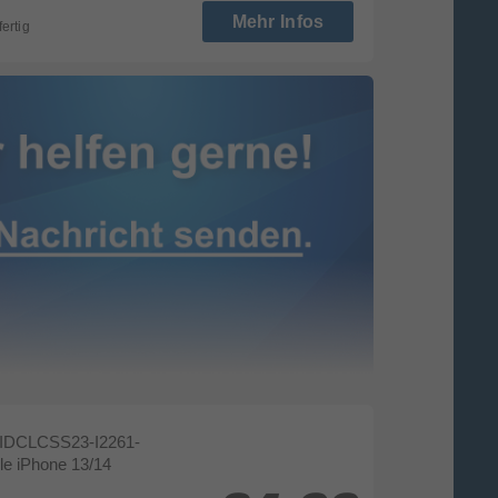
Mehr Infos
fertig
IDCLCSS23-I2261-
le iPhone 13/14