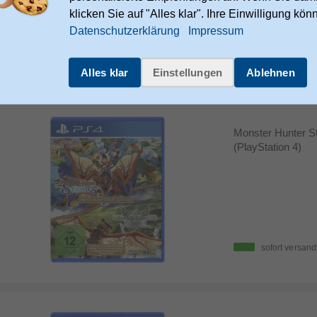
klicken Sie auf "Alles klar". Ihre Einwilligung kön
Datenschutzerklärung
Impressum
sofort versand
Video
Alles klar
Einstellungen
Ablehnen
Monster Hunter St
(PlayStation 4)
sofort versand