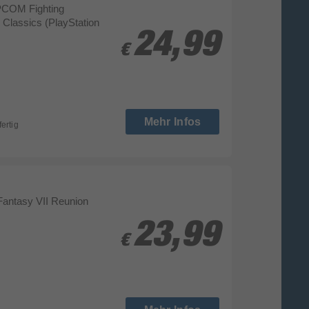
COM Fighting
 Classics (PlayStation
24,99
24,99
€
€
Mehr Infos
fertig
 Fantasy VII Reunion
23,99
23,99
€
€