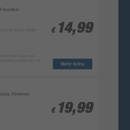
Fanartikel
14,99
14,99
€
€
Spinner Game Single
l
ist nicht auf Lager und
t werden (Lieferung in ca.
Mehr Infos
tures (Nintendo
19,99
19,99
€
€