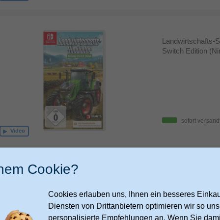
Landwirtschafts-S
Switch Edition (N
sofort versand
Video
inem Cookie?
Immortals Fenyx R
Cookies erlauben uns, Ihnen ein besseres Einkauf
Diensten von Drittanbietern optimieren wir so u
personalisierte Empfehlungen an. Wenn Sie dami