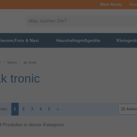
Mein Konto
News
elecom,Foto & Navi
Haushaltsgroßgeräte
Kleingerä
Marke
ak tronic
k tronic
eite:
1
2
3
4
5
»
9
Produkte in dieser Kategorie