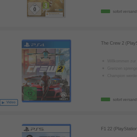
sofort versand
The Crew 2 (PlayS
Willkommen zur Motornation - Her
Grenzen sprengen und berühmte Orte in einem neuen Licht sehen: Ob der Spieler über den Wolken der schneebedeckten Rockies herfliegen, in den Hinterhöfen von New York City die Reifen quietschen lassen oder einfach nur jede Ecke des Grand Canyon entdeck
Champion werde
sofort versand
Video
F1 22 (PlayStation