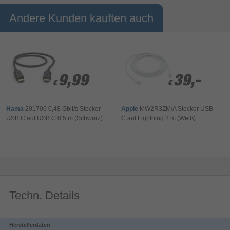
elektromagnetischen Störeinflüssen
Andere Kunden kauften auch
- Schlanker Stecker eignet sich besonders gut für mobile und
flache Geräte oder bei beengten Platzverhältnissen
- Optimierter Knickschutz durch flexible Materialien verhindert
Kabelbruch
- Hochwertige Materialien und Verarbeitung gewährleisten eine
exzellente Übertragungsqualität
9,99
9,99
39,-
39,-
€
€
€
€
Hama
201706 0,48 Gbit/s Stecker
Apple
MW2R3ZM/A Stecker USB
USB C auf USB C 0,5 m (Schwarz)
C auf Lightning 2 m (Weiß)
Techn. Details
Herstellerdaten