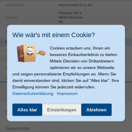
Unternehmen
Hama GmbH & Co KG
Dresdner Str.
9
Adresse
86653
Monheim
DE
https://countries.hama.com/legal/corporate-
Website
Wie wär's mit einem Cookie?
information
Funktionen
Cookies erlauben uns, Ihnen ein
USB 3.2 Gen 1 (3.1 Gen 1)
USB-Version
besseres Einkaufserlebnis zu bieten.
Polyvinylchlorid (PVC)
Kabelmantelmaterial
Mittels Diensten von Drittanbietern
optimieren wir so unsere Webseite
Magnetisch abgeschirmt
und zeigen personalisierte Empfehlungen an. Wenn Sie
USB C
Anschlüsse
damit einverstanden sind, klicken Sie auf "Alles klar". Ihre
Einwilligung können Sie jederzeit widerrufen.
USB A
Anschluss 2
mehr anzeigen
Datenschutzerklärung
Impressum
Produktfarbe
Schwarz
Maximale
5000 Mbit/s
Alles klar
Einstellungen
Ablehnen
Datenübertragungsrate
Noch keine Artikelbewertungen
Gerade
Anschluss1 Formfaktor
Gerade
Anschluss2 Formfaktor
Gesamtnote: