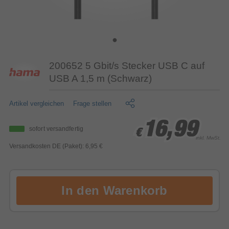
200652 5 Gbit/s Stecker USB C auf
USB A 1,5 m (Schwarz)
Artikel vergleichen
Frage stellen
16,99
16,99
16,99
sofort versandfertig
€
€
€
inkl. MwSt.
Versandkosten DE (Paket): 6,95 €