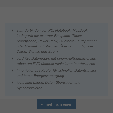
zum Verbinden von PC, Notebook, MacBook,
Ladegerät mit externer Festplatte, Tablet,
Smartphone, Power Pack, Bluetooth-Lautsprecher
oder Game-Controller, zur Übertragung digitaler
Daten, Signale und Strom
verdrillte Datenpaare mit einem Außenmantel aus
robustem PVC-Material minimieren Interferenzen
Innenleiter aus Kupfer für schnellen Datentransfer
und beste Energieversorgung
ideal zum Laden, Daten übertragen und
Synchronisieren
mehr anzeigen
- Super-Speed-Datenübertragung von bis zu 5 Gbit/s
- Doppelte Abschirmung für eine gute Reduzierung von