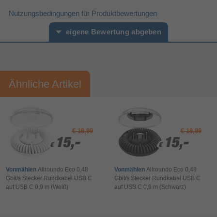
Stecker
Steckverbinder 1 Geschlecht
Nutzungsbedingungen für Produktbewertungen
Stecker
Steckverbinder 2 Geschlecht
5 Gbit/s
eigene Bewertung abgeben
Max. Datenübertragungsrate
Gewicht und Abmessungen
1,5 m
Kabellänge
Vorname*
Nachname*
Leistung
Ähnliche Artikel
3 A
Outputstrom (max.)
Ihre Bewertung:
Verpackungsinformation
Bitte mindestens 20 Wörter eingeben
90 mm
Verpackungstiefe
35 mm
Verpackungshöhe
Ihr Kommentar*
€ 19,99
€ 19,99
230 mm
Verpackungsbreite
15,-
15,-
15,-
15,-
€
€
€
€
Sonstiges
Artikelnummer
18171518410
Vonmählen
Allroundo Eco 0,48
Vonmählen
Allroundo Eco 0,48
Herstellerartikelnummer
00200652
Gbit/s Stecker Rundkabel USB C
Gbit/s Stecker Rundkabel USB C
auf USB C 0,9 m (Weiß)
auf USB C 0,9 m (Schwarz)
Bewertung & Kommentar speichern