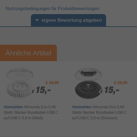
Stecker
Steckverbinder 1 Geschlecht
Nutzungsbedingungen für Produktbewertungen
Stecker
Steckverbinder 2 Geschlecht
0,48 Gbit/s
eigene Bewertung abgeben
Max. Datenübertragungsrate
Gewicht und Abmessungen
0,75 m
Kabellänge
Vorname*
Nachname*
Leistung
Ähnliche Artikel
3 A
Outputstrom (max.)
Ihre Bewertung:
Verpackungsinformation
Bitte mindestens 20 Wörter eingeben
90 mm
Verpackungstiefe
25 mm
Verpackungshöhe
Ihr Kommentar*
€ 19,99
€ 19,99
230 mm
Verpackungsbreite
15,-
15,-
15,-
15,-
€
€
€
€
Sonstiges
Artikelnummer
18171509410
Vonmählen
Allroundo Eco 0,48
Vonmählen
Allroundo Eco 0,48
Herstellerartikelnummer
00200631
Gbit/s Stecker Rundkabel USB C
Gbit/s Stecker Rundkabel USB C
auf USB C 0,9 m (Weiß)
auf USB C 0,9 m (Schwarz)
Bewertung & Kommentar speichern