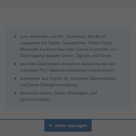
zum Verbinden von PC, Notebook, MacBook,
Ladegerät mit Tablet, Smartphone, Power Pack,
Bluetooth-Lautsprecher oder Game-Controller, zur
Übertragung digitaler Daten, Signale und Strom
verdrillte Datenpaare mit einem Außenmantel aus
robustem PVC-Material minimieren Interferenzen
Innenleiter aus Kupfer für schnellen Datentransfer
und beste Energieversorgung
ideal zum Laden, Daten übertragen und
Synchronisieren
High-Speed-Datenübertragung von bis zu 480 Mbit/s
mehr anzeigen
Doppelte Abschirmung für eine gute Reduzierung von
elektromagnetischen Störeinflüssen