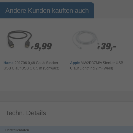
Schlanker Stecker eignet sich besonders gut für mobile und
Andere Kunden kauften auch
flache Geräte oder bei beengten Platzverhältnissen
Optimierter Knickschutz durch flexible Materialien verhindert
Kabelbruch
Hochwertige Materialien und Verarbeitung gewährleisten eine
exzellente Übertragungsqualität
9,99
9,99
39,-
39,-
€
€
€
€
Hama
201706 0,48 Gbit/s Stecker
Apple
MW2R3ZM/A Stecker USB
USB C auf USB C 0,5 m (Schwarz)
C auf Lightning 2 m (Weiß)
Techn. Details
Herstellerdaten