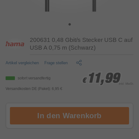
200631 0,48 Gbit/s Stecker USB C auf
USB A 0,75 m (Schwarz)
Artikel vergleichen
Frage stellen
11,99
11,99
11,99
sofort versandfertig
€
€
€
inkl. MwSt.
Versandkosten DE (Paket): 6,95 €