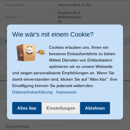
Unternehmen
Hama GmbH & Co KG
Dresdner Str.
9
Adresse
86653
Monheim
DE
https://countries.hama.com/legal/corporate-
Website
Wie wär's mit einem Cookie?
information
Funktionen
Cookies erlauben uns, Ihnen ein
USB 2.0
USB-Version
besseres Einkaufserlebnis zu bieten.
Polyvinylchlorid (PVC)
Kabelmantelmaterial
Mittels Diensten von Drittanbietern
optimieren wir so unsere Webseite
Magnetisch abgeschirmt
und zeigen personalisierte Empfehlungen an. Wenn Sie
USB C
Anschlüsse
damit einverstanden sind, klicken Sie auf "Alles klar". Ihre
Einwilligung können Sie jederzeit widerrufen.
USB A
Anschluss 2
mehr anzeigen
Datenschutzerklärung
Impressum
Produktfarbe
Schwarz
Maximale
480 Mbit/s
Alles klar
Einstellungen
Ablehnen
Datenübertragungsrate
Noch keine Artikelbewertungen
Gerade
Anschluss1 Formfaktor
Gerade
Anschluss2 Formfaktor
Gesamtnote: