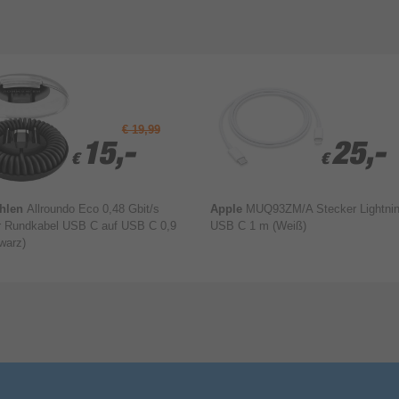
€ 19,99
15,-
15,-
25,-
25,-
€
€
€
€
hlen
Allroundo Eco 0,48 Gbit/s
Apple
MUQ93ZM/A Stecker Lightnin
r Rundkabel USB C auf USB C 0,9
USB C 1 m (Weiß)
warz)
Bewertung & Kommentar speichern