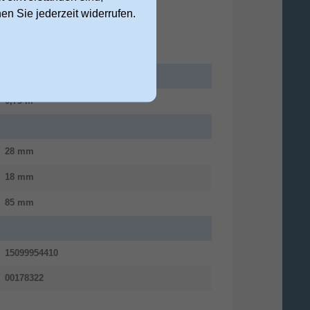
nen Sie jederzeit widerrufen.
0,75 m
28 mm
18 mm
85 mm
15099954410
00178322