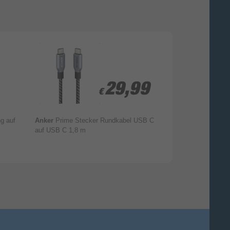
29,99
29,99
€
€
g auf
Anker
Prime Stecker Rundkabel USB C
Hama
074263 0,4
auf USB C 1,8 m
USB B auf USB 