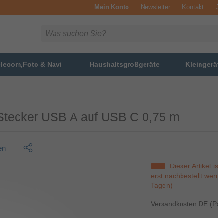
Mein Konto
Newsletter
Kontakt
elecom,Foto & Navi
Haushaltsgroßgeräte
Kleingerä
 Stecker USB A auf USB C 0,75 m
en
Dieser Artikel 
erst nachbestellt wer
Tagen)
Versandkosten DE (Pa