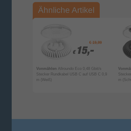
Ihre Bewertung:
Ähnliche Artikel
Bitte mindestens 20 Wörter eingeben
Ihr Kommentar*
€ 7,99
€ 19,99
,04
,04
15,-
15,-
€
€
B A auf Micro-
Vonmählen
Allroundo Eco 0,48 Gbit/s
Vonmä
Stecker Rundkabel USB C auf USB C 0,9
Stecke
m (Weiß)
m (Sch