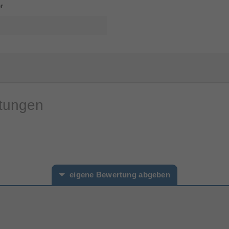
r
rtungen
eigene Bewertung abgeben
hname*