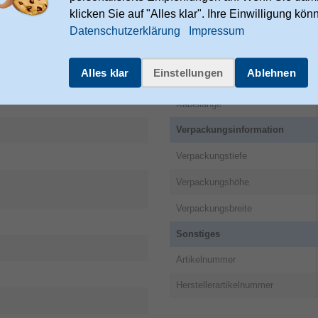
m
klicken Sie auf "Alles klar". Ihre Einwilligung kön
Datenschutzerklärung
Impressum
ies.hama.com/legal/corporate-
Alles klar
Einstellungen
Ablehnen
Gewicht und Abmessungen
Kabellänge
Verpackungsinformation
Verpackungstiefe
Verpackungshöhe
Verpackungsbreite
Sonstiges
Artikelnummer
Herstellerartikelnummer