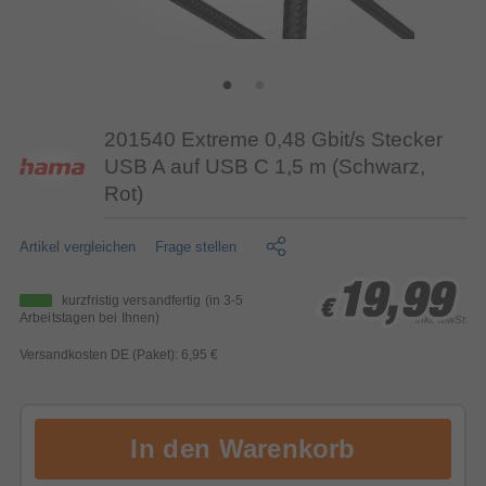
201540 Extreme 0,48 Gbit/s Stecker
USB A auf USB C 1,5 m (Schwarz,
Rot)
Artikel vergleichen
Frage stellen
19,99
19,99
19,99
kurzfristig versandfertig
(in 3-5
€
€
€
Arbeitstagen bei Ihnen)
inkl. MwSt.
Versandkosten DE (Paket): 6,95 €