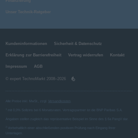
Finanzierung
Unser Technik-Ratgeber
Kundeninformationen
Sicherheit & Datenschutz
Erklärung zur Barrierefreiheit
Vertrag widerrufen
Kontakt
Impressum
AGB
© expert TechnoMarkt 2008–2026
Alle Preise inkl. MwSt., zzgl.
Versandkosten
.
1
mit 0,0% Sollzins bei 6 Monatsraten. Vertragspartner ist die BNP Paribas S.A.
Angaben stellen zugleich das repräsentative Beispiel im Sinne des § 6a PangV dar.
2
Vorbehaltlich einer abschließenden positiven Prüfung nach Eingang Ihrer
Unterlagen.