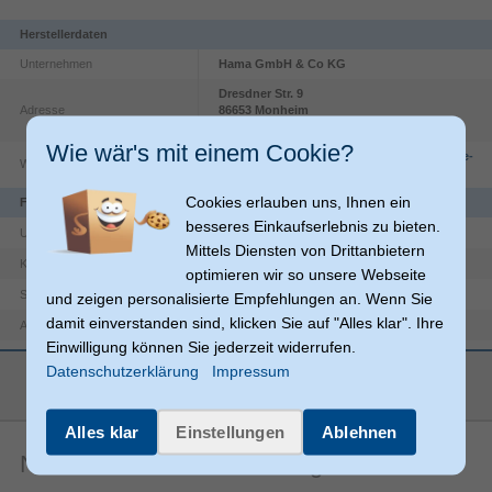
Herstellerdaten
Unternehmen
Hama GmbH & Co KG
Dresdner Str.
9
Adresse
86653
Monheim
DE
Wie wär's mit einem Cookie?
https://countries.hama.com/legal/corporate-
Website
information
Cookies erlauben uns, Ihnen ein
Funktionen
besseres Einkaufserlebnis zu bieten.
USB 2.0
USB-Version
Mittels Diensten von Drittanbietern
Nylon
Kabelmantelmaterial
optimieren wir so unsere Webseite
Aluminium
Stecker-Material
und zeigen personalisierte Empfehlungen an. Wenn Sie
damit einverstanden sind, klicken Sie auf "Alles klar". Ihre
USB A
Anschlüsse
Einwilligung können Sie jederzeit widerrufen.
USB C
Anschluss 2
Datenschutzerklärung
Impressum
mehr anzeigen
Produktfarbe
Schwarz, Rot
Maximale
Alles klar
Einstellungen
Ablehnen
480 Mbit/s
Datenübertragungsrate
Noch keine Artikelbewertungen
Gerade
Anschluss1 Formfaktor