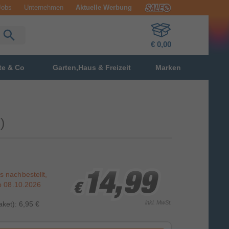
Jobs
Unternehmen
Aktuelle Werbung
€ 0,00
te & Co
Garten,Haus & Freizeit
Marken
)
ts nachbestellt,
14,99
14,99
14,99
ab
08.10.2026
€
€
€
inkl. MwSt.
ket): 6,95 €