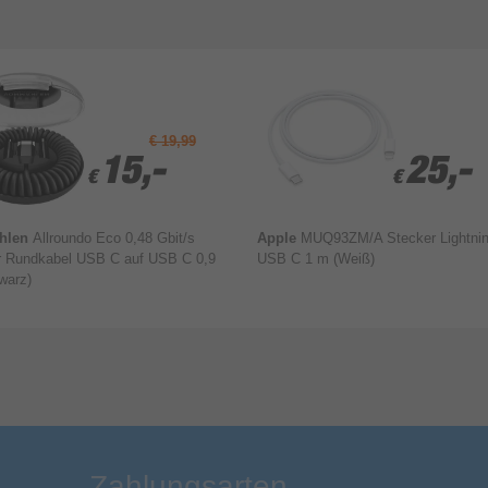
€ 19,99
15,-
15,-
25,-
25,-
€
€
€
€
hlen
Allroundo Eco 0,48 Gbit/s
Apple
MUQ93ZM/A Stecker Lightnin
r Rundkabel USB C auf USB C 0,9
USB C 1 m (Weiß)
warz)
Bewertung & Kommentar speichern
Zahlungsarten