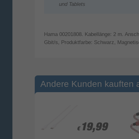
und Tablets
Hama 00201808. Kabellänge: 2 m. Ansch
Gbit/s, Produktfarbe: Schwarz, Magneti
Andere Kunden kauften 
4,99
4,99
19,99
19,99
€
€