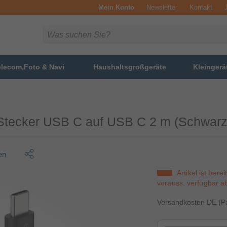
Mein Konto
Newsletter
Kontakt
elecom,Foto & Navi
Haushaltsgroßgeräte
Kleingerä
 Stecker USB C auf USB C 2 m (Schwarz
en
Artikel ist berei
vorauss. verfügbar 
Versandkosten DE (Pa