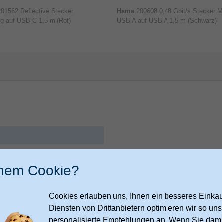
201562 Reflective Stecker
Hama
200608 0,48 Gbit/s Stecker M
ng auf USB C 1,5 m (Rot)
USB A auf USB A 1,5 m (Schwarz)
 Co KG
inem Cookie?
9
m
Cookies erlauben uns, Ihnen ein besseres Einkauf
ies.hama.com/legal/corporate-
Diensten von Drittanbietern optimieren wir so u
personalisierte Empfehlungen an. Wenn Sie dami