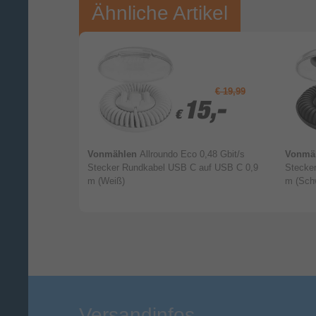
Ihre Bewertung:
Ähnliche Artikel
Bitte mindestens 20 Wörter eingeben
Ihr Kommentar*
€ 7,99
€ 19,99
,04
,04
15,-
15,-
€
€
B A auf Micro-
Vonmählen
Allroundo Eco 0,48 Gbit/s
Vonmä
Stecker Rundkabel USB C auf USB C 0,9
Stecke
m (Weiß)
m (Sch
Versandinfos