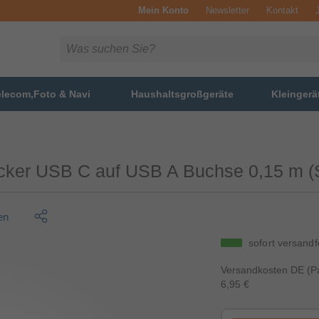
Mein Konto
Newsletter
Kontakt
elecom,Foto & Navi
Haushaltsgroßgeräte
Kleingerä
ecker USB C auf USB A Buchse 0,15 m (
en
sofort versandf
Versandkosten DE (Pa
6,95 €