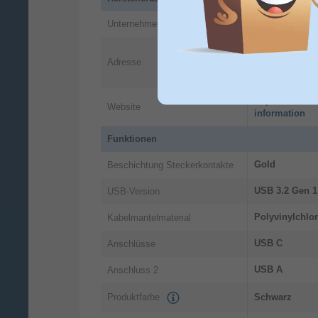
Unternehmen
Hama GmbH &
Dresdner Str.
Adresse
86653
Monhei
DE
https://countr
Website
information
Funktionen
Gold
Beschichtung Steckerkontakte
USB 3.2 Gen 1 
USB-Version
Polyvinylchlor
Kabelmantelmaterial
USB C
Anschlüsse
USB A
Anschluss 2
Produktfarbe
Schwarz