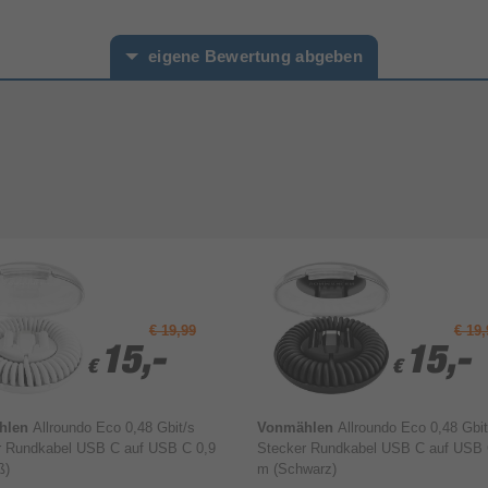
eigene Bewertung abgeben
hname*
€ 19,99
€ 19,
15,-
15,-
15,-
15,-
€
€
€
€
hlen
Allroundo Eco 0,48 Gbit/s
Vonmählen
Allroundo Eco 0,48 Gbit
r Rundkabel USB C auf USB C 0,9
Stecker Rundkabel USB C auf USB 
ß)
m (Schwarz)
Bewertung & Kommentar speichern