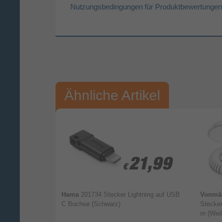
Nutzungsbedingungen für Produktbewertungen
Vorname*
Nac
Ihre Bewertung:
Ähnliche Artikel
Bitte mindestens 20 Wörter eingeben
Ihr Kommentar*
€ 9,99
,90
,90
21,99
21,99
€
€
undkabel USB
Hama
201734 Stecker Lightning auf USB
Vonmä
 m (Schwarz)
C Buchse (Schwarz)
Stecke
m (Wei