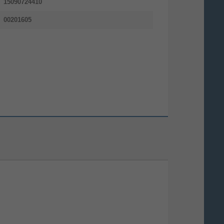
15090724410
00201605