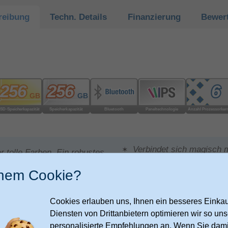
reibung
Techn.
Details
Finanzierung
Bewer
Verbindet sich magisch 
er tolle Farben. Ein robustes
Features
inem Cookie?
macOS. Einfach zu verwe
er. Mit bis zu 16 Stunden
Lieblings­apps. Macht al
 du
Cookies erlauben uns, Ihnen ein besseres Einkauf
Kostenlose Software Upd
ch brillant und hell. Eine.
Diensten von Drittanbietern optimieren wir so u
Antivirus-Schutz integrie
d sag Wow
personalisierte Empfehlungen an. Wenn Sie dami