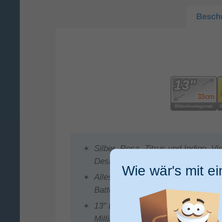
Besch
Silber, Rosa, Zitrus und Indigo. Vi
Design
Wie wär's mit e
Alles, was du machst, geht schnell
Batterielaufzeit. Und jetzt kommst
13" Liquid Retina Display. Unglaubli
Milliarde. Farben. Klapp’s auf un