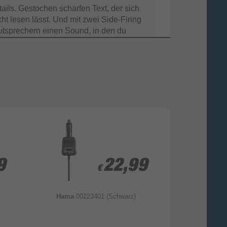
ails. Gestochen scharfen Text, der sich
cht lesen lässt. Und mit zwei Side-Firing
utsprechern einen Sound, in den du
radezu eintauchen kannst.
9
9
22,99
22,99
€
€
Hama
00223401 (Schwarz)
Hama
00