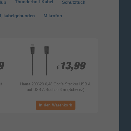
Thunderbolt-Kabel
Hub
Schutztuch
t, kabelgebunden
Mikrofon
9
9
13,99
13,99
€
€
uf
Hama
200620 0,48 Gbit/s Stecker USB A
Hama
0
auf USB A Buchse 3 m (Schwarz)