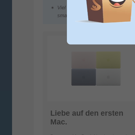
Viel Power für KI und Apple Intellig
smart
Liebe auf den ersten
Mac.