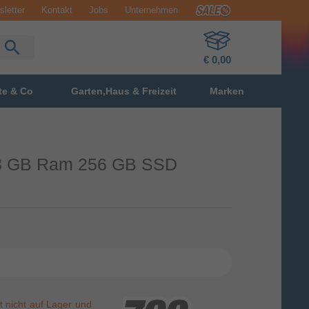
letter
Kontakt
Jobs
Unternehmen
€ 0,00
te & Co
Garten,Haus & Freizeit
Marken
l 8 GB Ram 256 GB SSD
st nicht auf Lager und