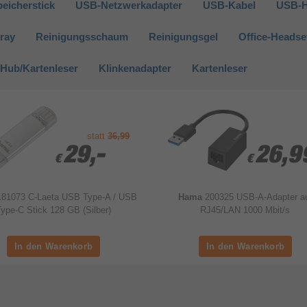
eicherstick
USB-Netzwerkadapter
USB-Kabel
USB-
ray
Reinigungsschaum
Reinigungsgel
Office-Headse
Hub/Kartenleser
Klinkenadapter
Kartenleser
statt
36,99
29,-
29,-
26,9
26,9
€
€
€
€
181073 C-Laeta USB Type-A / USB
Hama
200325 USB-A-Adapter a
ype-C Stick 128 GB (Silber)
RJ45/LAN 1000 Mbit/s