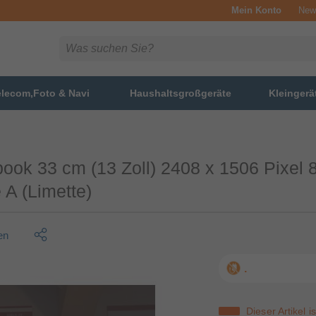
Mein Konto
News
elecom,Foto & Navi
Haushaltsgroßgeräte
Kleingerä
ok 33 cm (13 Zoll) 2408 x 1506 Pixe
A (Limette)
en
.
Dieser Artikel i