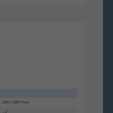
usammen noch besser.
r Mac und das iPhone sind einzeln
hon unglaublich. Doch wenn du sie
sammen nutzt, entdeckst du eine Welt
ler unglaublicher Features. Starte eine
Mail auf deinem iPhone und beende sie
 deinem Mac. Kopiere Inhalte auf einem
ät und füge sie auf dem anderen ein.
d nutze dein iPhone sogar als Hotspot
 deinen Mac. Das ist fast schon
1920 x 1080 Pixel
gisch.