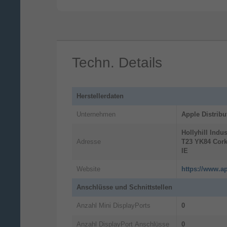
Techn. Details
Von To‑do zu Ta‑da.
Herstellerdaten
Die KI Apps und Tools, die du am
Unternehmen
Apple Distribu
häufigsten nutzt, wie ChatGPT und Can
Hollyhill Indus
laufen auf dem MacBook Neo einfach
Adresse
T23 YK84
Cor
großartig. So bekommst du ein flüssiges
IE
vielseitiges KI Erlebnis mit ganz neuen
Möglichkeiten für Arbeit und Hobbys.
Website
https://www.ap
Anschlüsse und Schnittstellen
0
Anzahl Mini DisplayPorts
0
Anzahl DisplayPort Anschlüsse