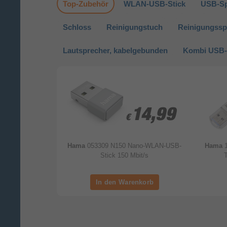
Top-Zubehör
WLAN-USB-Stick
USB-Sp
Schloss
Reinigungstuch
Reinigungssp
Lautsprecher, kabelgebunden
Kombi USB-
7,99
7,99
14,99
14,99
€
€
40
Hama
053309 N150 Nano-WLAN-USB-
Hama
Stick 150 Mbit/s
T
(1)