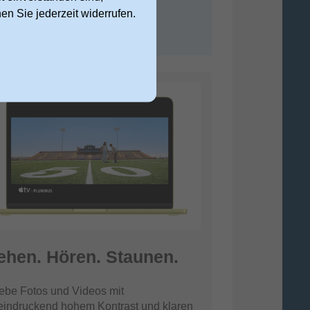
nen Sie jederzeit widerrufen.
ehen. Hören. Staunen.
ebe Fotos und Videos mit
eindruckend hohem Kontrast und klaren