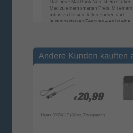
Das neue MacBook Neo ist ein starker
Mac zu einem smarten Preis. Mit einem
robusten Design, tollen Farben und
leistungsstarken Features – es ist eine
neue Art, dich jeden Tag wieder in den
Mac zu verlieben. Willkommen in der
Familie.
Andere Kunden kauften 
9,99
9,99
20,99
20,99
€
€
chwarz)
Hama
00054117 (Silber, Transparent)