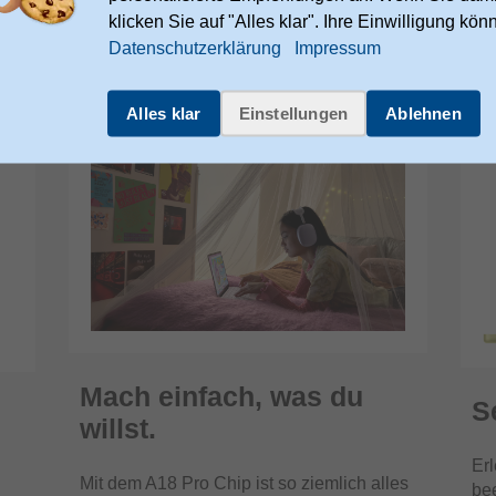
klicken Sie auf "Alles klar". Ihre Einwilligung kön
ence ist integriert. Richtig
Datenschutzerklärung
Impressum
Alles klar
Einstellungen
Ablehnen
Mach einfach, was du
S
willst.
Erl
Mit dem A18 Pro Chip ist so ziemlich alles
be