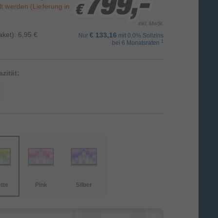
799,-
799,-
799,-
t werden (Lieferung in
€
€
€
inkl. MwSt.
ket): 6,95 €
€ 133,16
Nur
mit 0,0% Sollzins
1
bei 6 Monatsraten
zität:
tte
Pink
Silber