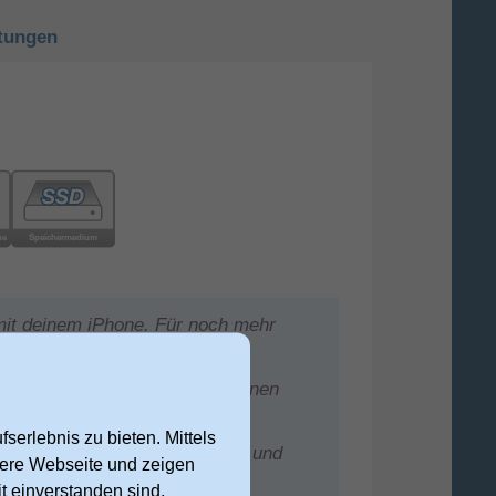
tungen
mit deinem iPhone. Für noch mehr
nden. Und kompatibel mit deinen
les – sogar Spaß
serlebnis zu bieten. Mittels
ates. Datenschutz, Sicherheit und
nsere Webseite und zeigen
rt. Lehn dich zurück.
t einverstanden sind,