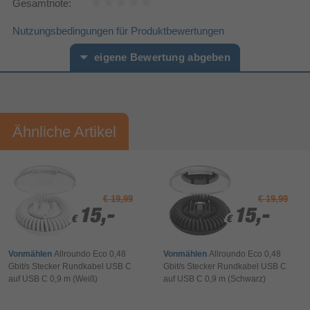
Gesamtnote:
240 W
USB-Stromversorgung bis zu
Nutzungsbedingungen für Produktbewertungen
Gerade
Anschluss1 Formfaktor
Gerade
Anschluss2 Formfaktor
eigene Bewertung abgeben
Gewicht und Abmessungen
1 m
Kabellänge
Vorname*
Nachname*
Verpackungsinformation
Ähnliche Artikel
90 mm
Verpackungstiefe
Ihre Bewertung:
25 mm
Verpackungshöhe
Bitte mindestens 20 Wörter eingeben
230 mm
Verpackungsbreite
Sonstiges
Ihr Kommentar*
€ 19,99
€ 19,99
Artikelnummer
17090439410
15,-
15,-
15,-
15,-
€
€
€
€
Herstellerartikelnummer
00200796
Vonmählen
Allroundo Eco 0,48
Vonmählen
Allroundo Eco 0,48
Gbit/s Stecker Rundkabel USB C
Gbit/s Stecker Rundkabel USB C
auf USB C 0,9 m (Weiß)
auf USB C 0,9 m (Schwarz)