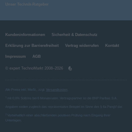
Unser Technik-Ratgeber
Kundeninformationen
Sicherheit & Datenschutz
Erklärung zur Barrierefreiheit
Vertrag widerrufen
Kontakt
Impressum
AGB
© expert TechnoMarkt 2008–2026
Alle Preise inkl. MwSt., zzgl.
Versandkosten
.
1
mit 0,0% Sollzins bei 6 Monatsraten. Vertragspartner ist die BNP Paribas S.A.
Angaben stellen zugleich das repräsentative Beispiel im Sinne des § 6a PangV dar.
2
Vorbehaltlich einer abschließenden positiven Prüfung nach Eingang Ihrer
Unterlagen.