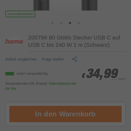
versandkostenfrei
200796 80 Gbit/s Stecker USB C auf
USB C bis 240 W 1 m (Schwarz)
Artikel vergleichen
Frage stellen
34,99
34,99
34,99
sofort versandfertig
€
€
€
inkl. MwSt.
Versandkosten DE (Paket):
Übernehmen wir
für Sie