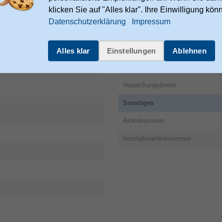
klicken Sie auf "Alles klar". Ihre Einwilligung kön
Kabellänge
Datenschutzerklärung
Impressum
id (PVC)
Verpackungsinformation
Verpackungstiefe
Alles klar
Einstellungen
Ablehnen
Verpackungshöhe
Verpackungsbreite
Sonstiges
Artikelnummer
Herstellerartikelnummer