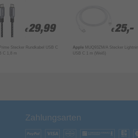
29,99
29,99
25,-
25,-
€
€
€
€
Prime Stecker Rundkabel USB C
Apple
MUQ93ZM/A Stecker Lightnin
B C 1,8 m
USB C 1 m (Weiß)
Bewertung & Kommentar speichern
Zahlungsarten