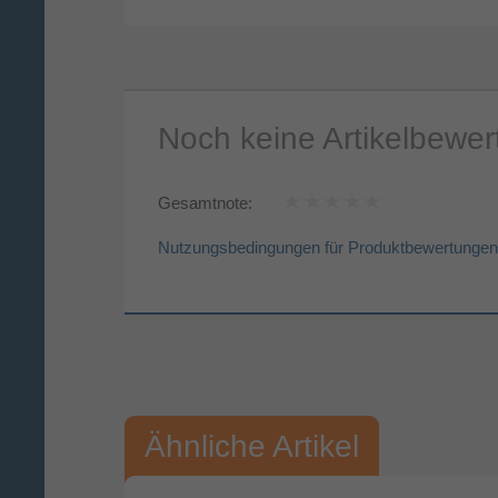
Noch keine Artikelbewe
Gesamtnote:
Nutzungsbedingungen für Produktbewertungen
Vorname*
Nac
Ihre Bewertung:
Ähnliche Artikel
Bitte mindestens 20 Wörter eingeben