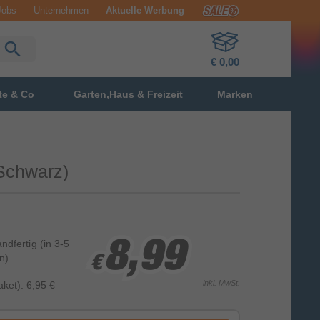
Jobs
Unternehmen
Aktuelle Werbung
€ 0,00
te & Co
Garten,Haus & Freizeit
Marken
Schwarz)
andfertig
(in 3-5
8,99
8,99
8,99
n)
€
€
€
inkl. MwSt.
ket): 6,95 €