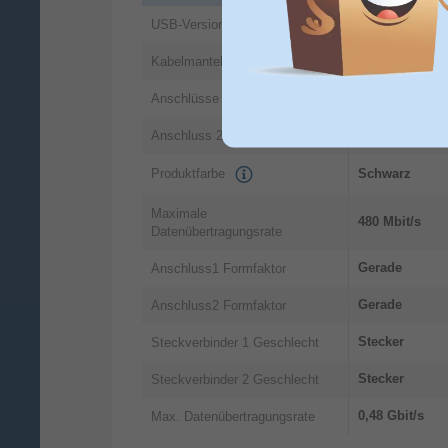
USB 2.0
USB-Version
Polyvinylchlor
Kabelmantelmaterial
USB A
Anschlüsse
Micro-USB B
Anschluss 2
Produktfarbe
Schwarz
Maximale
480 Mbit/s
Datenübertragungsrate
Gerade
Anschluss1 Formfaktor
Gerade
Anschluss2 Formfaktor
Stecker
Steckverbinder 1 Geschlecht
Stecker
Steckverbinder 2 Geschlecht
0,48 Gbit/s
Max. Datenübertragungsrate