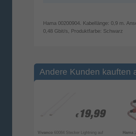
Hama 00200904. Kabellänge: 0,9 m. Ans
0,48 Gbit/s, Produktfarbe: Schwarz
Andere Kunden kauften 
statt
69,99
9,99
9,99
19,99
19,99
€
€
S Stecker
Vivanco
60084 Stecker Lightning auf
Hama