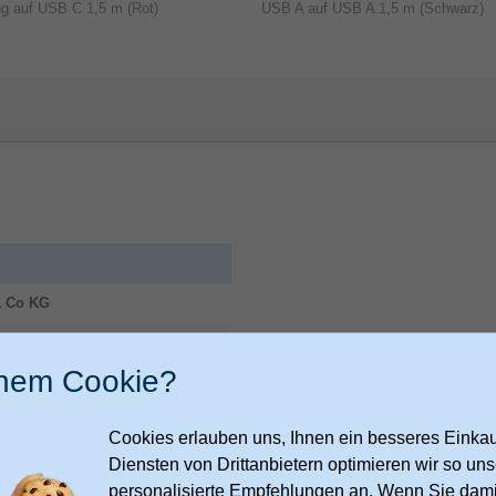
ng auf USB C 1,5 m (Rot)
USB A auf USB A 1,5 m (Schwarz)
 Co KG
9
m
inem Cookie?
ies.hama.com/legal/corporate-
Cookies erlauben uns, Ihnen ein besseres Einkauf
Diensten von Drittanbietern optimieren wir so u
Gewicht und Abmessungen
personalisierte Empfehlungen an. Wenn Sie dami