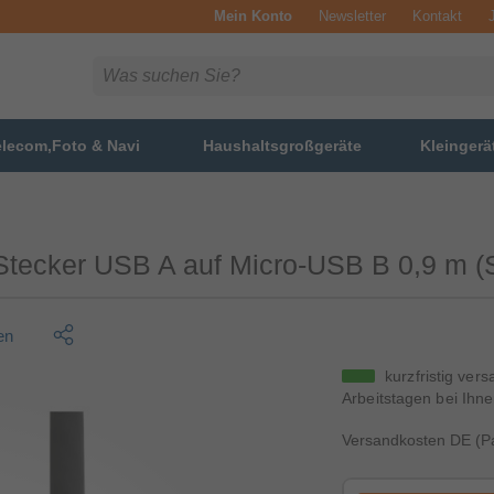
Mein Konto
Newsletter
Kontakt
elecom,Foto & Navi
Haushaltsgroßgeräte
Kleingerä
 Stecker USB A auf Micro-USB B 0,9 m (
en
kurzfristig vers
Arbeitstagen bei Ihne
Versandkosten DE (Pa