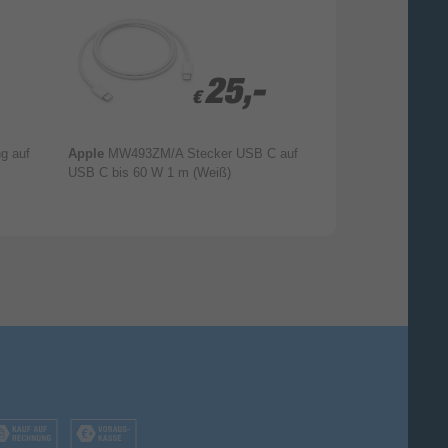
25,-
25,-
€
€
g auf
Apple
MW493ZM/A Stecker USB C auf
Apple
MUQX3ZM/
USB C bis 60 W 1 m (Weiß)
auf Lightning Bu