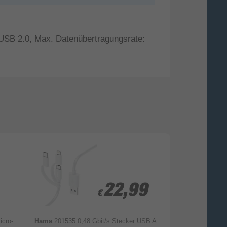
USB 2.0, Max. Datenübertragungsrate:
22,99
22,99
€
€
icro-
Hama
201535 0,48 Gbit/s Stecker USB A
Fresh 'n Rebel