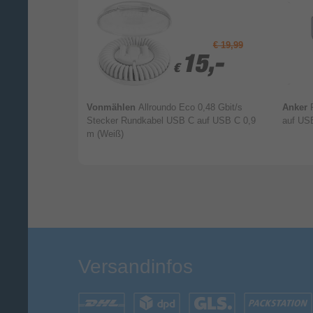
Ihr Kommentar*
€ 19,99
4,99
4,99
15,-
15,-
€
€
htning auf USB
Vonmählen
Allroundo Eco 0,48 Gbit/s
Anker
Stecker Rundkabel USB C auf USB C 0,9
auf US
m (Weiß)
Versandinfos