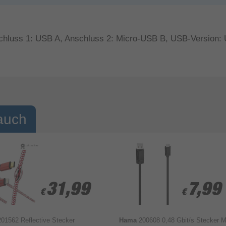
chluss 1: USB A, Anschluss 2: Micro-USB B, USB-Version: 
auch
31,99
31,99
7,99
7,99
€
€
€
€
201562 Reflective Stecker
Hama
200608 0,48 Gbit/s Stecker M