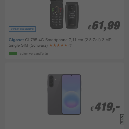
61,99
61,99
€
€
versandkostenfrei
Gigaset
GL795 4G Smartphone 7,11 cm (2.8 Zoll) 2 MP
Single SIM (Schwarz)
(3)
sofort versandfertig
419,-
419,-
€
€