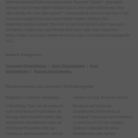
table.MsoNormalTable {mso-style-name:"Normale Tabelle"; mso-tstyle-
rowband-size:0; mso-tstyle-colband-size:0; mso-style-noshow:yes; mso-
style-priority:99; mso-style-parent:""; mso-padding-alt:0cm 5.4pt 0cm 5.4pt;
mso-para-margin:0cm; mso-para-margin-bottom:.0001pt; mso-
pagination:widow-orphan; font-size:12.0pt; font-family:Calibri; mso-ascii-
font-family:Calibri; mso-ascii-theme-font:minor-latin; mso-hansi-font-
family:Calibri; mso-hansi-theme-font:minor-latin; mso-fareast-language:EN-
US;}
weitere Kategorien
Samsung Smartphones
|
Sony Smartphones
|
Acer
Smartphones
|
Huawei Smartphones
Wissenswertes aus unserem Technikratgeber
Ratgeber: 5 nützliche WhatsApp Tipps!
Telekom & Navi: Routinen auf Samsung Smartphones mit Android 13
5 WhatsApp Tipps die du vielleicht
Routinen auf Samsung
noch nicht kennst? Auch wenn du
Smartphones mit Android 13
die App wahrscheinlich jeden Tag
verfügbar! Samsung hat mit Android
auf deinem Smartphone nutzt, um
13 und One UI 5.0 ein riesiges
mit deinen Freunden oder der
Software-Upgrade für seine
Familie zu kommunizieren, kennst
Smartphones und Tablets