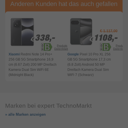
Anderen Kunden hat das auch gefallen
€ 1.117,00
338,-
338,-
1108,-
1108,-
€
€
€
€
Produkt-
Produkt-
Datenblatt
Datenblatt
Xiaomi
Redmi Note 14 Pro+
Google
Pixel 10 Pro XL 256
256 GB 5G Smartphone 16,9
GB 5G Smartphone 17,3 cm
cm (6.67 Zoll) 200 MP Dreifach
(6.8 Zoll) Android 50 MP
Kamera Dual Sim WiFi 6E
Dreifach Kamera Dual Sim
(Midnight Black)
WiFi 7 (Schwarz)
Marken bei expert TechnoMarkt
» alle Marken anzeigen