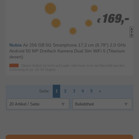
169,-
169,-
€
€
Nubia
Air 256 GB 5G Smartphone 17,2 cm (6.78") 2,0 GHz
Android 50 MP Dreifach Kamera Dual Sim WiFi 5 (Titanium
desert)
Dieser Artikel ist nicht auf Lager und muss erst nachbestellt werden
(Lieferung in ca. 10-14 Tagen)
Seite:
1
2
3
4
5
»