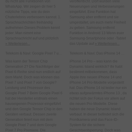
du nicht alle Funktionen von
veröffentlicht. Dort wurden viele
WhatsApp. Wir zeigen dir hier 5
Neuerungen und Verbesserungen
nützliche Tipps, wie du dein
eingeführt. Eine Funktion hat
Chaterlebnis verbessern kannst. 1.
Samsung aber entfernt und sie
Sprachnachrichten freihändig
umgestaltet, um euch mehr Freiheit
aufnehmen Dieses Problem kennt
zu geben. Samsung entfernt
jeder: Man nimmt eine
Funktion in Android 13 Wenn euer
Sprachnachricht auf und plötzlich
Samsung-Smartphone oder -Tablet
» Weiterlesen...
das Update auf
» Weiterlesen...
Telekom & Navi: Google Pixel 7 und Pixel 7 Pro
Telekom & Navi: Das iPhone 14 Pro und Pro Max!
Was kann der Tensor Chip
iPhone 14 Pro – was kann die
Generation 2? Die Nachfolger der
Dynamic Island wirklich? Ihr habt
Pixel 6-Reihe sind nun endlich auf
bestimmt mitbekommen, dass
dem Markt. Doch was können das
Apple ihre neuen iPhone 14 und
Pixel 7 und Pixel 7 von Google?
iPhone 14 Pro-Modelle vorgestellt
Leistung und Prozessor des
hat. Das iPhone 14 ist leider nur ein
Google Pixel 7 Beim Google Pixel 6
etwas aufgewärmtes iPhone 13 , da
hat der Hersteller erstmals einen
richtet sich der Fokus vor allem auf
hauseigenen Prozessor eingeführt
die neuen Pro-Modelle. Diese
und den Google Tensor Chip in den
haben die neue Dynamic Island
Geräten verbaut. Dessen zweite
verbaut. In dieser befindet sich die
Generation feiert nun mit dem
Frontkamera und das Face-ID-
Google Pixel 7 und dem Google
System für die sichere
Pixel 7 Pro Premiere. Die
Gesichtsentsperrung. Doch was