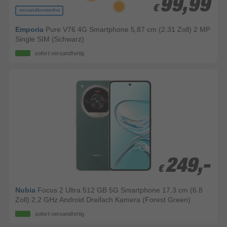
99,99
99,99
€
€
versandkostenfrei
Emporia
Pure V76 4G Smartphone 5,87 cm (2.31 Zoll) 2 MP
Single SIM (Schwarz)
sofort versandfertig
249,-
249,-
€
€
Nubia
Focus 2 Ultra 512 GB 5G Smartphone 17,3 cm (6.8
Zoll) 2,2 GHz Android Dreifach Kamera (Forest Green)
sofort versandfertig