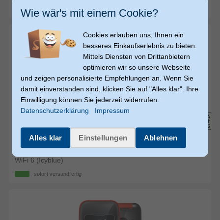
sofort versandfertig
Wie wär's mit einem Cookie?
Cookies erlauben uns, Ihnen ein
besseres Einkaufserlebnis zu bieten.
Mittels Diensten von Drittanbietern
optimieren wir so unsere Webseite
und zeigen personalisierte Empfehlungen an. Wenn Sie
damit einverstanden sind, klicken Sie auf "Alles klar". Ihre
480,-
480,-
480,-
Einwilligung können Sie jederzeit widerrufen.
€
€
€
Datenschutzerklärung
Impressum
versandkostenfrei
Alles klar
Einstellungen
Ablehnen
Samsung
Galaxy S25 FE 128 GB 5G Smartphone 17 cm
(6.7 Zoll) 2,9 GHz Android 50 MP Dreifach Kamera Dual Sim
WiFi 6 (Icyblue)
sofort versandfertig