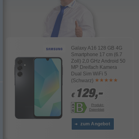
Galaxy A16 128 GB 4G
Smartphone 17 cm (6.7
Zoll) 2,0 GHz Android 50
MP Dreifach Kamera
Dual Sim WiFi 5
(Schwarz)
129,-
129,-
€
€
Produkt-
Datenblatt
zum Angebot