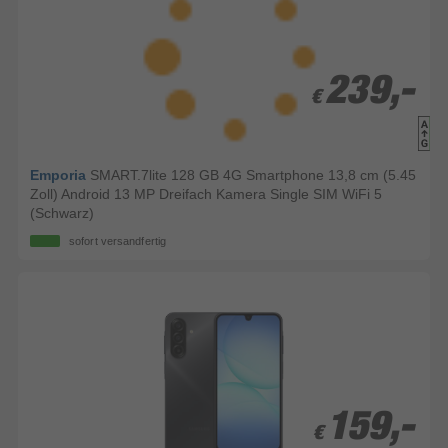
239,-
239,-
€
€
Emporia
SMART.7lite 128 GB 4G Smartphone 13,8 cm (5.45
Zoll) Android 13 MP Dreifach Kamera Single SIM WiFi 5
(Schwarz)
sofort versandfertig
159,-
159,-
€
€