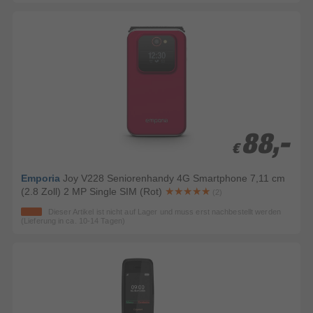
88,-
88,-
€
€
Emporia
Joy V228 Seniorenhandy 4G Smartphone 7,11 cm
(2.8 Zoll) 2 MP Single SIM (Rot)
(2)
Dieser Artikel ist nicht auf Lager und muss erst nachbestellt werden
(Lieferung in ca. 10-14 Tagen)