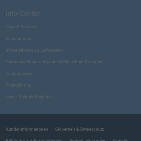
Info-Center
Unsere Services
Versandinfos
Informationen zu Lieferzeiten
Garantieverlängerung und Geräteschutz Premium
Zahlungsarten
Finanzierung
Unser Technik-Ratgeber
Kundeninformationen
Sicherheit & Datenschutz
Erklärung zur Barrierefreiheit
Vertrag widerrufen
Kontakt