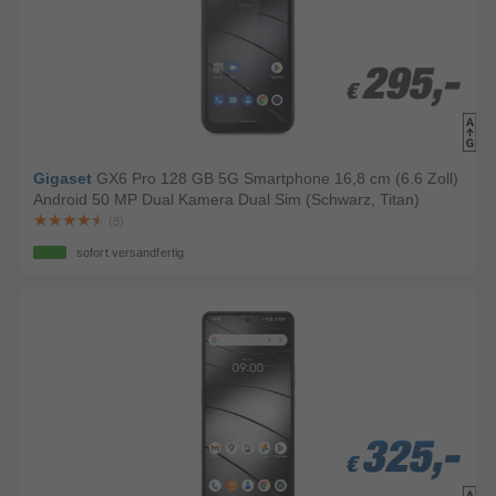
295,-
295,-
€
€
Gigaset
GX6 Pro 128 GB 5G Smartphone 16,8 cm (6.6 Zoll)
Android 50 MP Dual Kamera Dual Sim (Schwarz, Titan)
(8)
sofort versandfertig
325,-
325,-
325,-
€
€
€