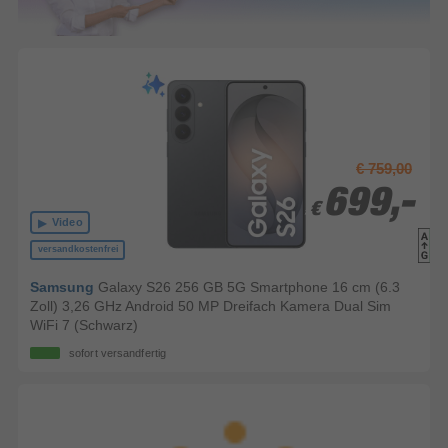
€ 759,00
699,-
699,-
€
€
Video
versandkostenfrei
Samsung
Galaxy S26 256 GB 5G Smartphone 16 cm (6.3
Zoll) 3,26 GHz Android 50 MP Dreifach Kamera Dual Sim
WiFi 7 (Schwarz)
sofort versandfertig