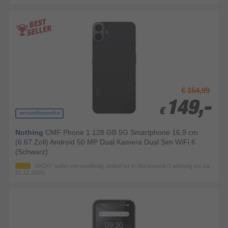
€ 154,99
149,-
149,-
€
€
versandkostenfrei
Nothing
CMF Phone 1 128 GB 5G Smartphone 16,9 cm
(6.67 Zoll) Android 50 MP Dual Kamera Dual Sim WiFi 6
(Schwarz)
NICHT sofort versandfertig, Artikel ist im Rückstand (Lieferung bis ca.
31.12.2026)