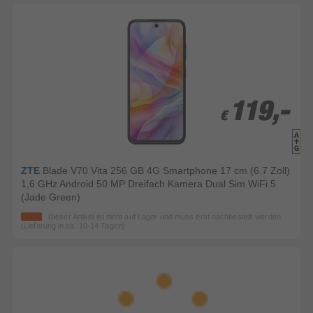
119,-
119,-
€
€
ZTE
Blade V70 Vita 256 GB 4G Smartphone 17 cm (6.7 Zoll)
1,6 GHz Android 50 MP Dreifach Kamera Dual Sim WiFi 5
(Jade Green)
Dieser Artikel ist nicht auf Lager und muss erst nachbestellt werden
(Lieferung in ca. 10-14 Tagen)