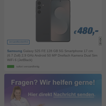
480,-
480,-
480,-
€
€
€
versandkostenfrei
Samsung
Galaxy S25 FE 128 GB 5G Smartphone 17 cm
(6.7 Zoll) 2,9 GHz Android 50 MP Dreifach Kamera Dual Sim
WiFi 6 (JetBlack)
sofort versandfertig