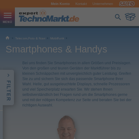
Mein Konto
Kontakt
Unternehmen
Telecom,Foto & Navi
Mobilfunk
Smartphones & Handys
Bei uns finden Sie Smartphones in allen Größen und Preislagen.
Von den großen und teuren Geräten der Marktführer bis zu
kleinen Schnäppchen mit unvergleichlich guter Leistung. Greifen
Sie zu und sichern Sie sich das passende Smartphone Ihrer
FILTER
Wahl. Helle, gut ausgeleuchtete Displays, schnelle Prozessoren
und viel Speicherplatz erwarten Sie. Wir stehen Ihnen
selbstverständlich bei Fragen rund um die Smartphones gerne
und mit der nötigen Kompetenz zur Seite und beraten Sie bei der
richtigen Auswahl.