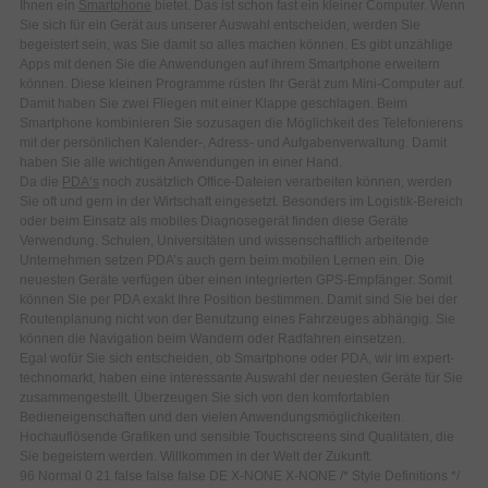
Ihnen ein
Smartphone
bietet. Das ist schon fast ein kleiner Computer. Wenn
Sie sich für ein Gerät aus unserer Auswahl entscheiden, werden Sie
begeistert sein, was Sie damit so alles machen können. Es gibt unzählige
Apps mit denen Sie die Anwendungen auf ihrem Smartphone erweitern
können. Diese kleinen Programme rüsten Ihr Gerät zum Mini-Computer auf.
Damit haben Sie zwei Fliegen mit einer Klappe geschlagen. Beim
Smartphone kombinieren Sie sozusagen die Möglichkeit des Telefonierens
mit der persönlichen Kalender-, Adress- und Aufgabenverwaltung. Damit
haben Sie alle wichtigen Anwendungen in einer Hand.
Da die
PDA‘s
noch zusätzlich Office-Dateien verarbeiten können, werden
Sie oft und gern in der Wirtschaft eingesetzt. Besonders im Logistik-Bereich
oder beim Einsatz als mobiles Diagnosegerät finden diese Geräte
Verwendung. Schulen, Universitäten und wissenschaftlich arbeitende
Unternehmen setzen PDA’s auch gern beim mobilen Lernen ein. Die
neuesten Geräte verfügen über einen integrierten GPS-Empfänger. Somit
können Sie per PDA exakt Ihre Position bestimmen. Damit sind Sie bei der
Routenplanung nicht von der Benutzung eines Fahrzeuges abhängig. Sie
können die Navigation beim Wandern oder Radfahren einsetzen.
Egal wofür Sie sich entscheiden, ob Smartphone oder PDA, wir im expert-
technomarkt, haben eine interessante Auswahl der neuesten Geräte für Sie
zusammengestellt. Überzeugen Sie sich von den komfortablen
Bedieneigenschaften und den vielen Anwendungsmöglichkeiten.
Hochauflösende Grafiken und sensible Touchscreens sind Qualitäten, die
Sie begeistern werden. Willkommen in der Welt der Zukunft.
96 Normal 0 21 false false false DE X-NONE X-NONE /* Style Definitions */