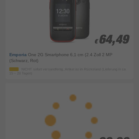
64,49
64,49
€
€
Emporia
One 2G Smartphone 6,1 cm (2.4 Zoll 2 MP
(Schwarz, Rot)
NICHT sofort versandfertig, Artikel ist im Rückstand (Lieferung in ca.
15 – 20 Tagen)