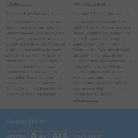
» Weiterlesen...
bringt
» Weiterlesen...
Telekom & Navi: Samsung Galaxy Z Fold 4
Ratgeber: 7 Tipps gegen ein heißes Smartphone im Sommer
Der neue faltbare König unter den
Die Hitze im Sommer kann nicht
Smartphones Das neue faltbare
gefährlich für Menschen sein, auch
Smartphone von Samsung aus der
unsere Smartphones können unter
Oberliga ist nun endlich vorgestellt
starker Sonneneinstrahlung
worden. Doch die Änderungen zum
gefährdet sein. Denn Hitze und
Vorgänger sind nicht so drastisch
Elektronik vertragen sich nicht gut.
wie man es vielleicht gerne hätte.
Wir zeigen dir 7 Tipps, die dein
Wir möchten euch das Gerät heute
Handy vor dem Hitzetod bewahren.
vorstellen und ihr könnt euch
Tipps gegen das Überhitzen
natürlich eure eigene Meinung
Generell solltest du bei großer
dazu bilden. Das Design des
Hitze darauf achten, dass das
Galaxy Z Fold 4 Das Samsung
Smartphone, Tablet oder andere
Galaxy Z Fold 4 bietet ein ähnliches
elektronische Geräte nicht noch
Design wie sein
» Weiterlesen...
wärmer werden, als sie
» Weiterlesen...
Versandinfos