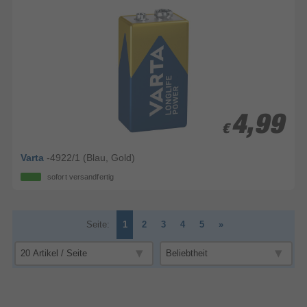
4,99
4,99
€
€
Varta
-4922/1 (Blau, Gold)
sofort versandfertig
Seite:
1
2
3
4
5
»