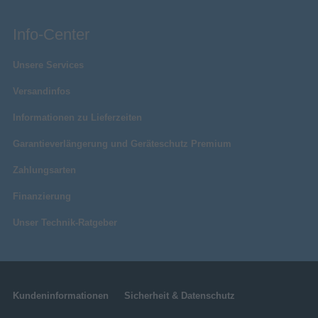
Info-Center
Unsere Services
Versandinfos
Informationen zu Lieferzeiten
Garantieverlängerung und Geräteschutz Premium
Zahlungsarten
Finanzierung
Unser Technik-Ratgeber
Kundeninformationen
Sicherheit & Datenschutz