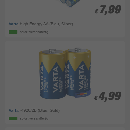
7,99
7,99
€
€
Varta
High Energy AA (Blau, Silber)
sofort versandfertig
4,99
4,99
€
€
Varta
-4920/2B (Blau, Gold)
sofort versandfertig