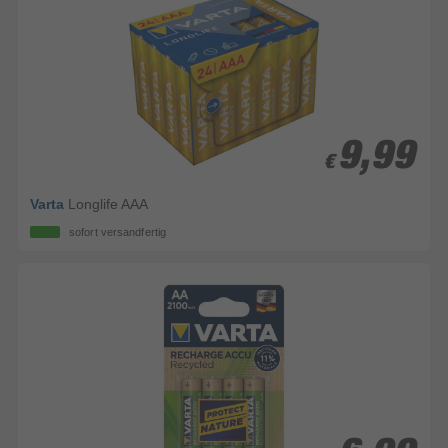
9,99
9,99
€
€
Varta
Longlife AAA
sofort versandfertig