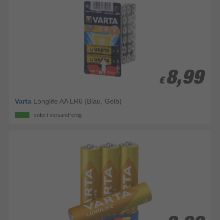
8,99
8,99
€
€
Varta
Longlife AA LR6 (Blau, Gelb)
sofort versandfertig