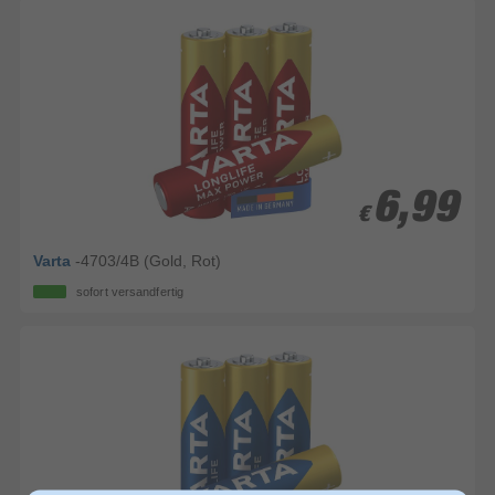
6,99
6,99
€
€
Varta
-4703/4B (Gold, Rot)
sofort versandfertig