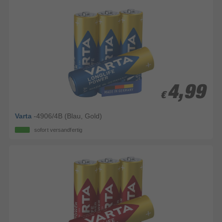
4,99
4,99
€
€
Varta
-4906/4B (Blau, Gold)
sofort versandfertig