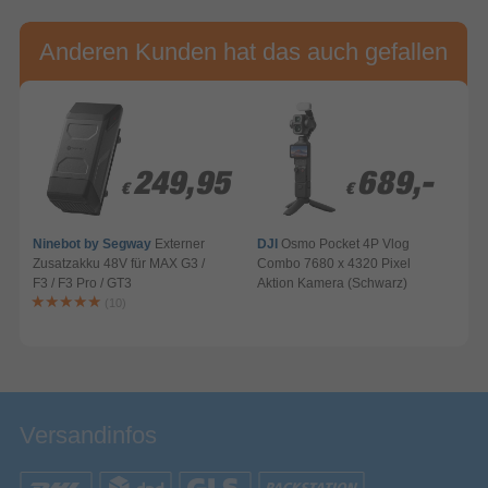
Anderen Kunden hat das auch gefallen
249,95
249,95
689,-
689,-
€
€
€
€
Ninebot by Segway
Externer
DJI
Osmo Pocket 4P Vlog
Zusatzakku 48V für MAX G3 /
Combo 7680 x 4320 Pixel
F3 / F3 Pro / GT3
Aktion Kamera (Schwarz)
A
(10)
Versandinfos