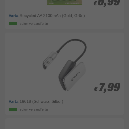
6,99
6,99
€
€
Varta
Recycled AA 2100mAh (Gold, Grün)
sofort versandfertig
7,99
7,99
€
€
Varta
16618 (Schwarz, Silber)
sofort versandfertig