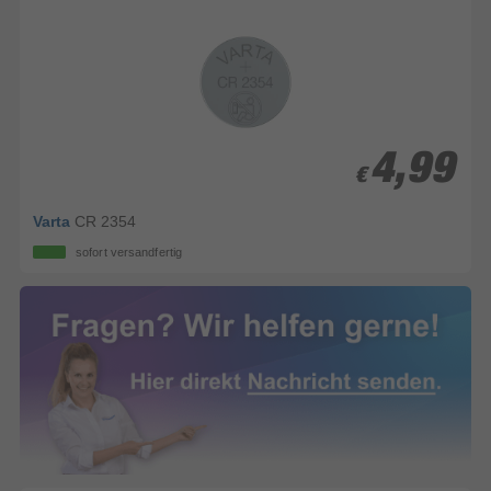
4,99
4,99
€
€
Varta
CR 2354
sofort versandfertig