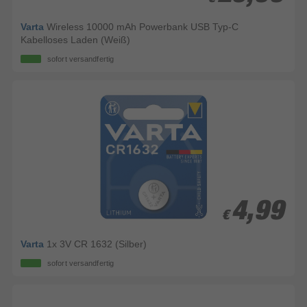
Varta
Wireless 10000 mAh Powerbank USB Typ-C
Kabelloses Laden (Weiß)
sofort versandfertig
4,99
4,99
€
€
Varta
1x 3V CR 1632 (Silber)
sofort versandfertig