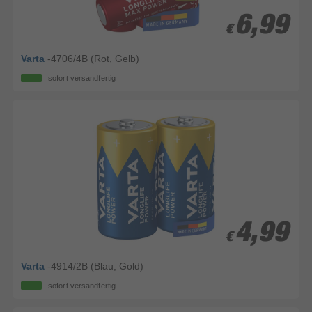
6,99
6,99
€
€
Varta
-4706/4B (Rot, Gelb)
sofort versandfertig
4,99
4,99
€
€
Varta
-4914/2B (Blau, Gold)
sofort versandfertig