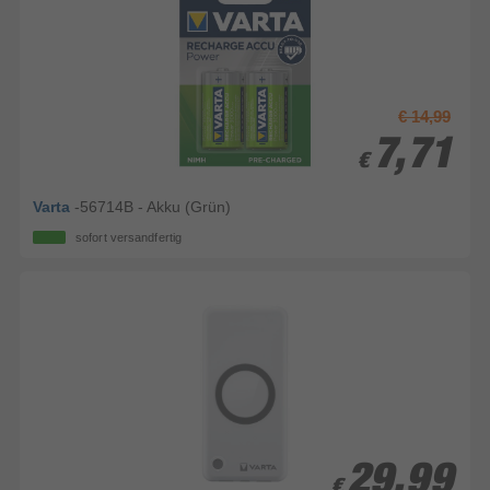
€ 14,99
7,71
7,71
€
€
Varta
-56714B - Akku (Grün)
sofort versandfertig
29,99
29,99
€
€