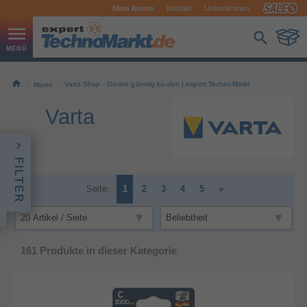
Mein Konto
Kontakt
Unternehmen
Varta Shop - Geräte günstig kaufen | expert TechnoMarkt
Marke
Varta
FILTER
Seite:
1
2
3
4
5
»
161
Produkte in dieser Kategorie