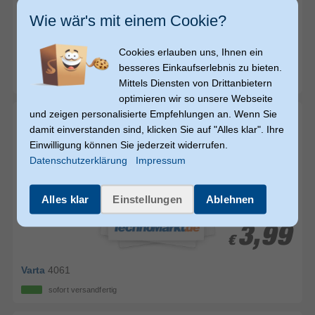
Wie wär's mit einem Cookie?
4,99
4,99
€
€
Cookies erlauben uns, Ihnen ein
Varta
-4903/4B (Blau, Silber)
besseres Einkaufserlebnis zu bieten.
sofort versandfertig
Mittels Diensten von Drittanbietern
optimieren wir so unsere Webseite
und zeigen personalisierte Empfehlungen an. Wenn Sie
damit einverstanden sind, klicken Sie auf "Alles klar". Ihre
Einwilligung können Sie jederzeit widerrufen.
Datenschutzerklärung
Impressum
Alles klar
Einstellungen
Ablehnen
3,99
3,99
€
€
Varta
4061
sofort versandfertig