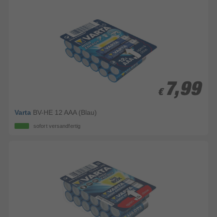
7,99
7,99
€
€
Varta
BV-HE 12 AAA (Blau)
sofort versandfertig