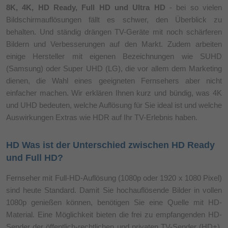
8K, 4K, HD Ready, Full HD und Ultra HD
- bei so vielen
Bildschirmauflösungen fällt es schwer, den Überblick zu
behalten. Und ständig drängen TV-Geräte mit noch schärferen
Bildern und Verbesserungen auf den Markt. Zudem arbeiten
einige Hersteller mit eigenen Bezeichnungen wie SUHD
(Samsung) oder Super UHD (LG), die vor allem dem Marketing
dienen, die Wahl eines geeigneten Fernsehers aber nicht
einfacher machen. Wir erklären Ihnen kurz und bündig, was 4K
und UHD bedeuten, welche Auflösung für Sie ideal ist und welche
Auswirkungen Extras wie HDR auf Ihr TV-Erlebnis haben.
HD Was ist der Unterschied zwischen HD Ready
und Full HD?
Fernseher mit Full-HD-Auflösung (1080p oder 1920 x 1080 Pixel)
sind heute Standard. Damit Sie hochauflösende Bilder in vollen
1080p genießen können, benötigen Sie eine Quelle mit HD-
Material. Eine Möglichkeit bieten die frei zu empfangenden HD-
Sender der öffentlich-rechtlichen und privaten TV-Sender (HD+).