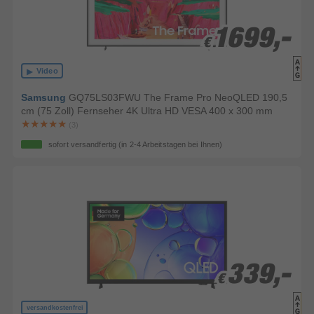
1699,-
1699,-
€
€
Video
Samsung
GQ75LS03FWU The Frame Pro NeoQLED 190,5
cm (75 Zoll) Fernseher 4K Ultra HD VESA 400 x 300 mm
(3)
sofort versandfertig
(in 2-4 Arbeitstagen bei Ihnen)
339,-
339,-
€
€
versandkostenfrei