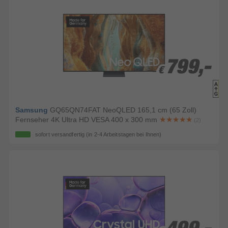
799,-
799,-
€
€
Samsung
GQ65QN74FAT NeoQLED 165,1 cm (65 Zoll)
Fernseher 4K Ultra HD VESA 400 x 300 mm
(2)
sofort versandfertig
(in 2-4 Arbeitstagen bei Ihnen)