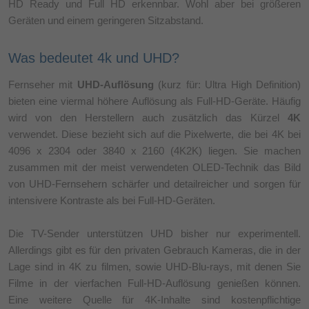
HD Ready und Full HD erkennbar. Wohl aber bei größeren
Geräten und einem geringeren Sitzabstand.
Was bedeutet 4k und UHD?
Fernseher mit
UHD-Auflösung
(kurz für: Ultra High Definition)
bieten eine viermal höhere Auflösung als Full-HD-Geräte. Häufig
wird von den Herstellern auch zusätzlich das Kürzel
4K
verwendet. Diese bezieht sich auf die Pixelwerte, die bei 4K bei
4096 x 2304 oder 3840 x 2160 (4K2K) liegen. Sie machen
zusammen mit der meist verwendeten OLED-Technik das Bild
von UHD-Fernsehern schärfer und detailreicher und sorgen für
intensivere Kontraste als bei Full-HD-Geräten.
Die TV-Sender unterstützen UHD bisher nur experimentell.
Allerdings gibt es für den privaten Gebrauch Kameras, die in der
Lage sind in 4K zu filmen, sowie UHD-Blu-rays, mit denen Sie
Filme in der vierfachen Full-HD-Auflösung genießen können.
Eine weitere Quelle für 4K-Inhalte sind kostenpflichtige