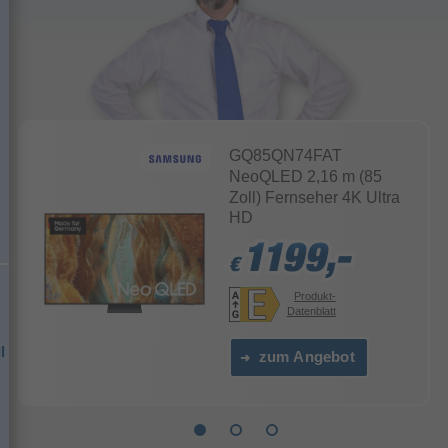
GQ85QN74FAT
NeoQLED 2,16 m (85
Zoll) Fernseher 4K Ultra
HD
1199,-
1199,-
1199,-
€
€
€
Produkt-
Datenblatt
l
zum Angebot