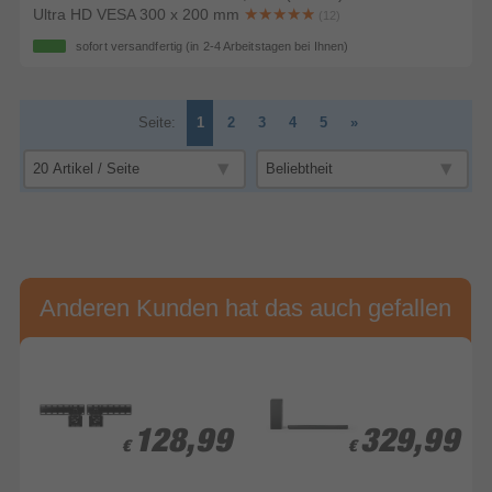
Ultra HD VESA 300 x 200 mm
(12)
sofort versandfertig
(in 2-4 Arbeitstagen bei Ihnen)
Seite:
1
2
3
4
5
»
Anderen Kunden hat das auch gefallen
128,99
128,99
329,99
329,99
€
€
€
€