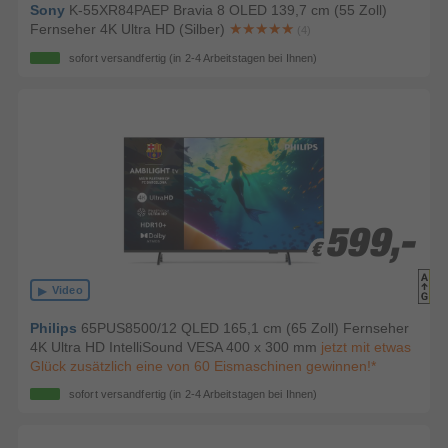
Sony
K-55XR84PAEP Bravia 8 OLED 139,7 cm (55 Zoll)
Fernseher 4K Ultra HD (Silber)
(4)
sofort versandfertig
(in 2-4 Arbeitstagen bei Ihnen)
599,-
599,-
€
€
Video
Philips
65PUS8500/12 QLED 165,1 cm (65 Zoll) Fernseher
4K Ultra HD IntelliSound VESA 400 x 300 mm
jetzt mit etwas
Glück zusätzlich eine von 60 Eismaschinen gewinnen!*
sofort versandfertig
(in 2-4 Arbeitstagen bei Ihnen)