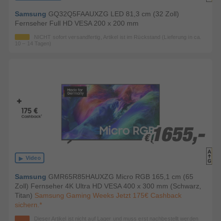
Samsung
GQ32Q5FAAUXZG LED 81,3 cm (32 Zoll)
Fernseher Full HD VESA 200 x 200 mm
NICHT sofort versandfertig, Artikel ist im Rückstand (Lieferung in ca.
10 – 14 Tagen)
1655,-
1655,-
€
€
Video
Samsung
GMR65R85HAUXZG Micro RGB 165,1 cm (65
Zoll) Fernseher 4K Ultra HD VESA 400 x 300 mm (Schwarz,
Titan)
Samsung Gaming Weeks Jetzt 175€ Cashback
sichern.*
Dieser Artikel ist nicht auf Lager und muss erst nachbestellt werden