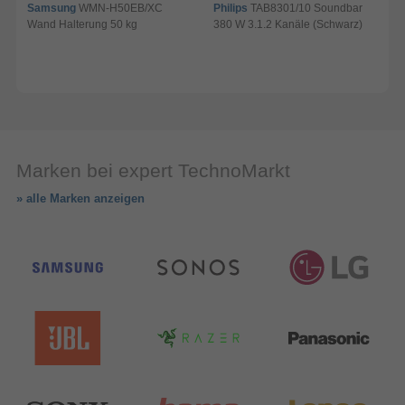
Samsung
WMN-H50EB/XC
Philips
TAB8301/10 Soundbar
Wand Halterung 50 kg
380 W 3.1.2 Kanäle (Schwarz)
B
Marken bei expert TechnoMarkt
» alle Marken anzeigen