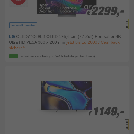
2299,-
2299,-
€
€
versandkostenfrei
LG
OLED77C69LB OLED 195,6 cm (77 Zoll) Fernseher 4K
Ultra HD VESA 300 x 200 mm
jetzt bis zu 2000€ Cashback
sichern!*
sofort versandfertig
(in 2-4 Arbeitstagen bei Ihnen)
1149,-
1149,-
€
€