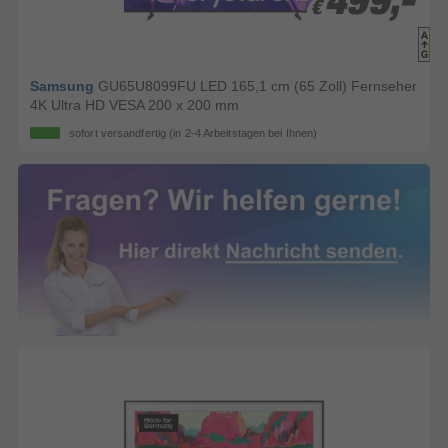
499,-
499,-
€
€
Samsung
GU65U8099FU LED 165,1 cm (65 Zoll) Fernseher
4K Ultra HD VESA 200 x 200 mm
sofort versandfertig
(in 2-4 Arbeitstagen bei Ihnen)