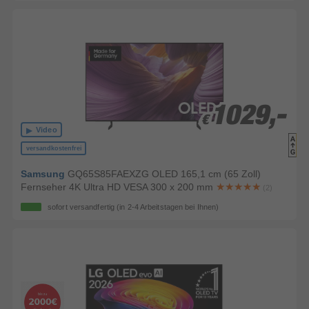
1029,-
1029,-
€
€
Video
versandkostenfrei
Samsung
GQ65S85FAEXZG OLED 165,1 cm (65 Zoll)
Fernseher 4K Ultra HD VESA 300 x 200 mm
(2)
sofort versandfertig
(in 2-4 Arbeitstagen bei Ihnen)