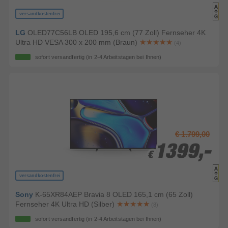
versandkostenfrei
LG
OLED77C56LB OLED 195,6 cm (77 Zoll) Fernseher 4K
Ultra HD VESA 300 x 200 mm (Braun)
(4)
sofort versandfertig
(in 2-4 Arbeitstagen bei Ihnen)
€ 1.799,00
1399,-
1399,-
€
€
versandkostenfrei
Sony
K-65XR84AEP Bravia 8 OLED 165,1 cm (65 Zoll)
Fernseher 4K Ultra HD (Silber)
(8)
sofort versandfertig
(in 2-4 Arbeitstagen bei Ihnen)