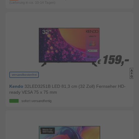
(Lieferung in ca. 10-14 Tagen)
159,-
159,-
€
€
versandkostenfrei
Kendo
32LED3251B LED 81,3 cm (32 Zoll) Fernseher HD-
ready VESA 75 x 75 mm
sofort versandfertig