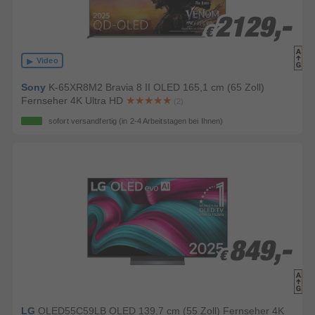
2129,-
2129,-
€
€
Video
Sony
K-65XR8M2 Bravia 8 II OLED 165,1 cm (65 Zoll)
Fernseher 4K Ultra HD
(2)
sofort versandfertig
(in 2-4 Arbeitstagen bei Ihnen)
849,-
849,-
€
€
LG
OLED55C59LB OLED 139,7 cm (55 Zoll) Fernseher 4K