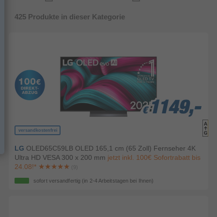
425
Produkte in dieser Kategorie
1149,-
1149,-
1149,-
€
€
€
versandkostenfrei
LG
OLED65C59LB OLED 165,1 cm (65 Zoll) Fernseher 4K
Ultra HD VESA 300 x 200 mm
jetzt inkl. 100€ Sofortrabatt bis
24.08!*
(9)
sofort versandfertig
(in 2-4 Arbeitstagen bei Ihnen)