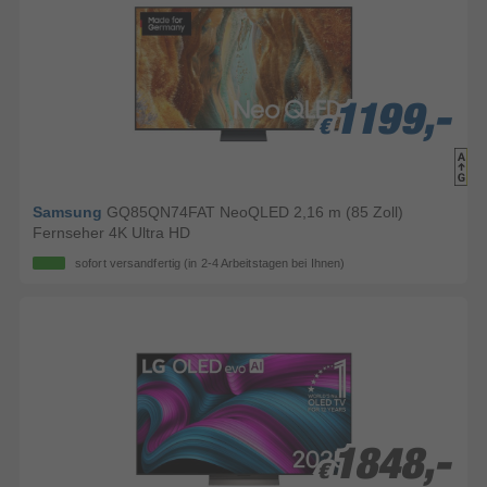
1199,-
1199,-
1199,-
€
€
€
Samsung
GQ85QN74FAT NeoQLED 2,16 m (85 Zoll)
Fernseher 4K Ultra HD
sofort versandfertig
(in 2-4 Arbeitstagen bei Ihnen)
1848,-
1848,-
€
€