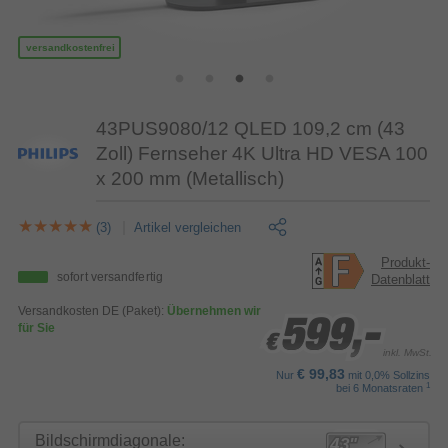
versandkostenfrei
43PUS9080/12 QLED 109,2 cm (43
Zoll) Fernseher 4K Ultra HD VESA 100
x 200 mm (Metallisch)
(3)
Artikel vergleichen
Produkt-
sofort versandfertig
Datenblatt
Versandkosten DE (Paket):
Übernehmen wir
599,-
599,-
599,-
für Sie
€
€
€
inkl. MwSt.
€ 99,83
Nur
mit 0,0% Sollzins
1
bei 6 Monatsraten
Bildschirmdiagonale: