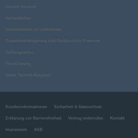
Sonstiges
Unsere Services
Artikelnummer
11124059052
Versandinfos
Herstellerartikelnummer
43PUS9080/12
Informationen zu Lieferzeiten
Garantieverlängerung und Geräteschutz Premium
Zahlungsarten
Finanzierung
Unser Technik-Ratgeber
Kundeninformationen
Sicherheit & Datenschutz
Erklärung zur Barrierefreiheit
Vertrag widerrufen
Kontakt
Impressum
AGB