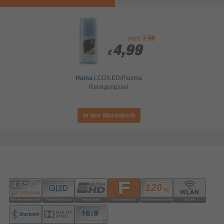
statt
7,99
4,99
4,99
€
€
Hama
LCD/LED/Plasma
Reinigungsset