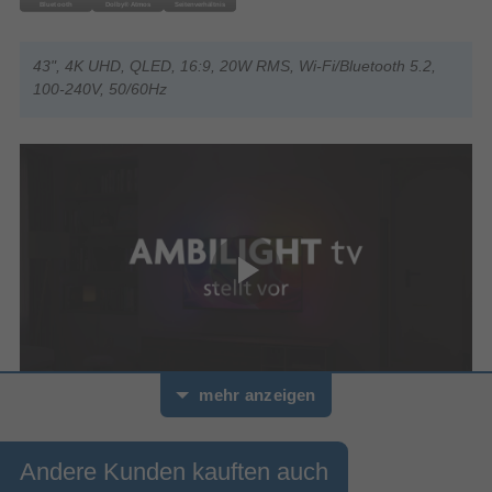
43", 4K UHD, QLED, 16:9, 20W RMS, Wi-Fi/Bluetooth 5.2,
100-240V, 50/60Hz
mehr anzeigen
0
Sekunden
von
Philips 
0
Andere Kunden kauften auch
9000 
Sekunden
Serie