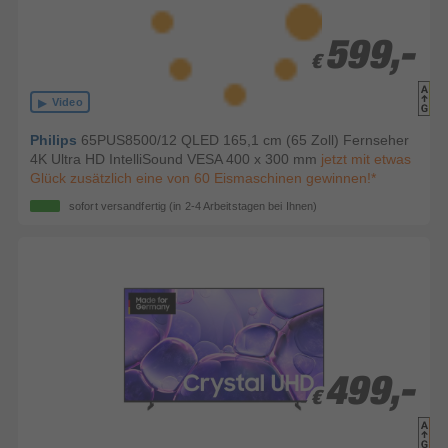
599,-
599,-
€
€
Video
Philips
65PUS8500/12 QLED 165,1 cm (65 Zoll) Fernseher
4K Ultra HD IntelliSound VESA 400 x 300 mm
jetzt mit etwas
Glück zusätzlich eine von 60 Eismaschinen gewinnen!*
sofort versandfertig
(in 2-4 Arbeitstagen bei Ihnen)
499,-
499,-
€
€