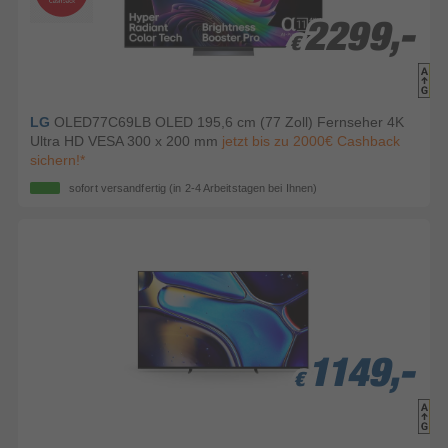
2299,-
2299,-
€
€
LG
OLED77C69LB OLED 195,6 cm (77 Zoll) Fernseher 4K
Ultra HD VESA 300 x 200 mm
jetzt bis zu 2000€ Cashback
sichern!*
sofort versandfertig
(in 2-4 Arbeitstagen bei Ihnen)
1149,-
1149,-
1149,-
€
€
€