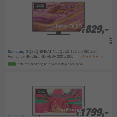
829,-
829,-
€
€
Samsung
GQ50QN94FAT NeoQLED 127 cm (50 Zoll)
Fernseher 4K Ultra HD VESA 200 x 200 mm
(8)
sofort versandfertig
(in 2-4 Arbeitstagen bei Ihnen)
1799,-
1799,-
€
€