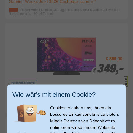
Gaming Weeks Jetzt 350€ Cashback sichern.*
Dieser Artikel ist nicht auf Lager und muss erst nachbestellt werden
(Lieferung in ca. 10-14 Tagen)
€ 399,00
349,-
349,-
€
€
versandkostenfrei
Wie wär's mit einem Cookie?
Kendo
43LED8251DG LED 109,2 cm (43 Zoll) Fernseher 4K
Ultra HD VESA 100 x 100 mm
Cookies erlauben uns, Ihnen ein
sofort versandfertig
besseres Einkaufserlebnis zu bieten.
Mittels Diensten von Drittanbietern
optimieren wir so unsere Webseite