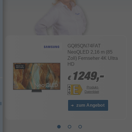
GQ85QN74FAT
NeoQLED 2,16 m (85
Zoll) Fernseher 4K Ultra
HD
1249,-
1249,-
€
€
Produkt-
Datenblatt
l
zum Angebot