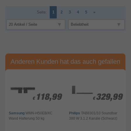
Seite:
1
2
3
4
5
»
Anderen Kunden hat das auch gefallen
118,99
118,99
329,99
329,99
€
€
€
€
Samsung
WMN-H50EB/XC
Philips
TAB8301/10 Soundbar
Wand Halterung 50 kg
380 W 3.1.2 Kanäle (Schwarz)
B