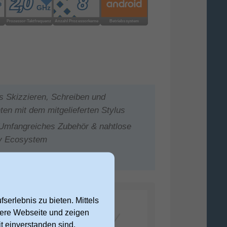
es Skizzieren, Schreiben und
en mit dem mitgelieferten Stylus
 Umfangreiches Zubehör & nahtlose
xy Ecosystem
serlebnis zu bieten. Mittels
nsere Webseite und zeigen
t einverstanden sind,