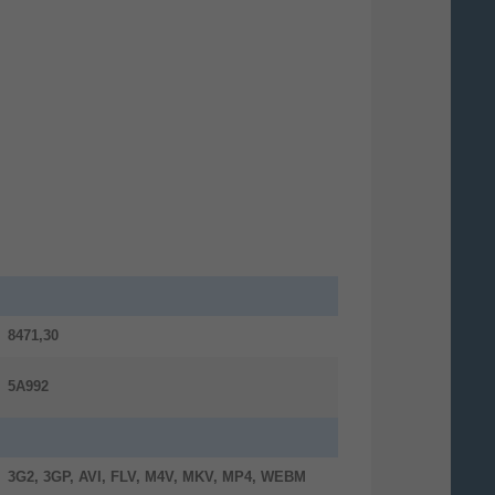
en ganzen Tag lang
nterwegs
t dem 8.000 mAh starken Akku deines
axy Tab S10 Lite kannst du lange
rchhalten und ohne Unterbrechung
eiten, lernen und Unterhaltung
ießen. Falls das Tablet doch mal
geladen werden muss, erledigt dies die
W - Schnellladefunktion im
ndumdrehen. Somit ist unser Galaxy
 S10 Lite perfekt für sowohl
minreiche Vormittage als auch lange
eaming-Sessions mit zuverlässiger
8471,30
stung, die dich durch den Tag bringt.
5A992
iterlesen
3G2, 3GP, AVI, FLV, M4V, MKV, MP4, WEBM