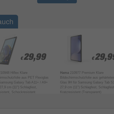
Ega
s
arbeiten und deine Dateien an einem Ort
and
nt.
zu speichern.
Ass
auch
t.
29,99
29,99
29,9
29,9
€
€
€
€
210948 Hiflex Klare
Hama
210977 Premium Klare
irmschutzfolie aus PET Flexiglas
Bildschirmschutzfolie aus gehärtete
 Samsung Galaxy Tab A11+ / A9+
Glas 9H für Samsung Galaxy Tab S1
 27,9 cm (11") Schlagfest,
27,9 cm (11") Schlagfest, Schlagfest
sistent, Schockresistent
Kratzresistent (Transparent)
arent)
AI nur einen Klick
entfernt
L