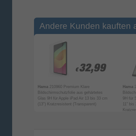
Light“-Zertifizierung von SGS, die blaue
Licht reduziert und so deine Augen scho
Egal, ob du deine Lieblingsinhalte
Andere Kunden kauften 
streamst oder Projekte bearbeitest: Das
Display passt sich so an, dass die
weiterlesen
Bewegung flüssig und natürlich aussieh
9,99
9,99
32,99
32,99
€
€
Folio aus
Hama
210960 Premium Klare
Hama
ro 11" (2024)
Bildschirmschutzfolie aus gehärtetes
Bildsch
zabweisend,
Glas 9H für Apple iPad Air 13 bis 33 cm
9H für
ent mit
(13") Kratzresistent (Transparent)
11” bis
Kratzre
Lass deiner Kreativität
(Transp
freien Lauf