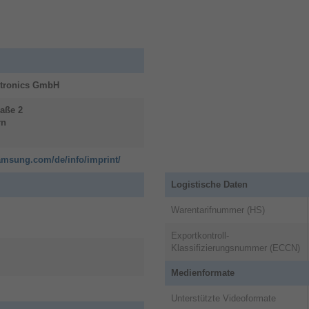
d
Berühre den Galaxy AI-Hotkey und starte
u
den AI Assistent. Personalisiere den
Hotkey mit deinem bevorzugten AI-
Mi
e
Assistenten, um schnelle Antworten,
Gal
hilfreiche Vorschläge oder Unterstützung
tronics GmbH
du
in Echtzeit zu bekommen, während du
arb
n
weiterhin produktiv bleibst. So bekommst
raße
2
gen
des
du smarte Hilfe und kannst deinen
rn
auf
Workflow auf dem Galaxy Tab S10 Lite
25 
vereinfachen.
amsung.com/de/info/imprint/
Ha
Tab
Logistische Daten
ter
Str
Warentarifnummer (HS)
Lei
Exportkontroll-
Klassifizierungsnummer (ECCN)
we
Medienformate
Unterstützte Videoformate