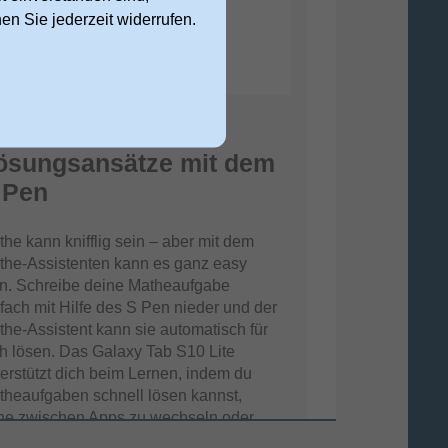
nen Sie jederzeit widerrufen.
raktische
ösungsansätze mit dem
 Pen
he kann knifflig sein – aber mit dem
the-Assistenten kann es ganz easy
in. Schreibe deine Matheaufgabe
fach mit Hilfe des S Pen nieder und der
he-Assistent kann sie automatisch für
h lösen. Das Galaxy Tab S10 Lite
erstützt dich beim Lernen, indem du
theaufgaben schnell lösen kannst,
ne zwischen Apps zu wechseln oder
h ablenken zu lassen.