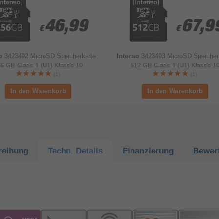
46,99
46,99
67,9
67,9
€
€
€
€
so
3423492 MicroSD Speicherkarte
Intenso
3423493 MicroSD Speicher
6 GB Class 1 (U1) Klasse 10
512 GB Class 1 (U1) Klasse 1
(1)
(1)
reibung
Techn.
Details
Finanzierung
Bewer