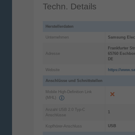
Techn. Details
Mit der Handschrifthilfe kannst du
unordentliche handschriftliche Notizen
schnell wieder leserlich machen. Du
kannst die Schrift begradigen, Abständ
Herstellerdaten
anpassen, Buchstaben ausrichten und
Unternehmen
Samsung Elec
Buchstabenformen korrigieren. Halte
Ideen fest, mache Notizen zu Seminare
Frankfurter St
oder skizziere etwas – all das mit Hilfe 
Adresse
65760
Eschbo
S Pen, damit dein Geschriebenes
DE
ordentlich aussieht.
Website
https://www.s
Anschlüsse und Schnittstellen
Mobile High-Definition Link
(MHL)
Anzahl USB 2.0 Typ-C
1
Anschlüsse
USB
Kopfhörer-Anschluss