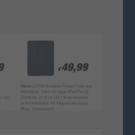
l, ob du Gleichungen übst oder an
eren Aufgaben tüftelst: Mit dem Mathe-
istenten ist Rechnen Kinderspiel.
9
9
49,99
49,99
€
€
Hama
227020 Extreme Protect Folio aus
Hama
217223 Fol
s
Mikrofaser, Samt für Apple iPad Pro 11"
Kunststoff für Ap
1 bis
(2024) bis 27,9 cm (11") Kratzresistent,
cm (10.9") Schm
,
Schockresistent mit Magnetverschluss
Staubresistent, K
(Blau, Transparent)
ade schnell auf und sei