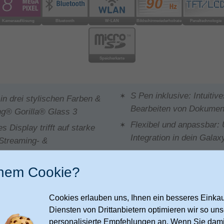
S Pen inklusive: Intuitiv
n drei stylischen Farben &
Bearbeiten von Dokument
ng® Gorilla® Glass 3
Flexibel und anpassbar:
 Display trifft auf starke
Integration in dein Gala
 Streaming- &
inem Cookie?
Cookies erlauben uns, Ihnen ein besseres Einkauf
Diensten von Drittanbietern optimieren wir so u
personalisierte Empfehlungen an. Wenn Sie dami