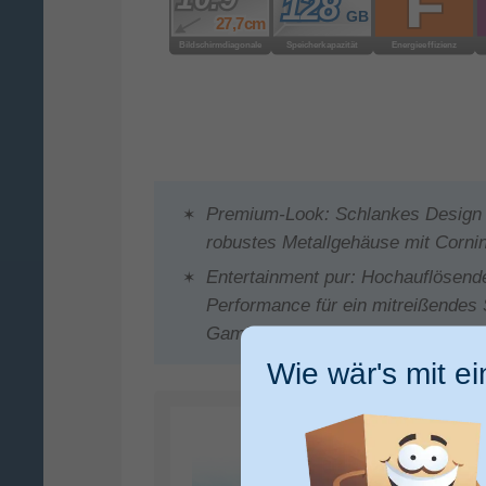
Premium-Look: Schlankes Design i
robustes Metallgehäuse mit Corni
Entertainment pur: Hochauflösendes
Performance für ein mitreißendes
Gamingerlebnis
Wie wär's mit e