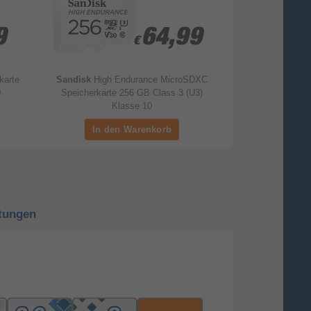
9
9
64,99
64,99
€
€
karte
Sandisk
High Endurance MicroSDXC
Intenso
3424492
0
Speicherkarte 256 GB Class 3 (U3)
256 GB Cla
Klasse 10
tungen