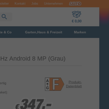
letter
Kontakt
Jobs
Unternehmen
€ 0,00
te & Co
Garten,Haus & Freizeit
Marken
 GHz Android 8 MP (Grau)
Produkt-
ertig
Datenblatt
ket):
347,-
347,-
347,-
€
€
€