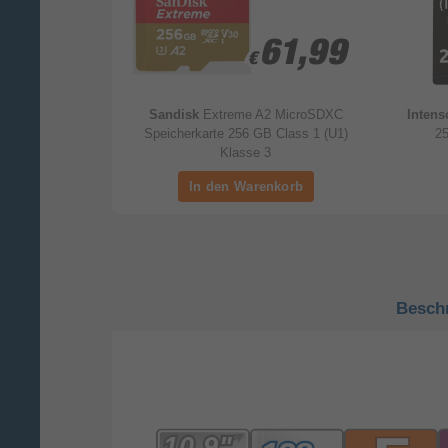
4,99
4,99
61,99
61,99
€
€
Speicherkarte
Sandisk
Extreme A2 MicroSDXC
Inten
 Klasse 10
Speicherkarte 256 GB Class 1 (U1)
25
Klasse 3
Besch