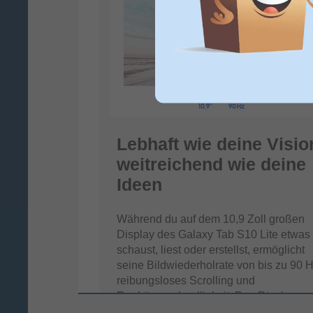
Lebhaft wie deine Visio
weitreichend wie deine
Ideen
Während du auf dem 10,9 Zoll großen
Display des Galaxy Tab S10 Lite etwas
schaust, liest oder erstellst, ermöglicht
seine Bildwiederholrate von bis zu 90 
reibungsloses Scrolling und
Reaktionsschnelligkeit. Das Display
verfügt außerdem über die „Low Blue