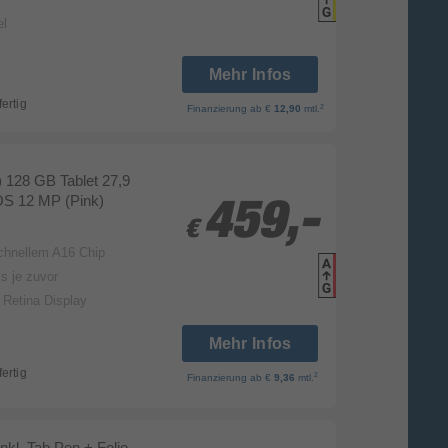
Datenbla
el
Mehr Infos
fertig
2
Finanzierung
ab €
12,90
mtl.
) 128 GB Tablet 27,9
OS 12 MP (Pink)
459,-
459,-
€
€
schnellem A16 Chip
Produk
s je zuvor
Datenbla
d Retina Display
Mehr Infos
fertig
2
Finanzierung
ab €
9,36
mtl.
inkl. Tab Pen + Folio