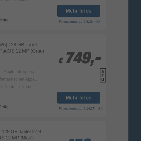
Mehr Infos
fertig
2
Finanzierung
ab €
9,36
mtl.
026) 128 GB Tablet
) iPadOS 12 MP (Grau)
749,-
749,-
€
€
r­mance und groß­artige Grafik mit Hard­ware beschleu­nigtem Raytracing
Produk
Datenbla
digst du alles intuitiv und fast schon magisch
muni­ziere und erledige Dinge leichter
Mehr Infos
fertig
2
Finanzierung
ab €
14,37
mtl.
) 128 GB Tablet 27,9
OS 12 MP (Blau)