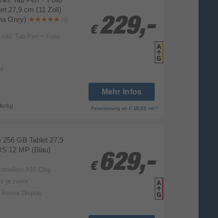
t 27,9 cm (11 Zoll)
na Grey)
229,-
229,-
(8)
€
€
inkl. Tab Pen + Folio
Produk
Datenbla
el
Mehr Infos
fertig
2
Finanzierung
ab €
10,51
mtl.
) 256 GB Tablet 27,9
OS 12 MP (Blau)
629,-
629,-
€
€
schnellem A16 Chip
s je zuvor
Produk
Datenbla
d Retina Display