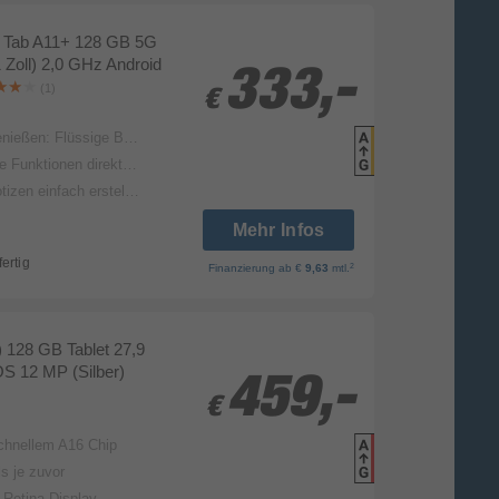
 Tab A11+ 128 GB 5G
1 Zoll) 2,0 GHz Android
333,-
333,-
(1)
€
€
r Sound über Quad-Lautsprecher & 25W-Schnellladen¹ für Entertainment ohne Kompromisse
Produk
Datenbla
ablet mit Google Gemini² & Circle to Search mit Google³
stellen & organisieren mit Samsung Notes
Mehr Infos
fertig
2
Finanzierung
ab €
9,63
mtl.
) 128 GB Tablet 27,9
OS 12 MP (Silber)
459,-
459,-
€
€
schnellem A16 Chip
Produk
Datenbla
s je zuvor
d Retina Display