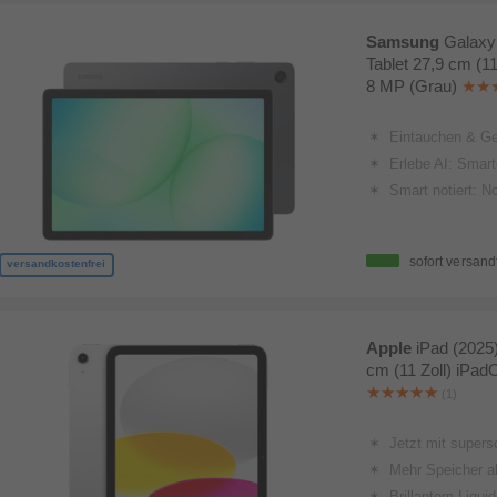
Samsung
Galaxy
Tablet 27,9 cm (1
8 MP (Grau)
Eintauchen & Genießen: Flüssige Bilder dank 90 Hz Bildwiederholrate, satte
Erlebe AI: Smarte Funktionen direkt auf deinem T
Smart notiert: Notizen einfach er
sofort versand
versandkostenfrei
Apple
iPad (2025
cm (11 Zoll) iPad
(1)
Jetzt mit super­
Mehr Speicher al
Brillantem Liqui