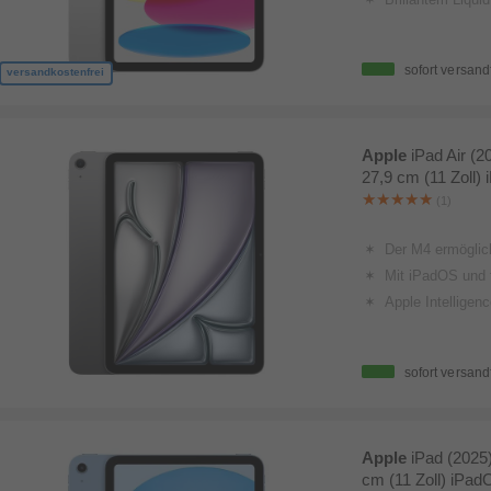
sofort versand
versandkostenfrei
Apple
iPad Air (2
27,9 cm (11 Zoll
(1)
Der M4 ermög­licht Apple Intelligence, eine unglaub­liche Per­fo
Mit iPadOS und fan­tas­tischen Apps erle
Apple Intelligence. Gestalte, kom
sofort versand
Apple
iPad (2025
cm (11 Zoll) iPad