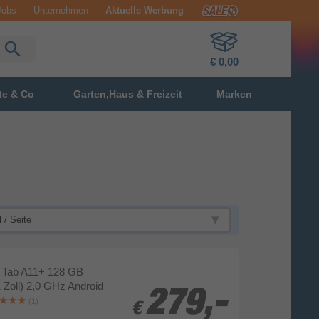
Jobs
Unternehmen
Aktuelle Werbung
€ 0,00
te & Co
Garten,Haus & Freizeit
Marken
 Tab A11+ 128 GB
1 Zoll) 2,0 GHz Android
279,-
279,-
(1)
€
€