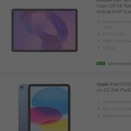
Case 128 GB Table
Android 8 MP (Lu
Lenovo Idea Tab 
Case
27,9 cm (11")
2560 x 1600 Pix
128 GB
sofort versand
Apple
iPad (2025
cm (11 Zoll) iPad
Jetzt mit super­
Mehr Speicher al
Brillantem Liqui