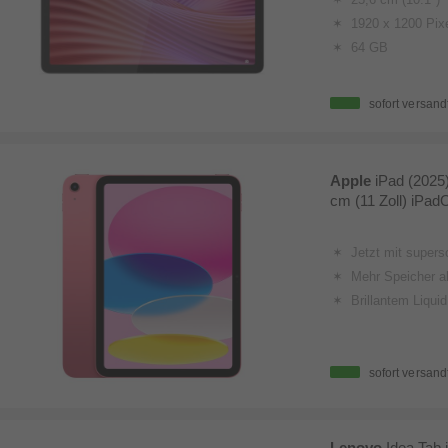
1920 x 1200 Pix
64 GB
sofort versand
Apple
iPad (2025
cm (11 Zoll) iPad
Jetzt mit super­
Mehr Speicher al
Brillantem Liqui
sofort versand
Lenovo
Idea Tab 