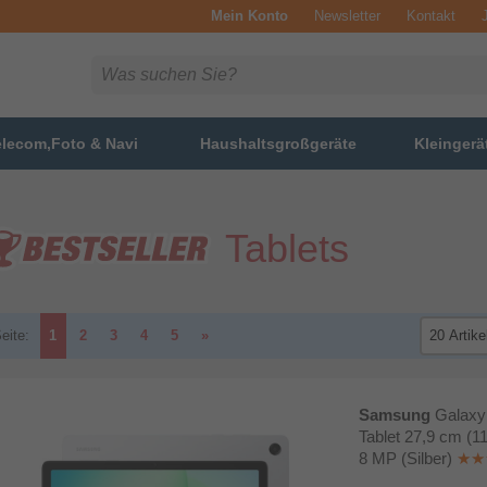
Mein Konto
Newsletter
Kontakt
elecom,Foto & Navi
Haushaltsgroßgeräte
Kleingerä
Tablets
eite:
1
2
3
4
5
»
Samsung
Galaxy
Tablet 27,9 cm (1
8 MP (Silber)