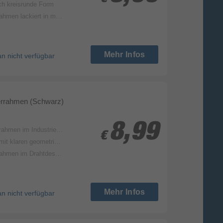
rch kreisrunde Form
lackiert in mattem Schwarz
Mehr Infos
an nicht verfügbar
derrahmen (Schwarz)
8,99
8,99
schlanken Eisenstreben für ein Foto im Format 10 x 15 cm
€
€
laren geometrischen Formen
design lackiert in mattem Schwarz
Mehr Infos
an nicht verfügbar