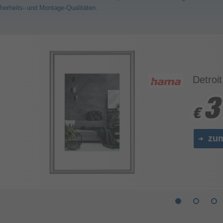
herheits- und Montage-Qualitäten.
Detroit
3
3
€
€
zu