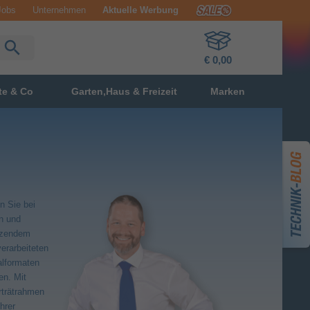
Jobs
Unternehmen
Aktuelle Werbung
€ 0,00
te & Co
Garten,Haus & Freizeit
Marken
n Sie bei
n und
nzendem
erarbeiteten
alformaten
en. Mit
rträtrahmen
hrer