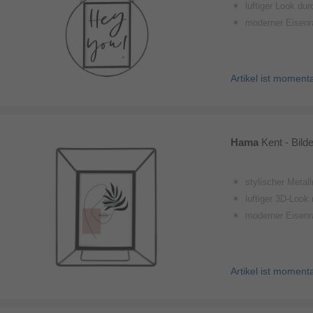
luftiger Look du
moderner Eisenrahmen 
Artikel ist moment
Hama
Kent - Bil
stylischer Metallrahmen im Industriedesign mit 
luftiger 3D-Look mit k
moderner Eisenrahmen im Draht
Artikel ist moment