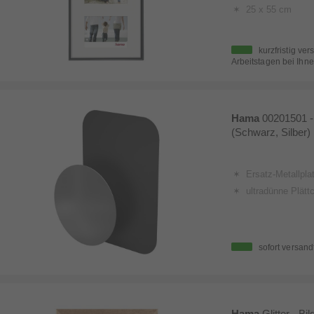
25 x 55 cm
kurzfristig ver
Arbeitstagen bei Ihne
Hama
00201501 -
(Schwarz, Silber)
Ersatz-Metallplatten zur Verwendung mit
ultradünne Plättchen zum Einlegen in die Schutzhülle oder zum K
sofort versand
Hama
Glitter - B