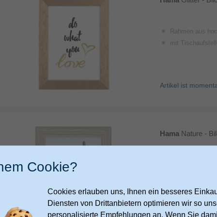
Rahmen aus hochwertigem MDF in Gli
mit Tischaufsteller und Aufhäng
Artikel ist moment
Hama
Nature - B
inem Cookie?
Rahmen aus hochwertigem MDF
mit Tischaufsteller und Aufhäng
Cookies erlauben uns, Ihnen ein besseres Einkauf
Diensten von Drittanbietern optimieren wir so u
personalisierte Empfehlungen an. Wenn Sie dami