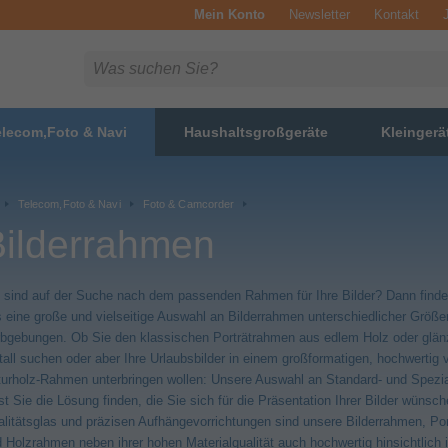
Mein Konto
Newsletter
Kontakt
elecom,Foto & Navi
Haushaltsgroßgeräte
Kleingerä
Telecom,Foto & Navi
Foto & Camcorder
Bilderrahmen
 sind auf der Suche nach dem passenden Rahmen für Ihre Bilder? Dann finde
 eine große und vielseitige Auswahl an Bilderrahmen unterschiedlicher Größe
bgebungen. Ob Sie den klassischen Porträtrahmen aus edlem Holz oder glä
all suchen oder aber Ihre Urlaubsbilder in einem großformatigen, hochwertig v
urholz-Rahmen unterbringen wollen: Unsere Auswahl an Standard- und Spezi
st Sie die Lösung finden, die Sie sich für die Präsentation Ihrer Bilder wünsch
litätsglas und präzisen Aufhängevorrichtungen sind unsere Bilderrahmen, Po
 Holzrahmen neben ihrer hohen Materialqualität auch hochwertig hinsichtlich i