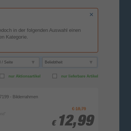
e jedoch in der folgenden Auswahl einen
en Kategorie.
nur Aktionsartikel
nur lieferbare Artikel
199 - Bilderrahmen
€ 18,79
rid"
12,99
12,99
€
€