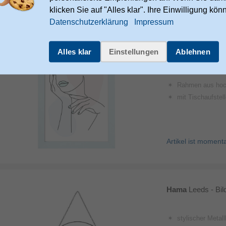
Artikel ist moment
klicken Sie auf "Alles klar". Ihre Einwilligung kön
Datenschutzerklärung
Impressum
Alles klar
Einstellungen
Ablehnen
Hama
Pastel - Bi
Rahmen aus hochwertigem MDF i
mit Tischaufsteller und Aufhäng
Artikel ist moment
Hama
Leeds - Bi
stylischer Metallbilderrahmen im Indus