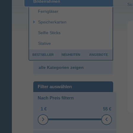
Objektivdeckel
Bilderrahmen
Sic
Blitz & Beleuchtung
Ferngläser
Taschen Foto & Camcorder
Speicherkarten
Speicherkarten-Lesegeräte
Zubehör Kameras
Selfie Sticks
Stative
Detroit (Silber)
BESTSELLER
NEUHEITEN
ANGEBOTE
41,99
41,99
Funksprechgeräte
Ladegeräte
Navigation
€
€
alle Kategorien zeigen
zum Angebot
Nach Preis filtern
1 €
55 €