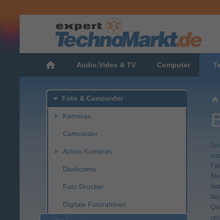
Audio,Video & TV
Computer
T
Mobilfunk
Festnetz
Foto & Camcorder
Kameras
Kompaktkameras
Camcorder
Sie
Sofortbildkameras
Action Kameras
uns
Far
Systemkameras
Zubehör Action Kameras
Dashcams
Met
Objektive
Foto Drucker
Nat
läs
Objektivfilter
Digitale Fotorahmen
Qua
und