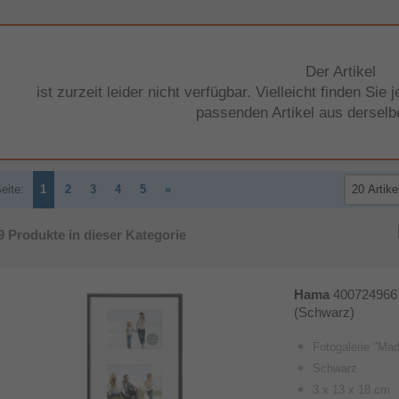
Der Artikel
ist zurzeit leider nicht verfügbar. Vielleicht finden Si
passenden Artikel aus derselb
eite:
1
2
3
4
5
»
9
Produkte in dieser Kategorie
Hama
4007249667
(Schwarz)
Fotogalerie "Mad
Schwarz
3 x 13 x 18 cm