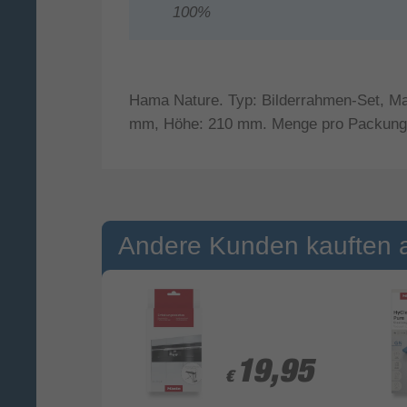
100%
Hama Nature. Typ: Bilderrahmen-Set, Mate
mm, Höhe: 210 mm. Menge pro Packung:
Andere Kunden kauften 
9,49
9,49
19,95
19,95
€
€