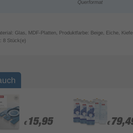
Querformat
rial: Glas, MDF-Platten, Produktfarbe: Beige, Eiche, Kiefe
 8 Stück(e)
auch
15,95
15,95
79,4
79,4
€
€
€
€