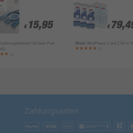
15,95
15,95
79,4
79,4
€
€
€
€
taubsaugerbeutel HyClean Pure
Miele
UltraPhase 1 und 2 All in 
iß)
(2)
(2)
Bewertung & Kommentar speichern
Zahlungsarten