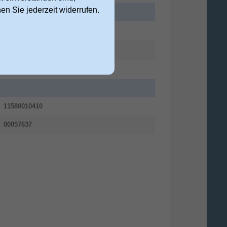
nen Sie jederzeit widerrufen.
210 mm
160 mm
13 mm
11580010410
00057637