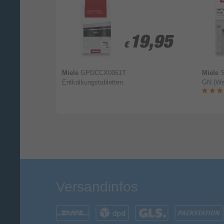
Ihr Kommentar*
9,49
9,49
19,95
19,95
€
€
le Backblech
Miele
GPDCCX0061T
Miele
S
ng 44,8 cm x
Entkalkungstabletten
GN (We
Versandinfos