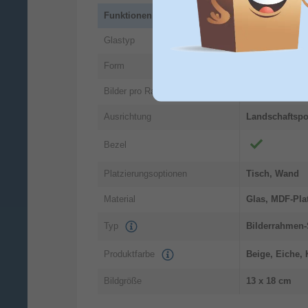
Funktionen
Nachdenklich
Glastyp
Rechteckig
Form
1
Bilder pro Rahmen
Landschaftspor
Ausrichtung
Bezel
Tisch, Wand
Platzierungsoptionen
Glas, MDF-Pla
Material
Typ
Bilderrahmen-
Produktfarbe
Beige, Eiche, 
13 x 18 cm
Bildgröße