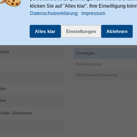
klicken Sie auf "Alles klar". Ihre Einwilligung kön
Gewicht & Abmessungen
Datenschutzerklärung
Impressum
Höhe
Breite
Alles klar
Einstellungen
Ablehnen
Tiefe
trait
Sonstiges
Artikelnummer
Herstellerartikelnummer
tten
Set
Kiefer, Graubraun