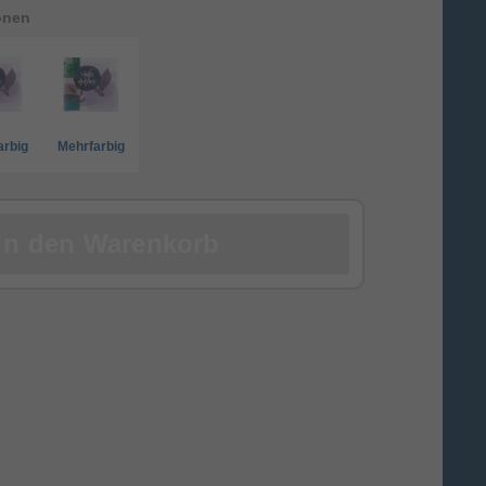
ionen
arbig
Mehrfarbig
In den Warenkorb