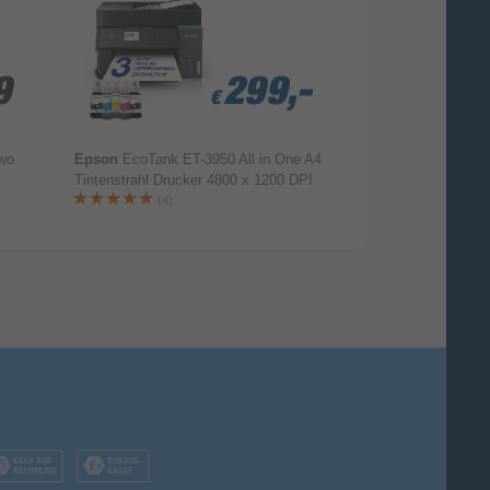
9
9
299,-
299,-
299,-
€
€
€
Two
Epson
EcoTank ET-3950 All in One A4
Miele
GPCLCX010
Tintenstrahl Drucker 4800 x 1200 DPI
für Kaffeevollau
Reinigungstablet
(4)