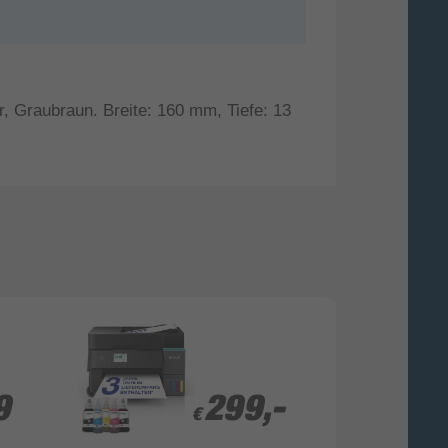
r, Graubraun. Breite: 160 mm, Tiefe: 13
9
9
299,-
299,-
€
€