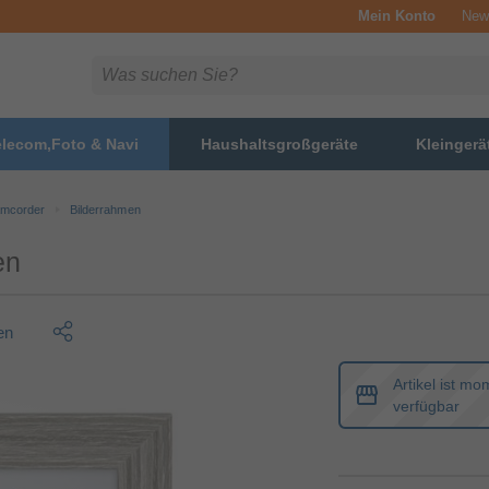
Mein Konto
News
elecom,Foto & Navi
Haushaltsgroßgeräte
Kleingerä
amcorder
Bilderrahmen
en
en
Artikel ist mo
verfügbar