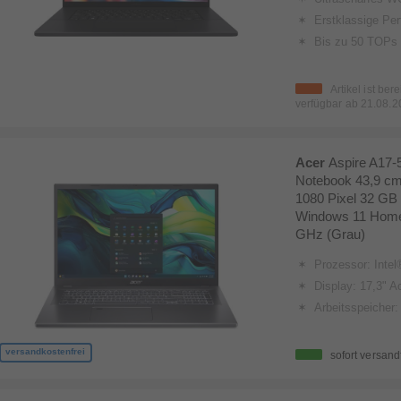
Erstklassige Performance dank des AMD Ryzen AI 9 HX 370 Prozessors mit integ
Bis zu 50 TOPs auf der NP
Artikel ist ber
verfügbar ab
21.08.2
Acer
Aspire A17
Notebook 43,9 cm 
1080 Pixel 32 G
Windows 11 Home 
GHz (Grau)
Prozessor: Intel® 
Display: 17,3" Acer ComfyV
Arbeitsspeiche
versandkostenfrei
sofort versand