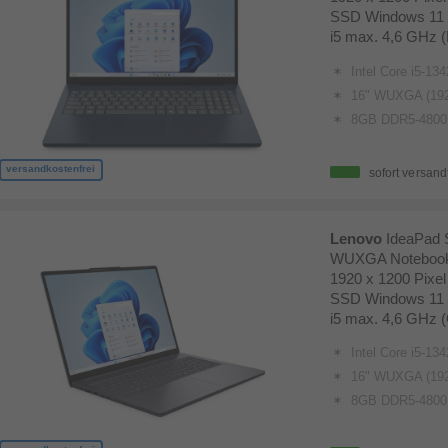
SSD Windows 11 
i5 max. 4,6 GHz 
Intel Core i5-13420H, 8C (4P + 4E)/12T, P-core up
16" WUXGA (1920x1200) 
8GB DDR5-4800 + 
versandkostenfrei
sofort versand
Lenovo
IdeaPad 
WUXGA Notebook 
1920 x 1200 Pix
SSD Windows 11 
i5 max. 4,6 GHz 
Intel Core i5-13420H, 8C (4P + 4E)/12T, P-core up
16" WUXGA (1920x1200) 
8GB DDR5-4800 + 