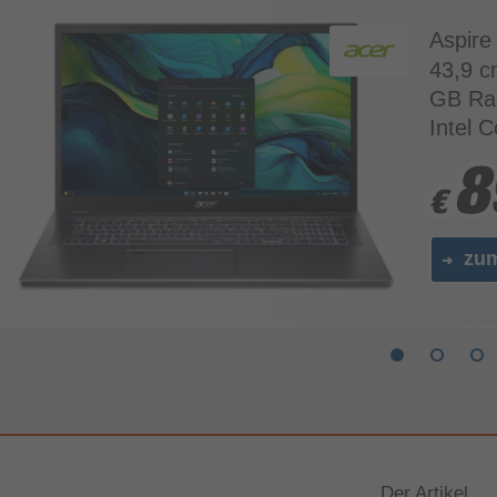
Aspire
43,9 c
GB Ra
Intel 
8
8
€
€
zu
Der Artikel