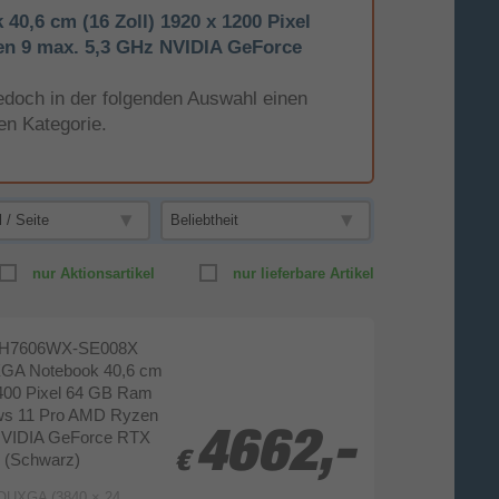
6 cm (16 Zoll) 1920 x 1200 Pixel
 9 max. 5,3 GHz NVIDIA GeForce
e jedoch in der folgenden Auswahl einen
en Kategorie.
nur Aktionsartikel
nur lieferbare Artikel
6 H7606WX-SE008X
GA Notebook 40,6 cm
2400 Pixel 64 GB Ram
s 11 Pro AMD Ryzen
NVIDIA GeForce RTX
4662,-
4662,-
€
€
 (Schwarz)
ign und 16:10 Format mit 120Hz, 100% DCI-P3-Farbraum Abdeckung und 700 Nits Spitzenhelligkeit