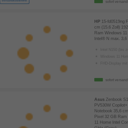
versandkostenfrei
sofort versand
HP
15-fd0519ng F
cm (15.6 Zoll) 19
Ram Windows 11
Intel® N max. 3,6
Intel N150 (bis zu 3,6 GHz mit Intel Turbo-B
Windows 11 Ho
FHD-Display mit 39,6 
sofort versand
Asus
Zenbook S
PV530W Copilot+ 
Notebook 35,6 cm 
Pixel 32 GB Ram
11 Home Intel Cor
GHz (Grau)
.