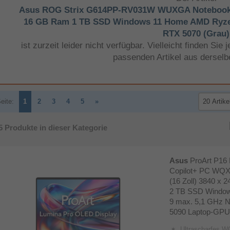
Asus ROG Strix G614PP-RV031W WUXGA Notebook 40,
16 GB Ram 1 TB SSD Windows 11 Home AMD Ryzen
RTX 5070 (Grau)
ist zurzeit leider nicht verfügbar. Vielleicht finden Si
passenden Artikel aus derselb
eite:
1
2
3
4
5
»
5
Produkte in dieser Kategorie
Asus
ProArt P1
Copilot+ PC WQX
(16 Zoll) 3840 x 
2 TB SSD Window
9 max. 5,1 GHz 
5090 Laptop-GPU
Ultrascharfes WQUXGA (3840 × 2400) 16 Zoll Lumina OLED Touchdisplay im NanoEdge Des