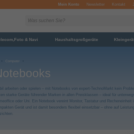
Mein Konto
Newsletter
Kontakt
elecom,Foto & Navi
Haushaltsgroßgeräte
Kleingerä
Computer
Notebooks
il arbeiten oder spielen – mit Notebooks von expert-TechnoMarkt kein Probl
ten starke Geräte führender Marken in allen Preisklassen – ideal für unterweg
eoffice oder Uni. Ein Notebook vereint Monitor, Tastatur und Recheneinheit 
pakten Gerät und ist damit besonders flexibel einsetzbar – ohne auf Leistun
zichten.