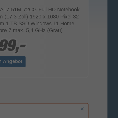
 A17-51M-72CG Full HD Notebook
m (17.3 Zoll) 1920 x 1080 Pixel 32
m 1 TB SSD Windows 11 Home
Core 7 max. 5,4 GHz (Grau)
99,-
99,-
m Angebot