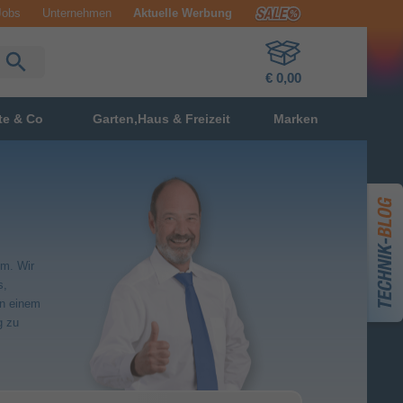
Jobs
Unternehmen
Aktuelle Werbung
€ 0,00
te & Co
Garten,Haus & Freizeit
Marken
em. Wir
s,
in einem
g zu