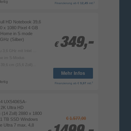
fertig
2
Finanzierung
ab €
12,45
mtl.
ull HD Notebook 39,6
20 x 1080 Pixel 4 GB
 Home in S mode
349,-
349,-
 GHz (Silber)
€
€
oost-Technologie, 6 MB L3-Cache, 4 Kerne, 4 Threads)
me im S-Modus
cm (15,6 Zoll) Diagonale
Mehr Infos
fertig
2
Finanzierung
ab €
9,07
mtl.
14 UX5406SA-
2K Ultra HD
(14 Zoll) 2880 x 1800
€ 1.577,00
 1 TB SSD Windows
e Ultra 7 max. 4,8
1499,-
1499,-