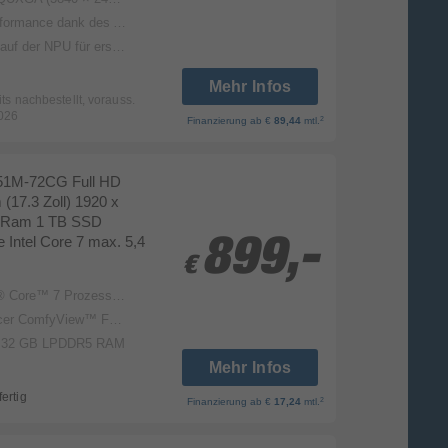
rierter AMD Ryzen AI und NVIDIA GeForce RTX 5090 Grafik mit NVIDIA Studio Driver Support
U für erstaunliche AI-Leistung
Mehr Infos
eits nachbestellt, vorauss.
026
2
Finanzierung
ab €
89,44
mtl.
-51M-72CG Full HD
(17.3 Zoll) 1920 x
B Ram 1 TB SSD
Intel Core 7 max. 5,4
899,-
899,-
€
€
Core™ 7 Prozessor 150U
iew™ Full HD IPS Display (matt)
r: 32 GB LPDDR5 RAM
Mehr Infos
fertig
2
Finanzierung
ab €
17,24
mtl.