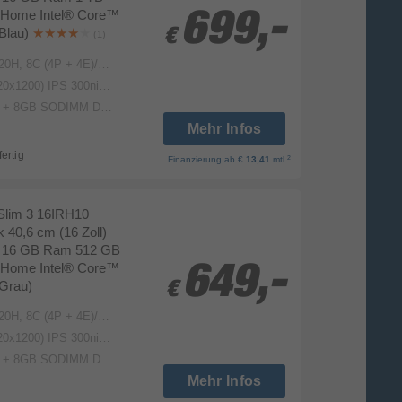
Home Intel® Core™
699,-
699,-
(Blau)
€
€
(1)
 to 4.6GHz, E-core up to 3.4GHz, 12MB Intel Smart Cache
IPS 300nits 45% NTSC 60Hz
8GB SODIMM DDR5-4800
Mehr Infos
fertig
2
Finanzierung
ab €
13,41
mtl.
Slim 3 16IRH10
40,6 cm (16 Zoll)
el 16 GB Ram 512 GB
Home Intel® Core™
649,-
649,-
(Grau)
€
€
 to 4.6GHz, E-core up to 3.4GHz, 12MB Intel Smart Cache
IPS 300nits 45% NTSC 60Hz
8GB SODIMM DDR5-4800
Mehr Infos