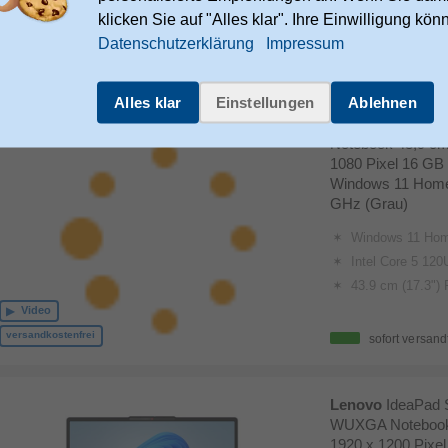
16GB LPDDR5-6
klicken Sie auf "Alles klar". Ihre Einwilligung kön
Datenschutzerklärung
Impressum
sofort versand
Alles klar
Einstellungen
Ablehnen
Acer
Aspire A17-
Notebook 43,9 cm 
1080 Pixel 16 G
Windows 11 Home 
GHz (Grau)
Windows 11 Hom
Intel Core 5 12
43.9 cm (17.3") Fu
Video
versandkostenfrei
sofort versand
Lenovo
IdeaPad 
WUXGA Notebook 
1920 x 1200 Pixe