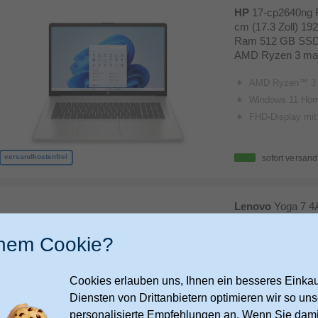
HP
17-cp2640ng 
cm (17.3 Zoll) 19
Ram 512 GB SSD
AMD Ryzen 3 max.
AMD Ryzen™ 3 7320U (bis zu 4,1 GHz max. Bo
Windows 11 Ho
FHD-Display mit 43,9 
versandkostenfrei
sofort versand
Lenovo
Yoga 7 4
WUXGA Notebook 
1920 x 1200 Pix
inem Cookie?
SSD Windows 11
max. 4,8 GHz (Tü
Cookies erlauben uns, Ihnen ein besseres Einkauf
AMD Ryzen AI 5 340 (6C/12
Diensten von Drittanbietern optimieren wir so u
14" WUXGA (1920x1200) OLED 600nits (peak) / 400nits (typical) Glossy / Anti-fing
personalisierte Empfehlungen an. Wenn Sie dami