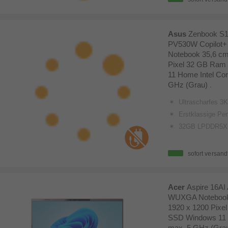
Asus
Zenbook S
PV530W Copilot+ 
Notebook 35,6 cm 
Pixel 32 GB Ram
11 Home Intel Cor
GHz (Grau)
.
Ultrascharfes 3K (2880 x 1800) 14 Zoll Lumina OLED Display im NanoEdge Design
Erstklassige Performance dank des Intel® Core™ Ultra 7 (Seri
32GB LPDDR5X RAM für r
sofort versand
Acer
Aspire 16A
WUXGA Notebook 
1920 x 1200 Pixe
SSD Windows 11
max. 5 GHz (Gra