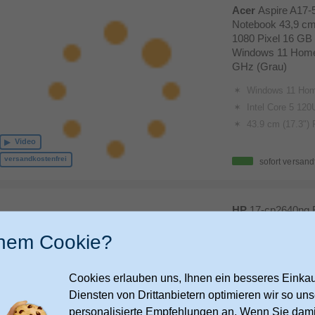
Acer
Aspire A17-
Notebook 43,9 cm 
1080 Pixel 16 G
Windows 11 Home 
GHz (Grau)
Windows 11 Hom
Intel Core 5 12
43.9 cm (17.3") Fu
Video
versandkostenfrei
sofort versand
HP
17-cp2640ng 
cm (17.3 Zoll) 19
inem Cookie?
Ram 512 GB SSD
AMD Ryzen 3 max.
Cookies erlauben uns, Ihnen ein besseres Einkauf
AMD Ryzen™ 3 7320U (bis zu 4,1 GHz max. Bo
Diensten von Drittanbietern optimieren wir so u
Windows 11 Ho
personalisierte Empfehlungen an. Wenn Sie dami
FHD-Display mit 43,9 