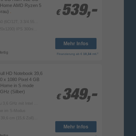
 Home AMD Ryzen 5
539,-
539,-
Grau)
.
€
€
 3.3/4.55GHz, 3MB L2/16MB L3)
IPS 300nits 45% NTSC 60Hz
Mehr Infos
fertig
2
Finanzierung
ab €
10,34
mtl.
ull HD Notebook 39,6
20 x 1080 Pixel 4 GB
 Home in S mode
349,-
349,-
 GHz (Silber)
€
€
oost-Technologie, 6 MB L3-Cache, 4 Kerne, 4 Threads)
me im S-Modus
cm (15,6 Zoll) Diagonale
Mehr Infos
fertig