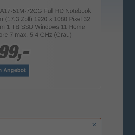
 A17-51M-72CG Full HD Notebook
m (17.3 Zoll) 1920 x 1080 Pixel 32
m 1 TB SSD Windows 11 Home
Core 7 max. 5,4 GHz (Grau)
99,-
99,-
m Angebot