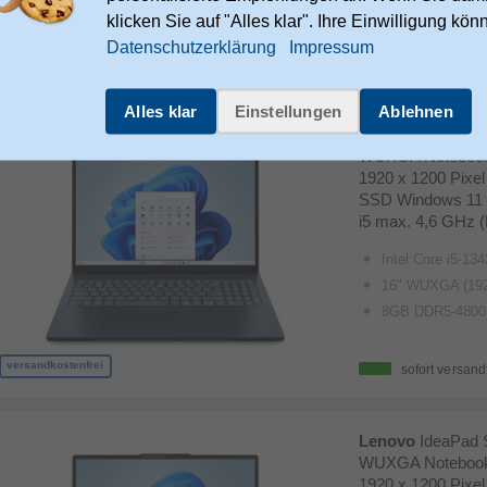
klicken Sie auf "Alles klar". Ihre Einwilligung kön
Datenschutzerklärung
Impressum
versandkostenfrei
sofort versand
Alles klar
Einstellungen
Ablehnen
Lenovo
IdeaPad 
WUXGA Notebook 
1920 x 1200 Pixe
SSD Windows 11 
i5 max. 4,6 GHz 
Intel Core i5-13420H, 8C (4P + 4E)/12T, P-core up
16" WUXGA (1920x1200) 
8GB DDR5-4800 + 
versandkostenfrei
sofort versand
Lenovo
IdeaPad 
WUXGA Notebook 
1920 x 1200 Pixe