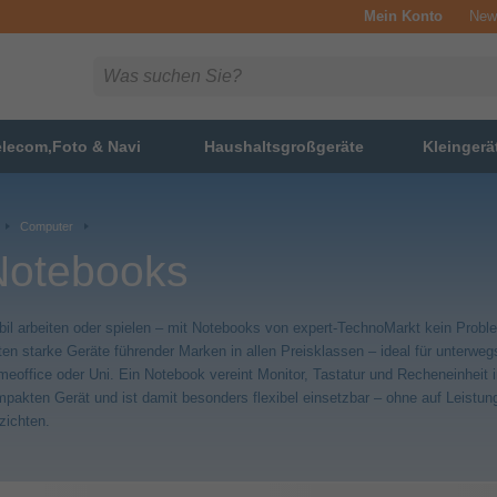
Mein Konto
News
elecom,Foto & Navi
Haushaltsgroßgeräte
Kleingerä
Computer
Notebooks
il arbeiten oder spielen – mit Notebooks von expert-TechnoMarkt kein Probl
ten starke Geräte führender Marken in allen Preisklassen – ideal für unterweg
eoffice oder Uni. Ein Notebook vereint Monitor, Tastatur und Recheneinheit 
pakten Gerät und ist damit besonders flexibel einsetzbar – ohne auf Leistun
zichten.