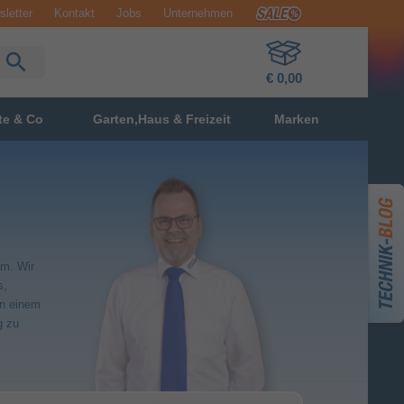
letter
Kontakt
Jobs
Unternehmen
€ 0,00
te & Co
Garten,Haus & Freizeit
Marken
em. Wir
s,
in einem
g zu