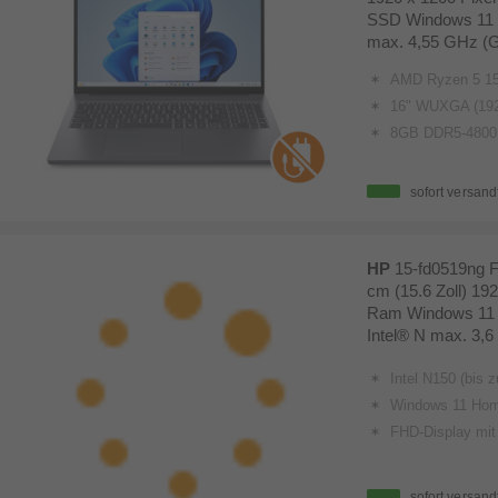
SSD Windows 11
max. 4,55 GHz (
AMD Ryzen 5 150 (6C/12T,
16" WUXGA (1920x1200) 
8GB DDR5-4800
sofort versand
HP
15-fd0519ng F
cm (15.6 Zoll) 19
Ram Windows 11
Intel® N max. 3,6
Intel N150 (bis zu 3,6 GHz mit Intel Turbo-B
Windows 11 Ho
FHD-Display mit 39,6 
sofort versand