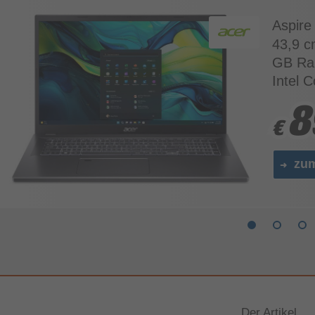
Aspire
43,9 c
GB Ra
Intel 
8
8
€
€
zu
Der Artikel