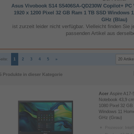
Asus Vivobook S14 S5406SA-QD230W Copilot+ PC 
1920 x 1200 Pixel 32 GB Ram 1 TB SSD Windows 11
GHz (Blau)
ist zurzeit leider nicht verfügbar. Vielleicht finden Si
passenden Artikel aus derselb
eite:
1
2
3
4
5
»
5
Produkte in dieser Kategorie
Acer
Aspire A17
Notebook 43,9 cm 
1080 Pixel 32 G
Windows 11 Home 
GHz (Grau)
Prozessor: Intel® 