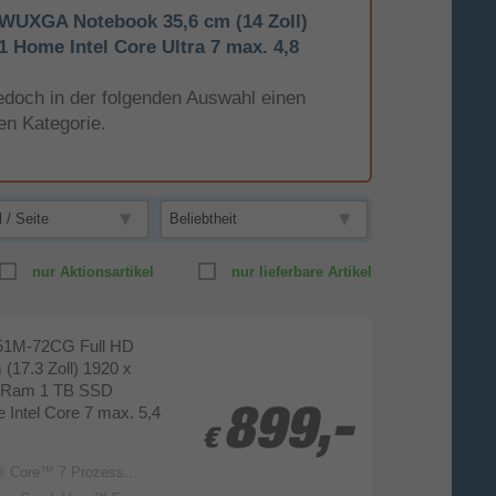
WUXGA Notebook 35,6 cm (14 Zoll)
 Home Intel Core Ultra 7 max. 4,8
e jedoch in der folgenden Auswahl einen
en Kategorie.
nur Aktionsartikel
nur lieferbare Artikel
-51M-72CG Full HD
(17.3 Zoll) 1920 x
B Ram 1 TB SSD
Intel Core 7 max. 5,4
899,-
899,-
€
€
Core™ 7 Prozessor 150U