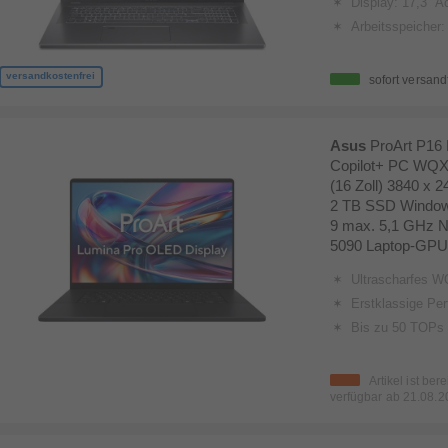
Display: 17,3" Acer ComfyV
Arbeitsspeiche
versandkostenfrei
sofort versand
Asus
ProArt P1
Copilot+ PC WQX
(16 Zoll) 3840 x 
2 TB SSD Window
9 max. 5,1 GHz 
5090 Laptop-GPU
Ultrascharfes WQUXGA (3840 × 2400) 16 Zoll Lumina OLED Touchdisplay im NanoEdge Des
Erstklassige Performance dank des AMD Ryzen AI 9 HX 370 Prozessors mit integ
Bis zu 50 TOPs auf der NP
Artikel ist ber
verfügbar ab
21.08.2