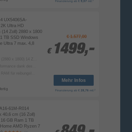
2
Finanzierung
ab €
9,07
mtl.
14 UX5406SA-
2K Ultra HD
(14 Zoll) 2880 x 1800
€ 1.577,00
 1 TB SSD Windows
e Ultra 7 max. 4,8
1499,-
1499,-
€
€
 und 16:10 Format mit 120Hz, 100% DCI-P3-Farbraum Abdeckung und 550 Nits Spitzenhelligkeit
es 2) Prozessors mit bis zu 120 Plattform TOPs und Intel® Arc™ Grafik
eibungsloses Multitasking
Mehr Infos
fertig
2
Finanzierung
ab €
28,76
mtl.
I A16-61M-R014
40,6 cm (16 Zoll)
l 16 GB Ram 1 TB
 Home AMD Ryzen 7
849,-
849,-
u)