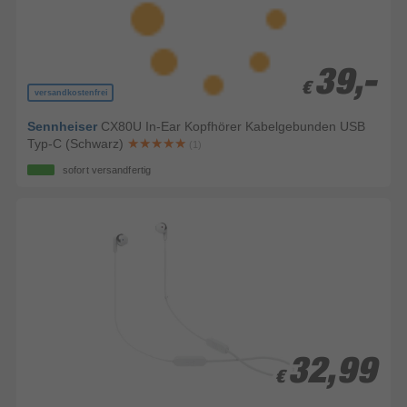
39,-
39,-
€
€
versandkostenfrei
Sennheiser
CX80U In-Ear Kopfhörer Kabelgebunden USB
Typ-C (Schwarz)
(1)
sofort versandfertig
32,99
32,99
€
€