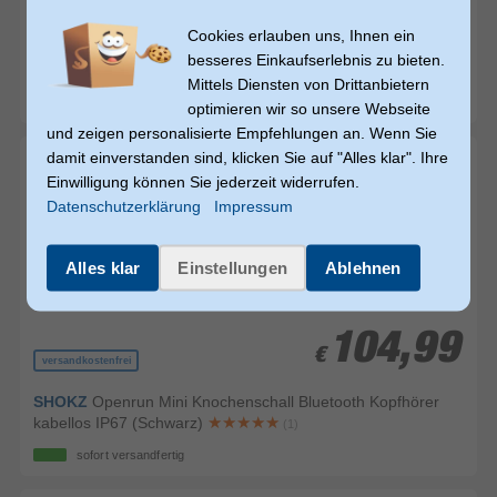
€
€
Cookies erlauben uns, Ihnen ein
Apple
AirPods Pro (3. Gen) In-Ear Bluetooth Kopfhörer
besseres Einkaufserlebnis zu bieten.
Kabellos TWS 10 h Laufzeit IP57 (Weiß)
Mittels Diensten von Drittanbietern
sofort versandfertig
optimieren wir so unsere Webseite
und zeigen personalisierte Empfehlungen an. Wenn Sie
damit einverstanden sind, klicken Sie auf "Alles klar". Ihre
Einwilligung können Sie jederzeit widerrufen.
Datenschutzerklärung
Impressum
Alles klar
Einstellungen
Ablehnen
104,99
104,99
€
€
versandkostenfrei
SHOKZ
Openrun Mini Knochenschall Bluetooth Kopfhörer
kabellos IP67 (Schwarz)
(1)
sofort versandfertig