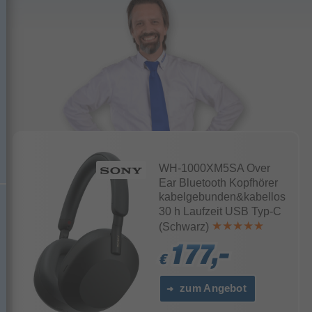
WH-1000XM5SA Over
Ear Bluetooth Kopfhörer
kabelgebunden&kabellos
30 h Laufzeit USB Typ-C
(Schwarz)
177,-
177,-
177,-
€
€
€
zum Angebot