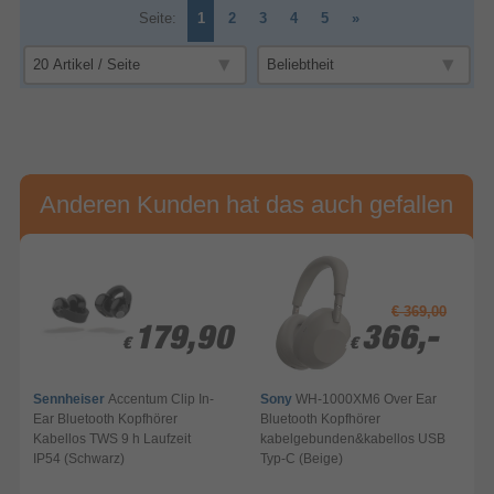
Seite:
1
2
3
4
5
»
Anderen Kunden hat das auch gefallen
€ 369,00
9
9
179,90
179,90
366,-
366,-
€
€
€
€
Sennheiser
Accentum Clip In-
Sony
WH-1000XM6 Over Ear
Ear Bluetooth Kopfhörer
Bluetooth Kopfhörer
T
Kabellos TWS 9 h Laufzeit
kabelgebunden&kabellos USB
IP54 (Schwarz)
Typ-C (Beige)