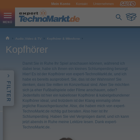
Mein Konto
Kontakt
Unternehmen
Audio,Video & TV
Kopfhörer & Mikrofone
Kopfhörer
Damit Sie in Ruhe Ihr Spiel anschauen können, während ich
dabei lese, habe ich Ihnen ein kleines Schlumperding besorgt.
Hier! Es ist der Kopfhörer von expert-TechnoMarkt.de, und ich
habe es bereits ausprobiert. Sie, das ist der Wahnsinn! Sie
FILTER
denken, dass Sie mitten im Konzertsaal sind. Aber Sie möchten
sich ja eher Fußballspiele oder Filme anschauen, oder?
Jedenfalls ist hier ein kabelloser Kopfhörer & kabelgebundener
Kopfhörer ideal, und trotzdem ist der Klang einmalig ohne
jegliche Rauschgeräusche. Also, die haben mich von expert-
TechnoMarkt.de richtig gut beraten. Also hier ist Ihr
Schlumperding. Haben Sie viel Vergnügen damit, und ich kann
jetzt abends in Ruhe meine Lektüre lesen. Dank expert-
TechnoMarkt.de.