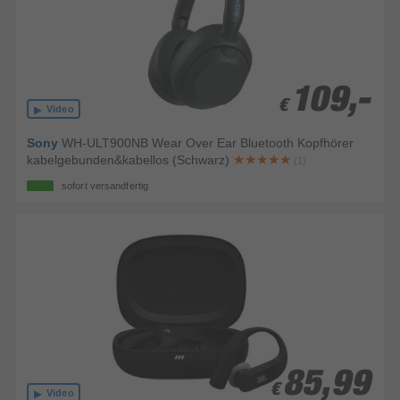
109,-
109,-
€
€
Video
Sony
WH-ULT900NB Wear Over Ear Bluetooth Kopfhörer
kabelgebunden&kabellos (Schwarz)
(1)
sofort versandfertig
85,99
85,99
€
€
Video