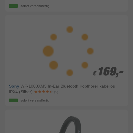
sofort versandfertig
169,-
169,-
€
€
Sony
WF-1000XM5 In-Ear Bluetooth Kopfhörer kabellos
IPX4 (Silber)
(5)
sofort versandfertig