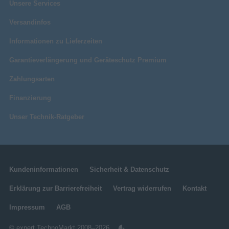
Unsere Services
Versandinfos
Informationen zu Lieferzeiten
Garantieverlängerung und Geräteschutz Premium
Zahlungsarten
Finanzierung
Unser Technik-Ratgeber
Kundeninformationen
Sicherheit & Datenschutz
Erklärung zur Barrierefreiheit
Vertrag widerrufen
Kontakt
Impressum
AGB
© expert TechnoMarkt 2008–2026