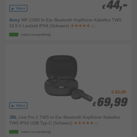
44,-
44,-
€
€
Video
Sony
WF-C500 In-Ear Bluetooth Kopfhörer Kabellos TWS
10,5 h Laufzeit IPX4 (Schwarz)
(1)
sofort versandfertig
€ 81,99
69,99
69,99
€
€
Video
JBL
Live Pro 2 TWS In-Ear Bluetooth Kopfhörer Kabellos
TWS IPX5 USB Typ-C (Schwarz)
(1)
sofort versandfertig