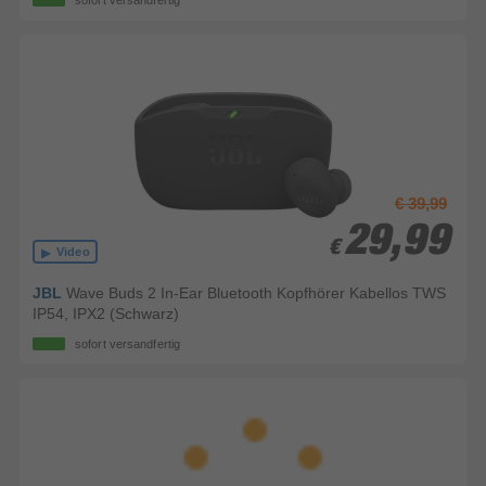
sofort versandfertig
€ 39,99
29,99
29,99
€
€
Video
JBL
Wave Buds 2 In-Ear Bluetooth Kopfhörer Kabellos TWS
IP54, IPX2 (Schwarz)
sofort versandfertig