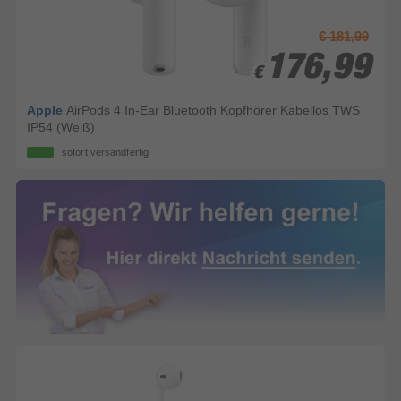
€ 181,99
176,99
176,99
€
€
Apple
AirPods 4 In-Ear Bluetooth Kopfhörer Kabellos TWS
IP54 (Weiß)
sofort versandfertig