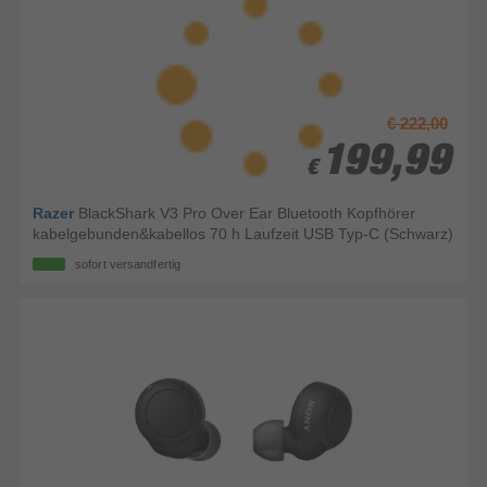
€ 222,00
199,99
199,99
€
€
Razer
BlackShark V3 Pro Over Ear Bluetooth Kopfhörer
kabelgebunden&kabellos 70 h Laufzeit USB Typ-C (Schwarz)
sofort versandfertig