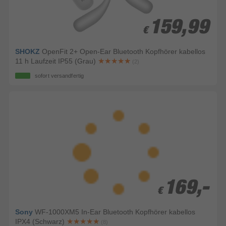
159,99
159,99
€
€
SHOKZ
OpenFit 2+ Open-Ear Bluetooth Kopfhörer kabellos
11 h Laufzeit IP55 (Grau)
(2)
sofort versandfertig
169,-
169,-
€
€
Sony
WF-1000XM5 In-Ear Bluetooth Kopfhörer kabellos
IPX4 (Schwarz)
(8)