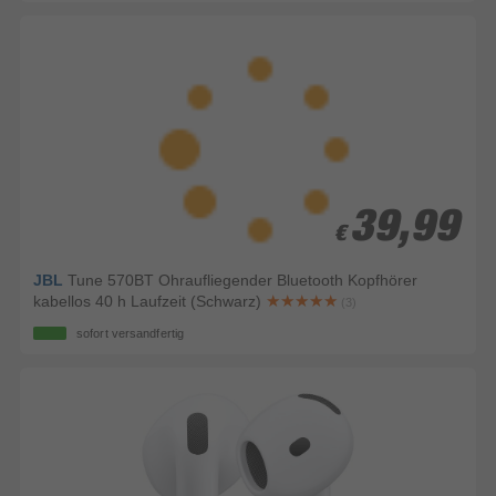
39,99
39,99
€
€
JBL
Tune 570BT Ohraufliegender Bluetooth Kopfhörer
kabellos 40 h Laufzeit (Schwarz)
(3)
sofort versandfertig