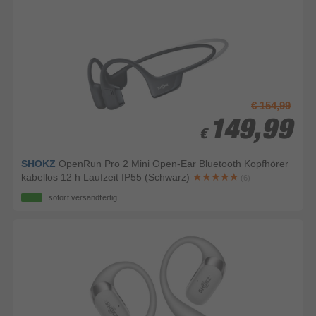
€ 154,99
149,99
149,99
€
€
SHOKZ
OpenRun Pro 2 Mini Open-Ear Bluetooth Kopfhörer
kabellos 12 h Laufzeit IP55 (Schwarz)
(6)
sofort versandfertig