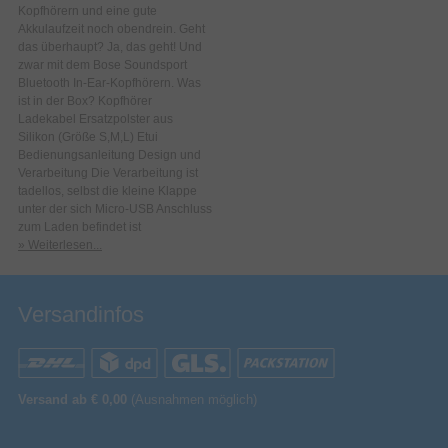
Kopfhörern und eine gute
Akkulaufzeit noch obendrein. Geht
das überhaupt? Ja, das geht! Und
zwar mit dem Bose Soundsport
Bluetooth In-Ear-Kopfhörern. Was
ist in der Box? Kopfhörer
Ladekabel Ersatzpolster aus
Silikon (Größe S,M,L) Etui
Bedienungsanleitung Design und
Verarbeitung Die Verarbeitung ist
tadellos, selbst die kleine Klappe
unter der sich Micro-USB Anschluss
zum Laden befindet ist
» Weiterlesen...
Versandinfos
Versand ab € 0,00
(Ausnahmen möglich)