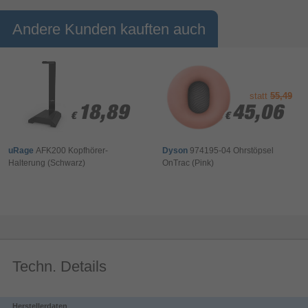
Andere Kunden kauften auch
statt
55,49
18,89
18,89
45,06
45,06
€
€
€
€
uRage
AFK200 Kopfhörer-
Dyson
974195-04 Ohrstöpsel
Halterung (Schwarz)
OnTrac (Pink)
Techn. Details
Herstellerdaten