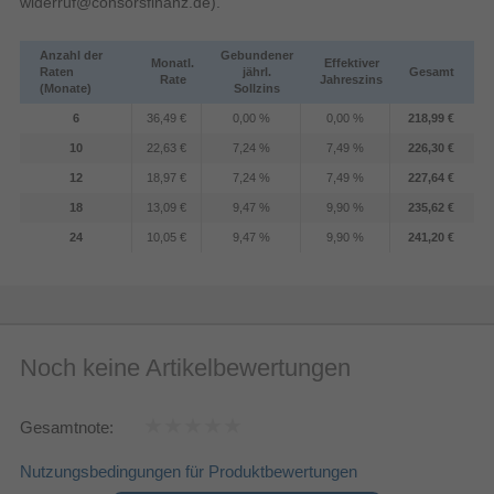
widerruf@consorsfinanz.de
).
Anzahl der
Gebundener
Monatl.
Effektiver
Raten
jährl.
Gesamt
Rate
Jahreszins
(Monate)
Sollzins
6
36,49 €
0,00 %
0,00 %
218,99 €
10
22,63 €
7,24 %
7,49 %
226,30 €
12
18,97 €
7,24 %
7,49 %
227,64 €
18
13,09 €
9,47 %
9,90 %
235,62 €
24
10,05 €
9,47 %
9,90 %
241,20 €
Noch keine Artikelbewertungen
Gesamtnote:
Nutzungsbedingungen für Produktbewertungen