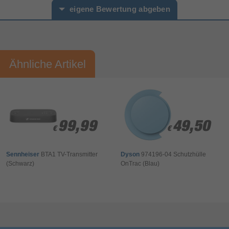
eigene Bewertung abgeben
Vorname*
Nachname*
Ähnliche Artikel
Ihre Bewertung:
Bitte mindestens 20 Wörter eingeben
Ihr Kommentar*
99,99
99,99
49,50
49,50
€
€
€
€
Sennheiser
BTA1 TV-Transmitter
Dyson
974196-04 Schutzhülle
(Schwarz)
OnTrac (Blau)
Bewertung & Kommentar speichern