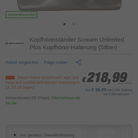
versandkostenfrei
Kopfhörerständer Scream Unlimited
Plus Kopfhörer-Halterung (Silber)
Artikel vergleichen
Frage stellen
218,99
218,99
218,99
Dieser Artikel ist nicht auf Lager und
€
€
€
muss erst nachbestellt werden (Lieferung in
inkl. MwSt.
ca. 10-14 Tagen)
€ 36,49
Nur
mit 0,0% Sollzins
1
bei 6 Monatsraten
Versandkosten DE (Paket):
Übernehmen wir
für Sie
nur gesetzl. Gewährleistung