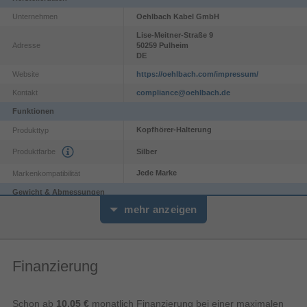
Unternehmen
Oehlbach Kabel GmbH
Lise-Meitner-Straße
9
Adresse
50259
Pulheim
DE
Website
https://oehlbach.com/impressum/
Kontakt
compliance@oehlbach.de
Funktionen
Kopfhörer-Halterung
Produkttyp
Produktfarbe
Silber
Jede Marke
Markenkompatibilität
Gewicht & Abmessungen
mehr anzeigen
1,9 kg
Gewicht
270 mm
Höhe
Breite
295 mm
Finanzierung
Logistikdaten
Deutschland
Ursprungsland
Schon ab
10,05 €
monatlich Finanzierung bei einer maximalen