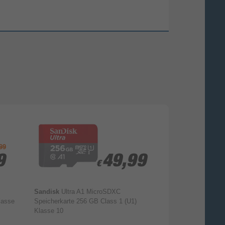
99
9
9
49,99
49,99
€
€
Sandisk
Ultra A1 MicroSDXC
Intenso
3423491
lasse
Speicherkarte 256 GB Class 1 (U1)
Speicherkarte 12
Klasse 10
Klasse 10