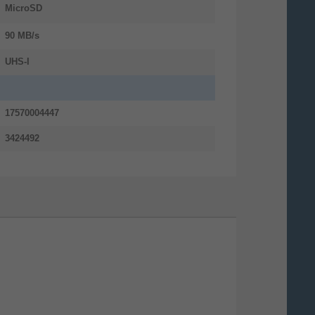
MicroSD
90 MB/s
UHS-I
17570004447
3424492