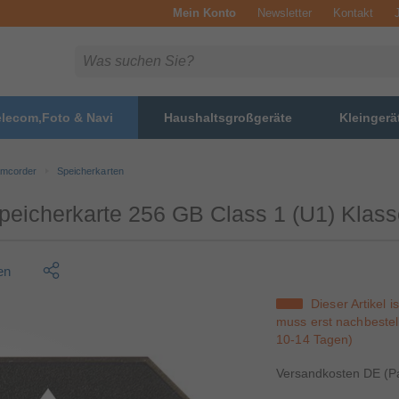
Mein Konto
Newsletter
Kontakt
elecom,Foto & Navi
Haushaltsgroßgeräte
Kleingerä
amcorder
Speicherkarten
eicherkarte 256 GB Class 1 (U1) Klass
en
Dieser Artikel i
muss erst nachbestell
10-14 Tagen)
Versandkosten DE (Pa