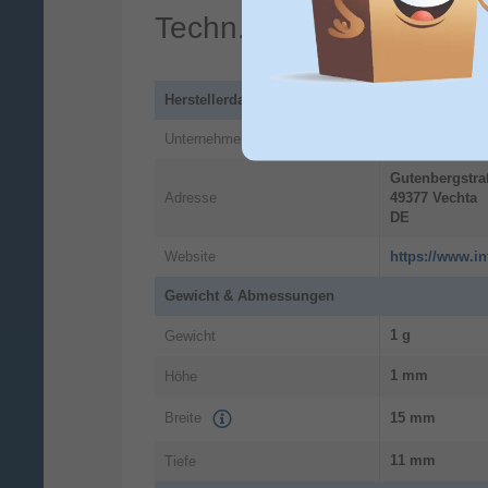
Techn. Details
Herstellerdaten
Unternehmen
Intenso Inter
Gutenbergstra
Adresse
49377
Vechta
DE
Website
https://www.i
Gewicht & Abmessungen
1 g
Gewicht
1 mm
Höhe
Breite
15 mm
11 mm
Tiefe