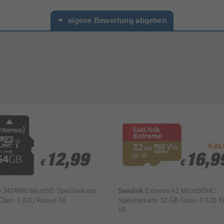
eigene Bewertung abgeben
hname*
€ 21,
12,99
12,99
16,9
16,9
€
€
€
€
o
3424490 MicroSD Speicherkarte
Sandisk
Extreme A1 MicroSDHC
lass 1 (U1) Klasse 10
Speicherkarte 32 GB Class 3 (U3) K
10
Bewertung & Kommentar speichern