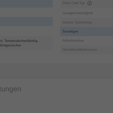
Flash Card Typ
Lesegeschwindigkeit
Interner Speichertyp
Sonstiges
Artikelnummer
nt, Temperaturbeständig,
Röntgensicher
Herstellerartikelnummer
rtungen