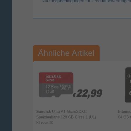
Nutzungsbedingungen für Produktbewertungen
Vorname*
Nac
Ihre Bewertung:
Ähnliche Artikel
Bitte mindestens 20 Wörter eingeben
Ihr Kommentar*
6,99
6,99
22,99
22,99
€
€
Speicherkarte
Sandisk
Ultra A1 MicroSDXC
Intens
se 10
Speicherkarte 128 GB Class 1 (U1)
64 GB C
Klasse 10