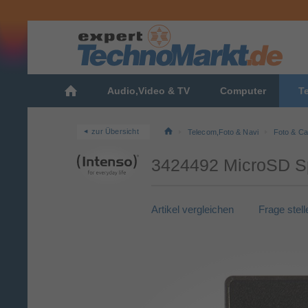
Audio,Video & TV
Computer
T
zur Übersicht
Telecom,Foto & Navi
Foto & C
3424492 MicroSD Sp
Artikel vergleichen
Frage stell