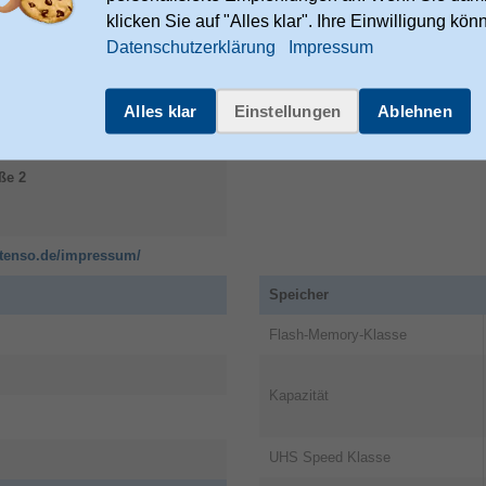
klicken Sie auf "Alles klar". Ihre Einwilligung kön
Datenschutzerklärung
Impressum
Alles klar
Einstellungen
Ablehnen
national GmbH
ße
2
ntenso.de/impressum/
Speicher
Flash-Memory-Klasse
Kapazität
UHS Speed Klasse