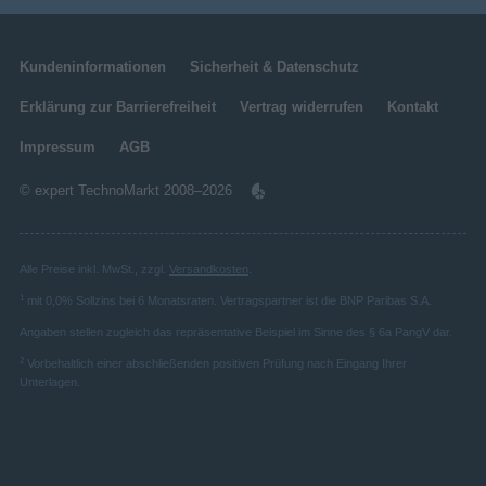
USB
Mitgelieferte Kabel
AC-Netzadapter
Kundeninformationen
Sicherheit & Datenschutz
Tragetasche
Erklärung zur Barrierefreiheit
Vertrag widerrufen
Kontakt
Video
Impressum
AGB
Videoaufnahme
© expert TechnoMarkt 2008–2026
Bildqualität
MOV
Unterstützte Videoformate
Alle Preise inkl. MwSt., zzgl.
Versandkosten
.
3840 x 2160 Pixel
Maximale Video-Auflösung
1
mit 0,0% Sollzins bei 6 Monatsraten. Vertragspartner ist die BNP Paribas S.A.
Sonstiges
Angaben stellen zugleich das repräsentative Beispiel im Sinne des § 6a PangV dar.
Artikelnummer
11536029685
2
Vorbehaltlich einer abschließenden positiven Prüfung nach Eingang Ihrer
Herstellerartikelnummer
12100
Unterlagen.