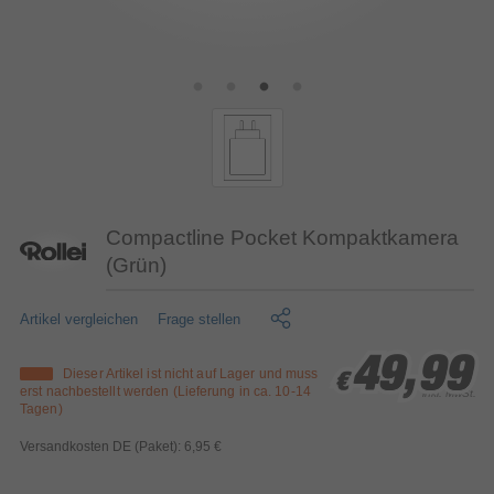
Compactline Pocket Kompaktkamera
(Grün)
Artikel vergleichen
Frage stellen
49,99
49,99
49,99
Dieser Artikel ist nicht auf Lager und muss
€
€
€
erst nachbestellt werden (Lieferung in ca. 10-14
inkl. MwSt.
Tagen)
Versandkosten DE (Paket): 6,95 €