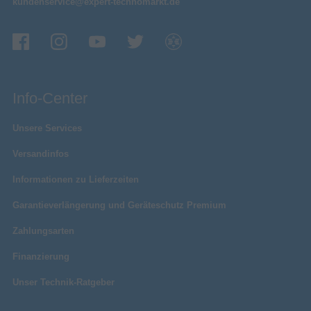
kundenservice@expert-technomarkt.de
Weißabgleich
Glühend
Linsensystem
18x
Digitaler Zoom
Netzwerk
WLAN
Info-Center
Bluetooth
Unsere Services
Nahfeldkommunikation (NFC)
Versandinfos
Speicher
Informationen zu Lieferzeiten
64 GB
Max. Speicherkartengröße
1
Speicherkartensteckplätze
Garantieverlängerung und Geräteschutz Premium
Kompatible Speicherkarten
Zahlungsarten
Finanzierung
Verpackungsinhalt
Unser Technik-Ratgeber
Trageschlaufe enthalten