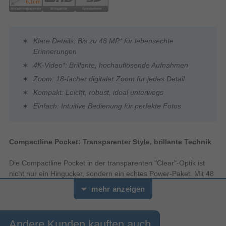
Klare Details: Bis zu 48 MP* für lebensechte
Erinnerungen
4K-Video*: Brillante, hochauflösende Aufnahmen
Zoom: 18-facher digitaler Zoom für jedes Detail
Kompakt: Leicht, robust, ideal unterwegs
Einfach: Intuitive Bedienung für perfekte Fotos
Compactline Pocket: Transparenter Style, brillante Technik
Die Compactline Pocket in der transparenten "Clear"-Optik ist
nicht nur ein Hingucker, sondern ein echtes Power-Paket. Mit 48
Megapixeln und 4K-Video fängst du deine Welt in
mehr anzeigen
beeindruckender Qualität ein – kompakt, leicht und immer dabei.
Klare Details: Bis zu 48 MP* für lebensechte Erinnerungen
Andere Kunden kauften auch