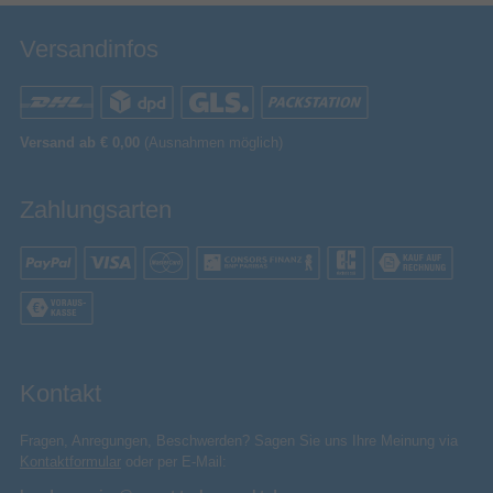
Design
Versandinfos
Verbraucher
Marktsegment
Kunststoff
Material
Produktfarbe
Grün
Versand ab € 0,00
(Ausnahmen möglich)
Energie
USB Typ-C Ladeport
Zahlungsarten
Gewicht & Abmessungen
103 g
Gewicht
24 mm
Höhe
Breite
58 mm
96 mm
Tiefe
Kamera
Kontakt
1/4"
Stativgewinde
Fragen, Anregungen, Beschwerden? Sagen Sie uns Ihre Meinung via
Stativbefestigung
Kontaktformular
oder per E-Mail:
Auto, Wolkig, Tageslicht, Fluoreszierend,