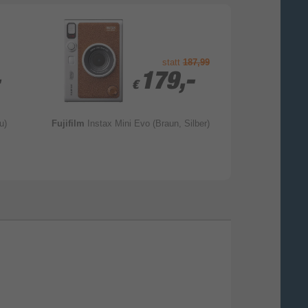
statt
187,99
-
-
179,-
179,-
€
€
u)
Fujifilm
Instax Mini Evo (Braun, Silber)
AgfaPhoto
Real
Kompaktkamera 