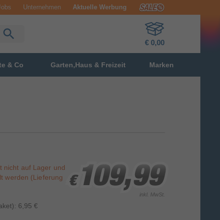
Jobs
Unternehmen
Aktuelle Werbung
€ 0,00
te & Co
Garten,Haus & Freizeit
Marken
st nicht auf Lager und
109,99
109,99
109,99
lt werden (Lieferung
€
€
€
inkl. MwSt.
ket): 6,95 €