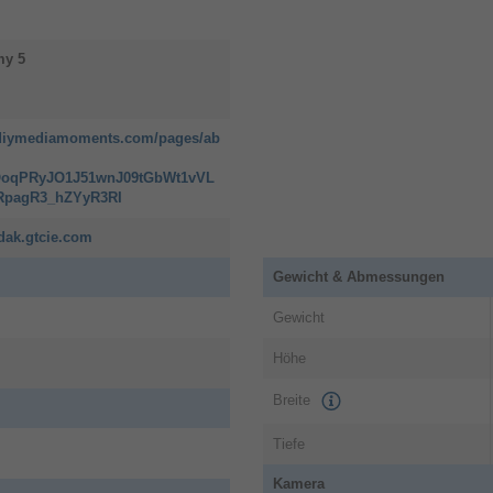
my
5
.diymediamoments.com/pages/ab
OoqPRyJO1J51wnJ09tGbWt1vVL
RpagR3_hZYyR3RI
dak.gtcie.com
Gewicht & Abmessungen
Gewicht
Höhe
Breite
Tiefe
Kamera