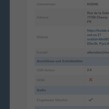
Unternehmen
KODAK
Rue de la Gal
Adresse
77700
Chessy
FR
https://kodak
out-us-1?
Website
srsltid=AfmB
D5m3b_PyzLi
Kontakt
aftersales@ko
Anschlüsse und Schnittstellen
2.0
USB-Version
HDMI
Audio
Eingebautes Mikrofon