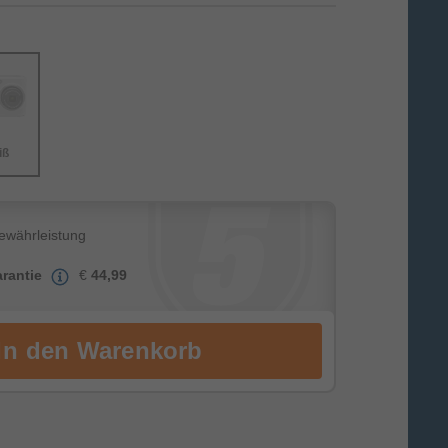
iß
Gewährleistung
rantie
€
44,99