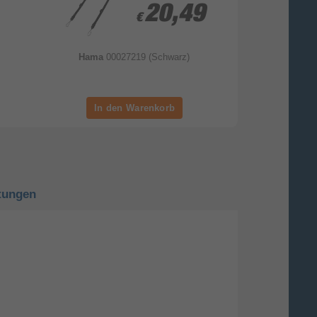
20,49
20,49
€
€
Hama
00027219 (Schwarz)
Hama
00
tungen