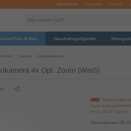
Mein Konto
Newsletter
Kontakt
elecom,Foto & Navi
Haushaltsgroßgeräte
Kleingerä
amcorder
Kameras
Kompaktkameras
tkamera 4x Opt. Zoom (Weiß)
en
Dieser Artikel i
muss erst nachbestel
in ca. 10-14 Tagen)
Versandkosten DE (Pa