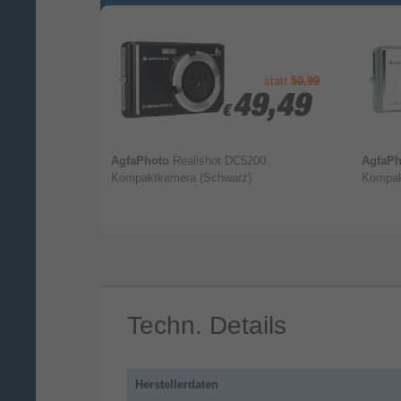
Schlagwort in Social Media ein, und erha
KODAK PIXPRO Digital Kamera — erzähl
statt
50,99
8,49
8,49
49,49
49,49
€
€
kamera
AgfaPhoto
Realishot DC5200
AgfaP
Kompaktkamera (Schwarz)
Kompak
Techn. Details
Herstellerdaten